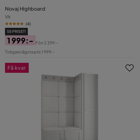
Novaj Highboard
Vit
(
4
)
SE PRISET!
1 999:-
Förr
2 399:-
Pris
Original
Tidigare lägsta pris 1 999:-
Pris
Få kvar