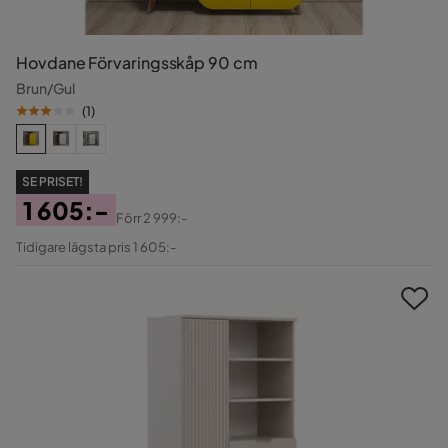
Hovdane Förvaringsskåp 90 cm
Brun/Gul
(
1
)
SE PRISET!
1 605:-
Förr
2 999:-
Pris
Original
Tidigare lägsta pris 1 605:-
Pris