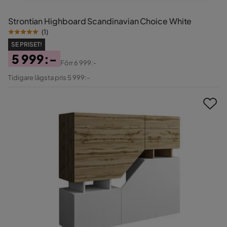
Strontian Highboard Scandinavian Choice White
(
1
)
SE PRISET!
5 999:-
Förr
6 999:-
Pris
Original
Tidigare lägsta pris 5 999:-
Pris