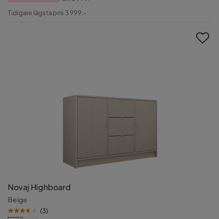
Pris
Original
Tidigare lägsta pris 3 999:-
Pris
Novaj Highboard
Beige
(
3
)