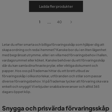
Ladda fler produkter
...
1
40
Letar du efter smarta och billiga förvaringsskåp som hjälper dig att
skapa ordning och reda i hemmet? Kanske bor du i en liten lägenhet
med begränsat utrymme, eller i en villa med förvaringsbehov i hallen,
vardagsrummet eller köket. Kanske behöver du ett förvaringsskåp
där du kan samla dina finaste prylar, eller viktiga dokument och
papper. Hos oss på Trademax hittar du ett brett utbud av
förvaringsskåp i olika storlekar, utföranden och stilar som passar
diverse förvaringsbehov. Vi på Trademax tycker att förvaring ska vara
enkelt och snyggt! Vi erbjuder snabba leveranser och alltid 365
dagars öppet köp.
Snygga och prisvärda förvaringsskåp