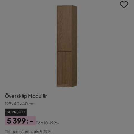
Överskåp Modulär
199x40x40 cm
SE PRISET!
5 399:-
Förr
10 499:-
Pris
Original
Tidigare lägsta pris 5 399:-