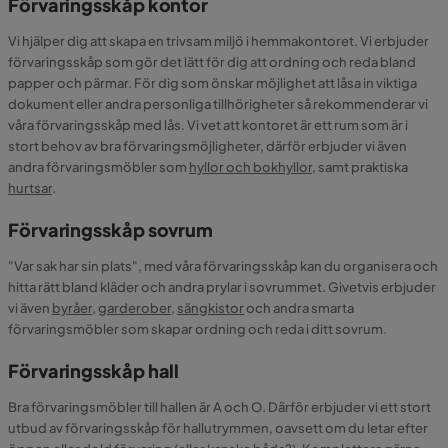
Förvaringsskåp kontor
Vi hjälper dig att skapa en trivsam miljö i hemmakontoret. Vi erbjuder
förvaringsskåp som gör det lätt för dig att ordning och reda bland
papper och pärmar. För dig som önskar möjlighet att låsa in viktiga
dokument eller andra personliga tillhörigheter så rekommenderar vi
våra förvaringsskåp med lås. Vi vet att kontoret är ett rum som är i
stort behov av bra förvaringsmöjligheter, därför erbjuder vi även
andra förvaringsmöbler som
hyllor och bokhyllor
, samt praktiska
hurtsar
.
Förvaringsskåp sovrum
"Var sak har sin plats", med våra förvaringsskåp kan du organisera och
hitta rätt bland kläder och andra prylar i sovrummet. Givetvis erbjuder
vi även
byråer
,
garderober
,
sängkistor
och andra smarta
förvaringsmöbler som skapar ordning och reda i ditt sovrum.
Förvaringsskåp hall
Bra förvaringsmöbler till hallen är A och O. Därför erbjuder vi ett stort
utbud av förvaringsskåp för hallutrymmen, oavsett om du letar efter