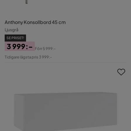
Anthony Konsollbord 45 cm
Ljusgrå
SE PRISET!
3 999:-
Förr
5 999:-
Pris
Original
Tidigare lägsta pris 3 999:-
Pris