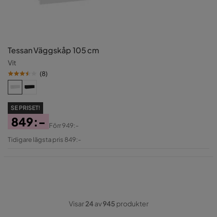
Tessan Väggskåp 105 cm
Vit
(
8
)
SE PRISET!
849:-
Förr
949:-
Pris
Original
Tidigare lägsta pris 849:-
Pris
Visar
24
av
945
produkter