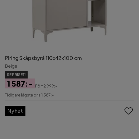
Piring Skåpsbyrå 110x42x100 cm
Beige
SE PRISET!
1 587:-
Förr
2 999:-
Pris
Original
Tidigare lägsta pris 1 587:-
Pris
Nyhet