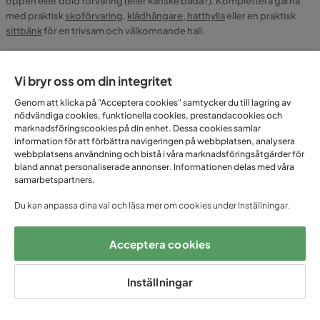
öppen eller dold förvaring (eller kanske båda?). Komplettera gärna
med praktisk
skoförvaring
,
klädhängare, hatthylla
eller en praktisk
sittbänk
för en trivsam och välkomnande hall.
Förvaringsskåp kök
Vi bryr oss om din integritet
Vill du ha undanplockat och fint i köket? Kanske behöver du extra
plats för förvaring, eller önskar en möbel som kombinerar förvaring
Genom att klicka på "Acceptera cookies" samtycker du till lagring av
nödvändiga cookies, funktionella cookies, prestandacookies och
och plats för exempelvis exponering av kokböcker. Hos oss kan du
marknadsföringscookies på din enhet. Dessa cookies samlar
välja mellan förvaringsskåp i olika utföranden som passar utmärkt i
information för att förbättra navigeringen på webbplatsen, analysera
köket. Passa även på att kolla in vårt gedigna utbud av
skänkar
och
webbplatsens användning och bistå i våra marknadsföringsåtgärder för
vitrinskåp
.
bland annat personaliserade annonser. Informationen delas med våra
samarbetspartners.
Förvaringsskåp badrum
Du kan anpassa dina val och läsa mer om cookies under Inställningar.
Litet eller stort badrum, förvaringsskåp är A och O i hemmets till ytan
kanske minsta rum. Högskåp med spegel, underskåp eller väggskåp,
Acceptera cookies
vi hjälper dig att inreda riktigt ytsmart. För en bättre översikt så har vi
har samlat alla våra förvaringsskåp för badrum i vårt gedigna utbud av
badrumsmöbler
.
Inställningar
Smart förvaring som maxar din boyta