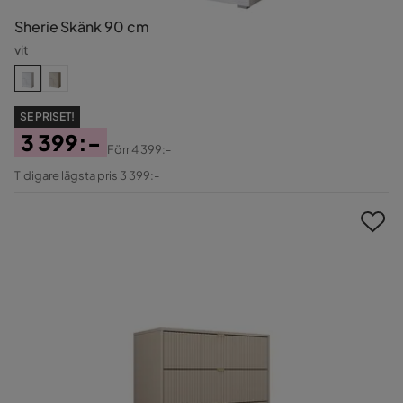
Sherie Skänk 90 cm
vit
SE PRISET!
3 399:-
Förr
4 399:-
Pris
Original
Tidigare lägsta pris 3 399:-
Pris