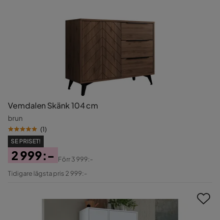
Vemdalen Skänk 104 cm
brun
(
1
)
SE PRISET!
2 999:-
Förr
3 999:-
Pris
Original
Tidigare lägsta pris 2 999:-
Pris