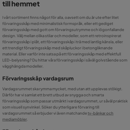
till hemmet
I vårt sortiment finns något för alla, oavsett om du är ute efter litet
förvaringsskåp med minimalistisk formspråk, eller ett gediget
förvaringsskåp med gott om förvaringsutrymme och iögonfallande
design. Välj mellan olika stilar och modeller, som ett retroinspirerat
förvaringsskåp i plåt, ett förvaringsskåp i trä med lantlig känsla, eller
ett trendigt förvaringsskåp med skåpluckor i betongliknande
material. Eller varför inte satsa på ett förvaringsskåp med effektfull
LED-belysning? Du hittar våra förvaringsskåp i såväl golvstående som
vägghängda modeller.
Förvaringsskåp vardagsrum
Vardagsrummet ska rymma mycket, med utan att upplevas stökigt.
Därför har vi samlat ett brett utbud av snygga och smarta
förvaringsskåp som passar utmärkt i vardagsrummet, ur såväl praktisk
som visuell synvinkel. Söker du ytterligare förvaring till
vardagsrummet så erbjuder vi även matchande
tv-bänkar och
mediamöbler
.