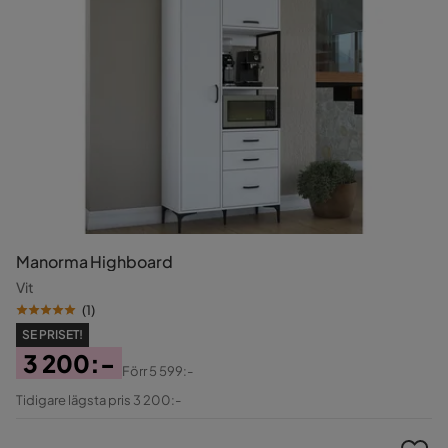
Manorma Highboard
Vit
(
1
)
SE PRISET!
3 200:-
Förr
5 599:-
Pris
Original
Tidigare lägsta pris 3 200:-
Pris