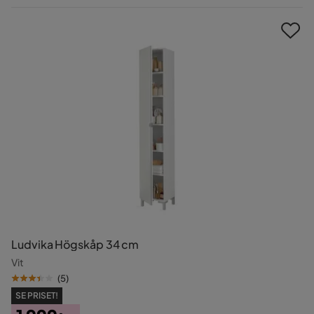
Pris
Ludvika Högskåp 34 cm
Vit
(
5
)
SE PRISET!