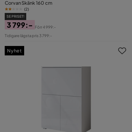
Corvan Skänk 160 cm
(
2
)
SE PRISET!
3 799:-
Förr
4 999:-
Pris
Original
Tidigare lägsta pris 3 799:-
Pris
Nyhet