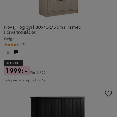
Novaj Hög byrå 80x40x75 cm i Trä med
Förvaringslådor
Beige
(
7
)
SE PRISET!
1 999:-
Förr
2 399:-
Pris
Original
Tidigare lägsta pris 1 999:-
Pris