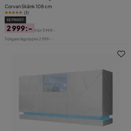
Corvan Skänk 108 cm
(
3
)
SE PRISET!
2 999:-
Förr
3 999:-
Pris
Original
Tidigare lägsta pris 2 999:-
Pris