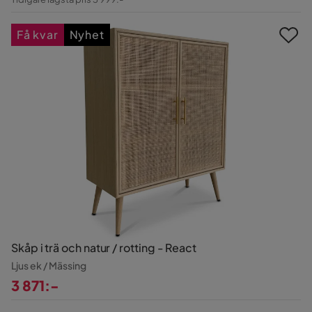
Pris
Få kvar
Nyhet
Skåp i trä och natur / rotting - React
Ljus ek / Mässing
3 871:-
Pris