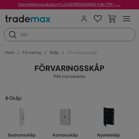
Utemöblerna ska bort! LAGERRENSNING från 799:– →
Hem
Förvaring
Skåp
Förvaringsskåp
FÖRVARINGSSKÅP
945 st produkter
Skåp
Badrumsskåp
Kontorsskåp
Nyckelskåp
O