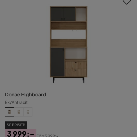
Donae Highboard
Ek/Antracit
SE PRISET!
3 999:-
Förr
5 999:-