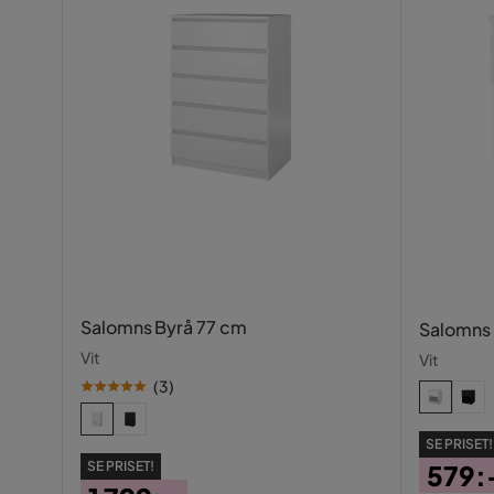
Serie
May
Salomns Byrå 77 cm
Salomns
Vit
Vit
(
3
)
SE PRISET!
SE PRISET!
579: