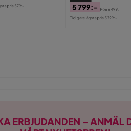
al
5 799:-
gsta pris 579:-
Förr
6 499:-
Pris
Original
Tidigare lägsta pris 5 799:-
Pris
KA ERBJUDANDEN – ANMÄL D