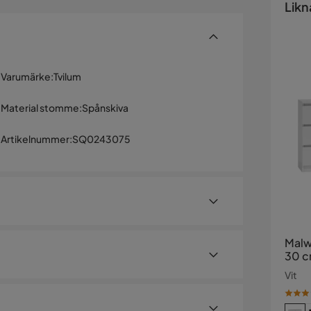
Likn
Varumärke
:
Tvilum
Material stomme
:
Spånskiva
Artikelnummer
:
SQ0243075
Malw
30 c
Vit
 och har fem lådor samt ett plasthandtag.
 minimalistisk design