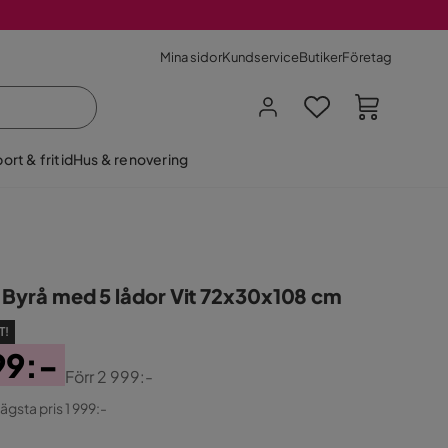
Mina sidor
Kundservice
Butiker
Företag
ort & fritid
Hus & renovering
 Byrå med 5 lådor Vit 72x30x108 cm
T!
99:-
Förr
2 999:-
ginal
lägsta pris 1 999:-