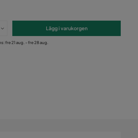
Lägg i varukorgen
s: fre 21 aug. - fre 28 aug.