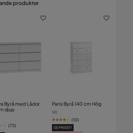
ande produkter
a Byrå med Lådor
Paris Byrå 140 cm Hög
m djup
Vit
(
10
)
(
72
)
SE PRISET!