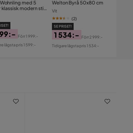
 Wohnling med 5
Welton Byrå 50x80 cm
 klassisk modern stil
Vit
(
2
)
ISET!
SE PRISET!
599:-
1 534:-
Förr
1 999:-
Förr
2 999:-
s
ginal
Pris
Original
re lägsta pris 1 599:-
Tidigare lägsta pris 1 534:-
s
Pris