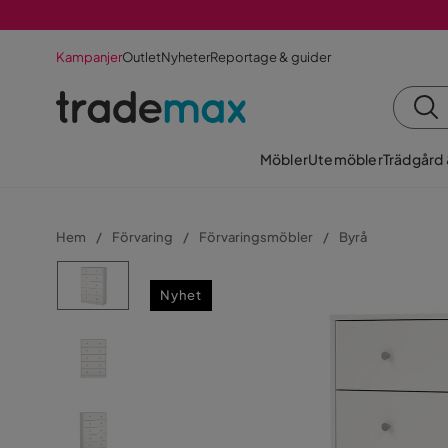
Kampanjer
Outlet
Nyheter
Reportage & guider
Möbler
Utemöbler
Trädgård
Hem
Förvaring
Förvaringsmöbler
Byrå
Nyhet