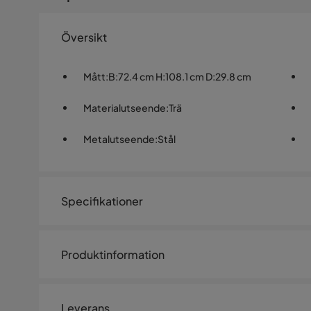
Översikt
Mått
:
B:72.4 cm H:108.1 cm D:29.8 cm
Materialutseende
:
Trä
Metalutseende
:
Stål
Specifikationer
Artikelnummer:
SQ0243075
Produktinformation
Storlek
May-byrån är den idealiska lösningen för små utrymmen
Höjd
108.1 cm
Denna möbel kombinerar funktionalitet med en ren och
Leverans