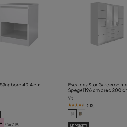
 Sängbord 40,4 cm
Escaldes Stor Garderob m
Spegel 196 cm bred 200 c
Vit
(
112
)
-
Förr
749:-
SE PRISET!