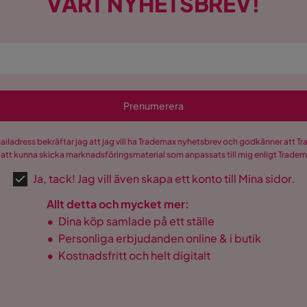
VÅRT NYHETSBREV!
Prenumerera
mailadress bekräftar jag att jag vill ha Trademax nyhetsbrev och godkänner att 
 att kunna skicka marknadsföringsmaterial som anpassats till mig enligt Trade
Ja, tack! Jag vill även skapa ett konto till Mina sidor.
Allt detta och mycket mer:
•
Dina köp samlade på ett ställe
•
Personliga erbjudanden online & i butik
•
Kostnadsfritt och helt digitalt