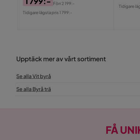
1 799:-
Pris
Origin
Förr
2 199:-
Tidigare lä
Pris
Original
Pris
Tidigare lägsta pris 1 799:-
Pris
Upptäck mer av vårt sortiment
Se alla Vit byrå
Se alla Byrå trä
FÅ UNI