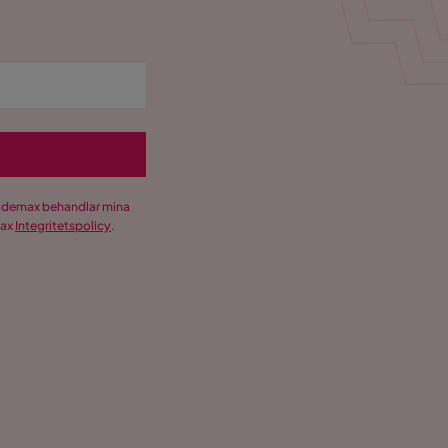
Trademax behandlar mina
max
Integritetspolicy
.