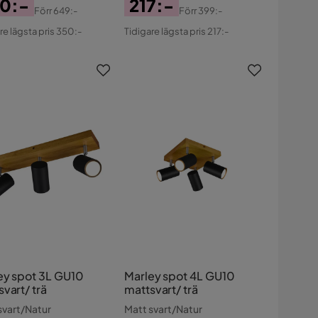
0:-
217:-
Förr
649:-
Förr
399:-
s
ginal
Pris
Original
re lägsta pris 350:-
Tidigare lägsta pris 217:-
s
Pris
ey spot 3L GU10
Marley spot 4L GU10
vart/ trä
mattsvart/ trä
svart/Natur
Matt svart/Natur