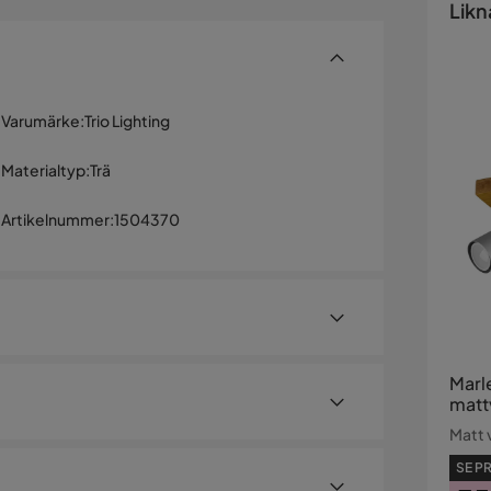
Likn
Varumärke
:
Trio Lighting
Materialtyp
:
Trä
Artikelnummer
:
1504370
Marl
mattv
Matt v
SE PR