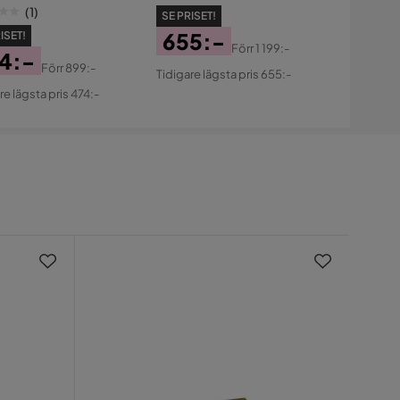
(
1
)
SE PRISET!
655:-
ISET!
Förr
1 199:-
4:-
Pris
Original
Förr
899:-
Tidigare lägsta pris 655:-
s
ginal
Pris
re lägsta pris 474:-
s