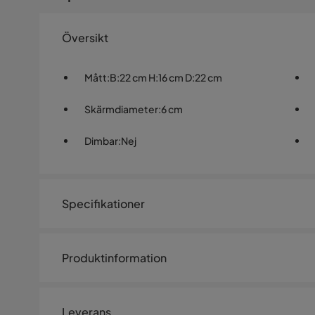
Översikt
Mått
:
B:22 cm H:16 cm D:22 cm
Skärmdiameter
:
6 cm
Dimbar
:
Nej
Specifikationer
Artikelnummer:
1504370
Produktinformation
Storlek
Höjd
16 cm
Leverans