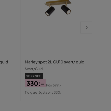
Marle
 guld
Marley spot 2L GU10 svart/ guld
Matt v
Svart/Guld
SE PR
SE PRISET!
48
330:-
Förr
599:-
Pris
Ori
Pris
Original
Tidiga
Tidigare lägsta pris 330:-
Pris
Pris