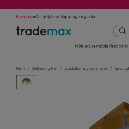
Kampanjer
Outlet
Nyheter
Reportage & guider
Möbler
Utemöbler
Trädgård
Hem
Belysning & el
Ljuskällor & glödlampor
Spotlig