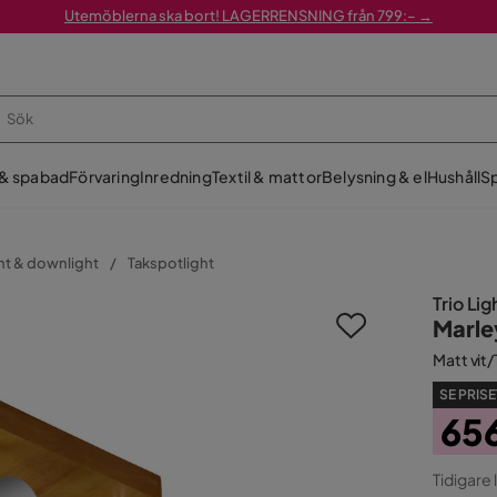
Utemöblerna ska bort! LAGERRENSNING från 799:– →
 & spabad
Förvaring
Inredning
Textil & mattor
Belysning & el
Hushåll
Sp
ht & downlight
Takspotlight
Trio Lig
Marle
Matt vit/
SE PRISE
65
Pris
Ori
Tidigare 