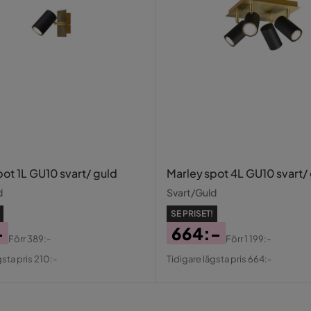
pot 1L GU10 svart/ guld
Marley spot 4L GU10 svart/
d
Svart/Guld
SE PRISET!
-
664:-
Förr
389:-
Förr
1 199:-
al
Pris
Original
gsta pris 210:-
Tidigare lägsta pris 664:-
Pris