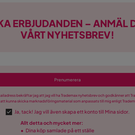
KA ERBJUDANDEN – ANMÄL D
VÅRT NYHETSBREV!
Prenumerera
mailadress bekräftar jag att jag vill ha Trademax nyhetsbrev och godkänner att 
 att kunna skicka marknadsföringsmaterial som anpassats till mig enligt Trade
Ja, tack! Jag vill även skapa ett konto till Mina sidor.
Allt detta och mycket mer:
•
Dina köp samlade på ett ställe