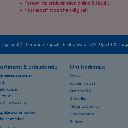
•
Personliga erbjudanden online & i butik
•
Kostnadsfritt och helt digitalt
risgaranti
1 års öppet köp
Snabb leverans
Upp till 20 års g
ortiment & erbjudande
Om Trademax
Om oss
opulära kategorier
offa
Jobba hos oss
atgrupper
Om ditt köp
temöbler
Köpvillkor
ontinentalsäng
Integritetspolicy
opulära varumärken
Cookiepolicy
lla varumärken
Butiker