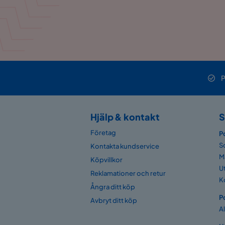
P
Hjälp & kontakt
S
Företag
P
S
Kontakta kundservice
M
Köpvillkor
U
Reklamationer och retur
K
Ångra ditt köp
P
Avbryt ditt köp
A