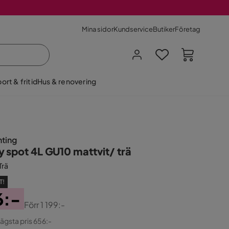
Mina sidor
Kundservice
Butiker
Företag
ort & fritid
Hus & renovering
hting
y spot 4L GU10 mattvit/ trä
Trä
T!
6:-
Förr
1 199:-
ginal
lägsta pris 656:-