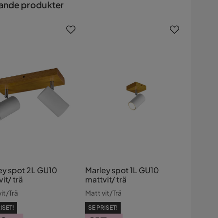
ande produkter
ey spot 2L GU10
Marley spot 1L GU10
it/ trä
mattvit/ trä
it/Trä
Matt vit/Trä
ISET!
SE PRISET!