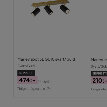
LED
Nej
Inomhusbruk
Ja
Energimärkning
Ja
Marley spot 3L GU10 svart/ guld
Marley s
Svart/Guld
Svart/Gul
SE PRISET!
SE PRISET!
474:-
210:
Förr
849:-
Pris
Original
Pris
Origin
Tidigare lägsta pris 474:-
Tidigare lä
Pris
Pris