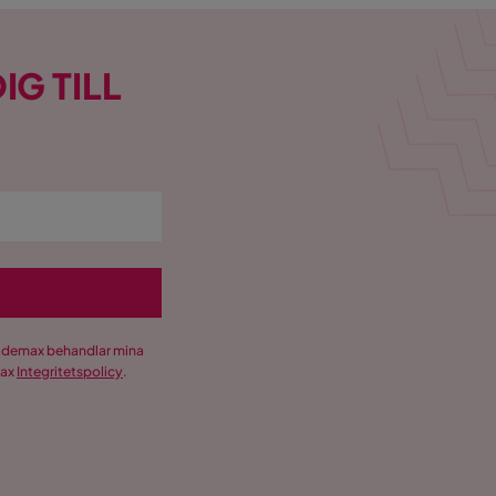
IG TILL
Trademax behandlar mina
max
Integritetspolicy
.