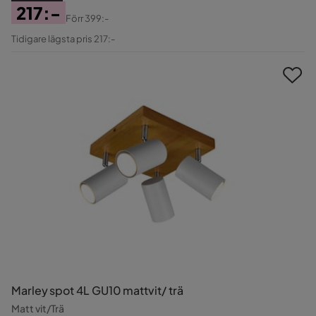
217:-
Förr
399:-
Pris
Original
Tidigare lägsta pris 217:-
Pris
Marley spot 4L GU10 mattvit/ trä
Matt vit/Trä