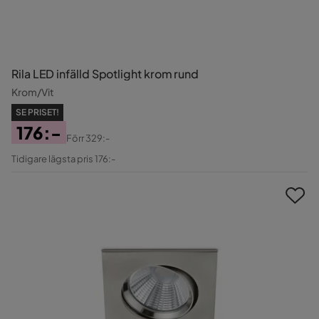
Rila LED infälld Spotlight krom rund
Krom/Vit
SE PRISET!
176:-
Förr
329:-
Pris
Original
Tidigare lägsta pris 176:-
Pris