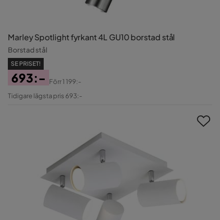
Marley Spotlight fyrkant 4L GU10 borstad stål
Borstad stål
SE PRISET!
693:-
Förr
1 199:-
Pris
Original
Tidigare lägsta pris 693:-
Pris