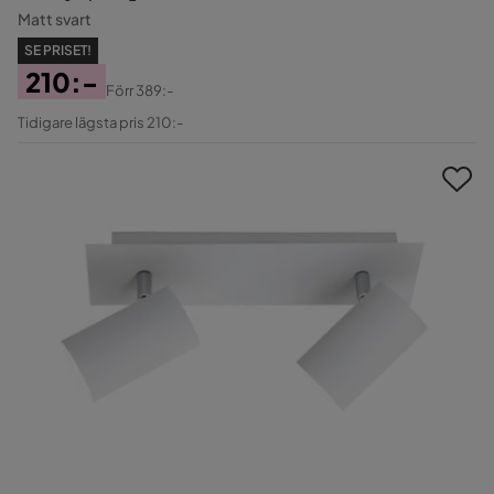
Matt svart
SE PRISET!
210:-
Förr
389:-
Pris
Original
Tidigare lägsta pris 210:-
Pris