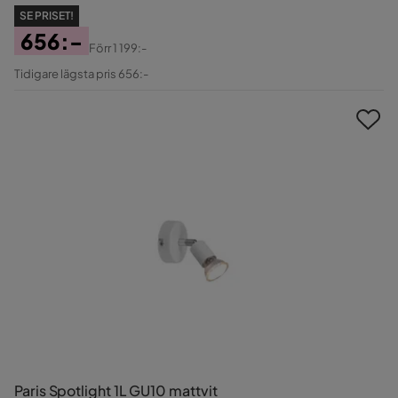
SE PRISET!
656:-
Förr
1 199:-
Pris
Original
Tidigare lägsta pris 656:-
Pris
Paris Spotlight 1L GU10 mattvit