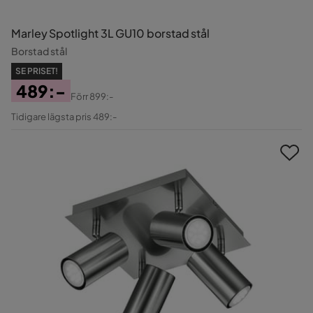
Marley Spotlight 3L GU10 borstad stål
Borstad stål
SE PRISET!
489:-
Förr
899:-
Pris
Original
Tidigare lägsta pris 489:-
Pris