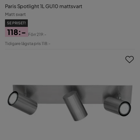
Paris Spotlight 1L GU10 mattsvart
Matt svart
SE PRISET!
118:-
Förr
219:-
Pris
Original
Tidigare lägsta pris 118:-
Pris