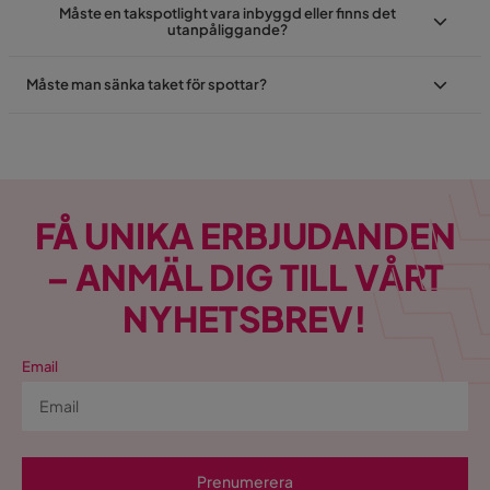
Måste en takspotlight vara inbyggd eller finns det
utanpåliggande?
Måste man sänka taket för spottar?
FÅ UNIKA ERBJUDANDEN
– ANMÄL DIG TILL VÅRT
NYHETSBREV!
Email
Prenumerera