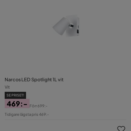
Narcos LED Spotlight 1L vit
Vit
SE PRISET!
469:-
Förr
699:-
Pris
Original
Tidigare lägsta pris 469:-
Pris