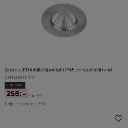
Zagros LED infälld Spotlight IP65 borstad stål rund
Borstad stål/Vit
SE PRISET!
258:-
Förr
479:-
Pris
Original
Tidigare lägsta pris 258:-
Pris