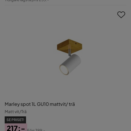
Pris
Marley spot 1L GU10 mattvit/ trä
Matt vit/Trä
SE PRISET!
217:-
Förr
399:-