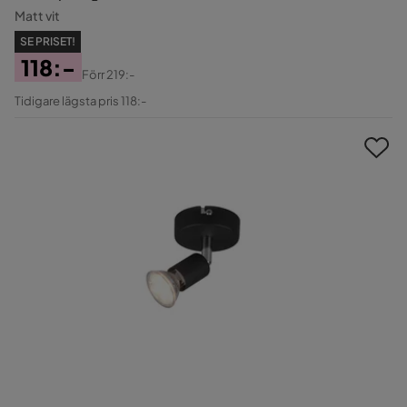
Matt vit
SE PRISET!
118:-
Förr
219:-
Pris
Original
Tidigare lägsta pris 118:-
Pris