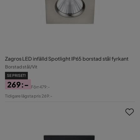
Zagros LED infälld Spotlight IP65 borstad stål fyrkant
Borstad stål/Vit
SE PRISET!
269:-
Förr
479:-
Pris
Original
Tidigare lägsta pris 269:-
Pris