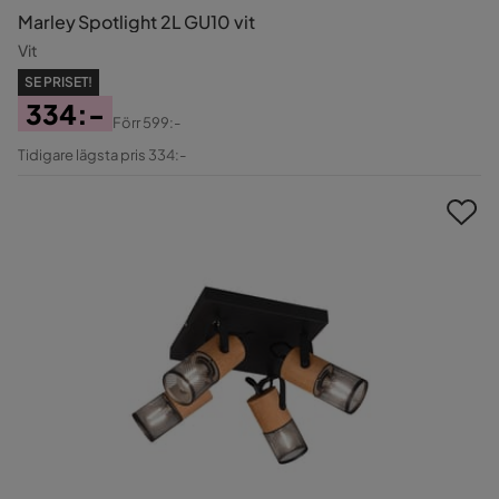
Marley Spotlight 2L GU10 vit
Vit
SE PRISET!
334:-
Förr
599:-
Pris
Original
Tidigare lägsta pris 334:-
Pris