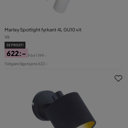
Marley Spotlight fyrkant 4L GU10 vit
Vit
SE PRISET!
622:-
Förr
1 199:-
Pris
Original
Tidigare lägsta pris 622:-
Pris