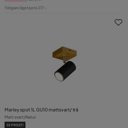
Pris
Original
Tidigare lägsta pris 217:-
Pris
Marley spot 1L GU10 mattsvart/ trä
Matt svart/Natur
SE PRISET!