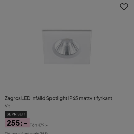
Zagros LED infälld Spotlight IP65 mattvit fyrkant
Vit
SE PRISET!
255:-
Förr
479:-
Pris
Original
Tidigare lägsta pris 255:-