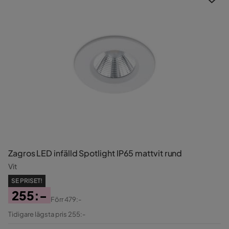
Zagros LED infälld Spotlight IP65 mattvit rund
Vit
SE PRISET!
255:-
Förr
479:-
Pris
Original
Tidigare lägsta pris 255:-
Pris