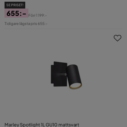
SE PRISET!
655:-
Förr
1 199:-
Pris
Original
Tidigare lägsta pris 655:-
Pris
Marley Spotlight 1L GU10 mattsvart