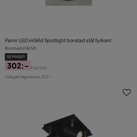
Pamir LED infälld Spotlight borstad stål fyrkant
Borstad stål/Vit
SE PRISET!
302:-
Förr
549:-
Pris
Original
Tidigare lägsta pris 302:-
Pris