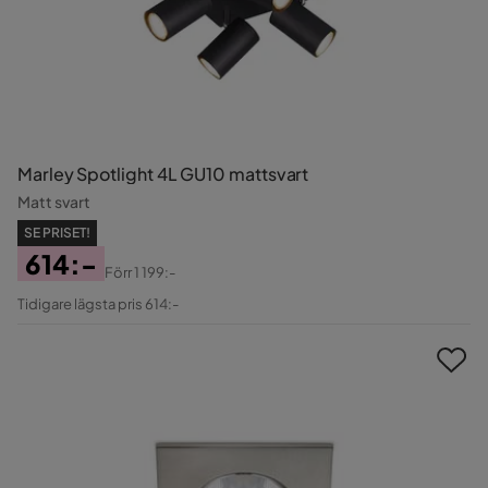
Marley Spotlight 4L GU10 mattsvart
Matt svart
SE PRISET!
614:-
Förr
1 199:-
Pris
Original
Tidigare lägsta pris 614:-
Pris