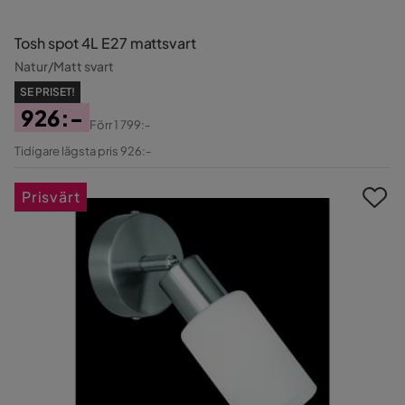
Tosh spot 4L E27 mattsvart
Natur/Matt svart
SE PRISET!
926:-
Förr
1 799:-
Pris
Original
Tidigare lägsta pris 926:-
Pris
Prisvärt