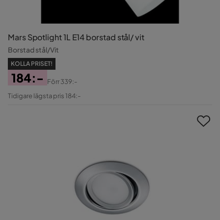
Mars Spotlight 1L E14 borstad stål/ vit
Borstad stål/Vit
KOLLA PRISET!
184:-
Förr
339:-
Pris
Original
Tidigare lägsta pris 184:-
Pris