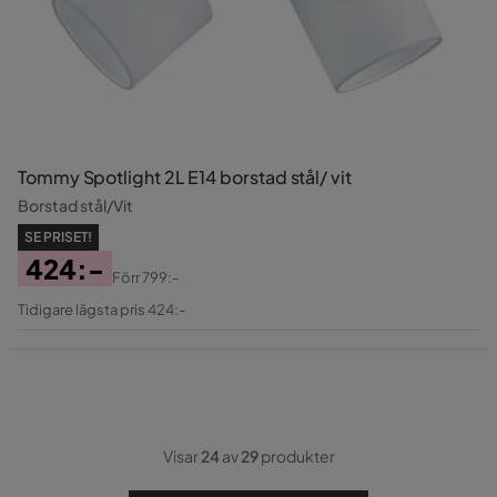
Tommy Spotlight 2L E14 borstad stål/ vit
Borstad stål/Vit
SE PRISET!
424:-
Förr
799:-
Pris
Original
Tidigare lägsta pris 424:-
Pris
Visar
24
av
29
produkter