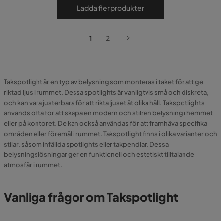
Ladda fler produkter
1
2
Takspotlight är en typ av belysning som monteras i taket för att ge
riktad ljus i rummet. Dessa spotlights är vanligtvis små och diskreta,
och kan vara justerbara för att rikta ljuset åt olika håll. Takspotlights
används ofta för att skapa en modern och stilren belysning i hemmet
eller på kontoret. De kan också användas för att framhäva specifika
områden eller föremål i rummet. Takspotlight finns i olika varianter och
stilar, såsom infällda spotlights eller takpendlar. Dessa
belysningslösningar ger en funktionell och estetiskt tilltalande
atmosfär i rummet.
Vanliga frågor om Takspotlight