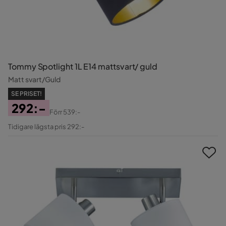
Tommy Spotlight 1L E14 mattsvart/ guld
Matt svart/Guld
SE PRISET!
292:-
Förr
539:-
Pris
Original
Tidigare lägsta pris 292:-
Pris