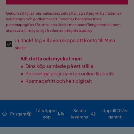
Genom att fylla i min mailadress bekräftar jag att jag vill ha Trademax
nyhetsbrev och godkänner att Trademax behandlar mina
personuppgifter för att kunna skicka marknadsföringsmaterial som
anpassats till mig enligt Trademax
Integritetspolicy
.
Ja, tack! Jag vill även skapa ett konto till Mina
sidor.
Allt detta och mycket mer:
•
Dina köp samlade på ett ställe
•
Personliga erbjudanden online & i butik
•
Kostnadsfritt och helt digitalt
1 års öppet
Snabb
Upp till 20 års
Prisgaranti
köp
leverans
garanti