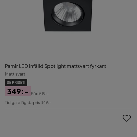
Pamir LED infälld Spotlight mattsvart fyrkant
Matt svart
SE PRISET!
349:-
Förr
519:-
Pris
Original
Tidigare lägsta pris 349:-
Pris