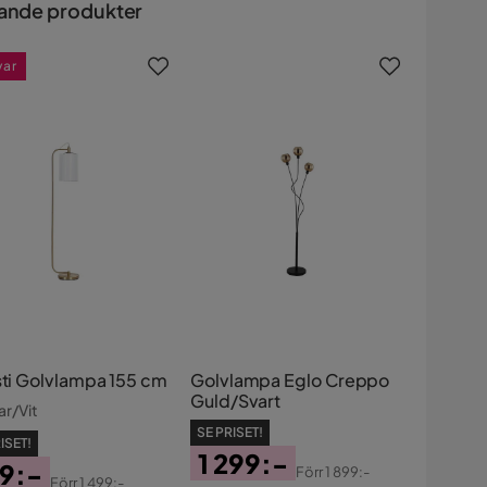
ande produkter
var
isti Golvlampa 155 cm
Golvlampa Eglo Creppo
Guld/Svart
r/Vit
SE PRISET!
ISET!
1 299:-
9:-
Förr
1 899:-
Förr
1 499:-