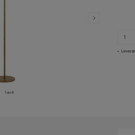
Pris
Leverans
1 av 4