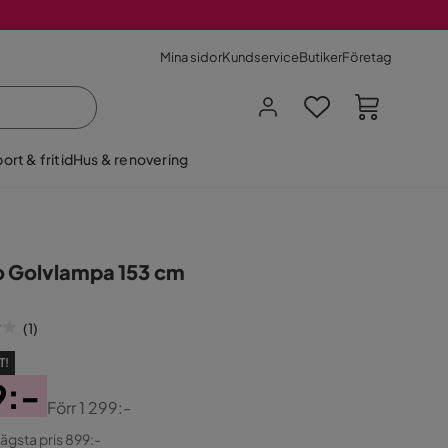
Mina sidor
Kundservice
Butiker
Företag
ort & fritid
Hus & renovering
o Golvlampa 153 cm
(
1
)
T!
9:-
Förr
1 299:-
ginal
lägsta pris 899:-