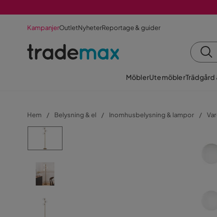
Kampanjer
Outlet
Nyheter
Reportage & guider
Möbler
Utemöbler
Trädgård
Hem
Belysning & el
Inomhusbelysning & lampor
Va