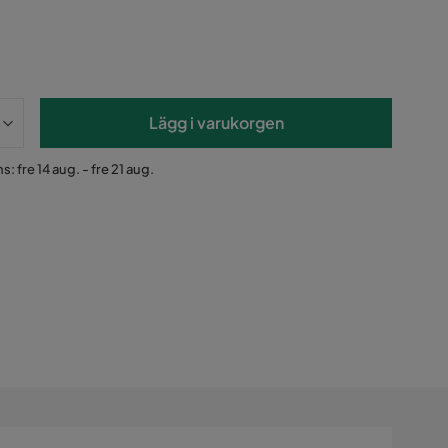
Lägg i varukorgen
: fre 14 aug. - fre 21 aug.