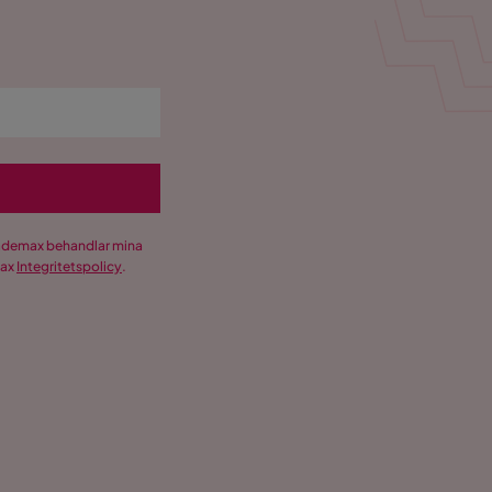
Trademax behandlar mina
max
Integritetspolicy
.