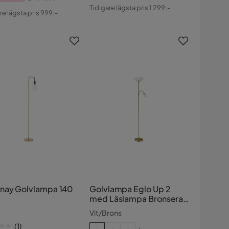
Pris
Original
s
ginal
Tidigare lägsta pris 1 299:-
re lägsta pris 999:-
Pris
s
nay Golvlampa 140
Golvlampa Eglo Up 2
med Läslampa Bronserad
Vit
Vit/Brons
(
1
)