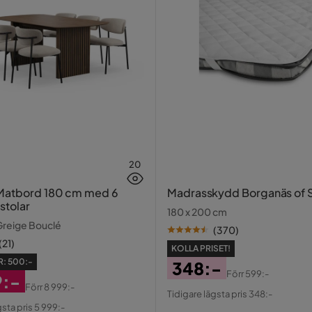
el.
r glas med en mjuk trasa. Torka av omedelbart
m.
20
Matbord 180 cm med 6
Madrasskydd Borganäs of
stolar
180 x 200 cm
Greige Bouclé
(
370
)
(
21
)
KOLLA PRISET!
R:
500:-
348:-
Förr
599:-
9:-
Pris
Original
Förr
8 999:-
Tidigare lägsta pris 348:-
terat
al
Pris
gsta pris 5 999:-