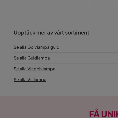
Pris
Pris
Upptäck mer av vårt sortiment
Se alla Golvlampa guld
Se alla Guldlampa
Se alla Vit golvlampa
Se alla Vit lampa
FÅ UNI