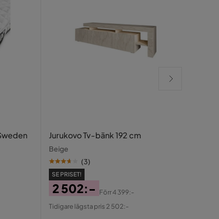
Mata
 Sweden
Jurukovo Tv-bänk 192 cm
Rosa
Beige
(
3
)
SE PRISET!
2 502:-
SE PR
Förr
4 399:-
41
Pris
Original
Tidigare lägsta pris 2 502:-
Pris
Ori
Pris
Tidigar