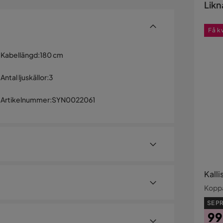
Likn
Få k
Kabellängd
:
180 cm
Antal ljuskällor
:
3
Artikelnummer
:
SYN0022061
Kall
Koppa
SE PR
g form och tre glasskärmar. Den mörka, gyllene
99
ustik stil. Lampan är ett iögonfallande dekorativt