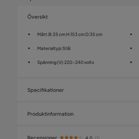
Översikt
Mått
:
B:35 cm H:153 cm D:35 cm
Materialtyp
:
Stål
Spänning (V)
:
220-240 volts
Specifikationer
Artikelnummer:
SYN0022061
Produktinformation
Storlek
Modern dekorativ golvlampa . Golvlampa med en ovanli
Kabellängd
180 cm
nyansen passar perfekt till inredningar i klassisk eller r
Recensioner
4.0
(
1
)