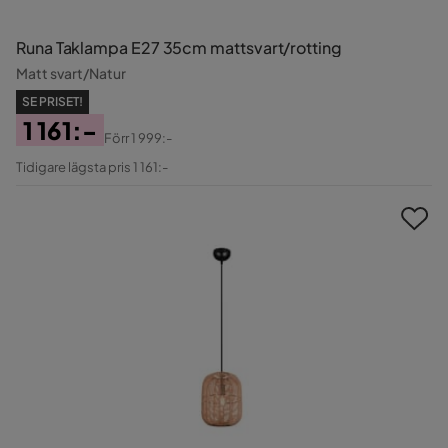
Runa Taklampa E27 35cm mattsvart/rotting
Matt svart/Natur
SE PRISET!
1 161:-
Förr
1 999:-
Pris
Original
Tidigare lägsta pris 1 161:-
Pris