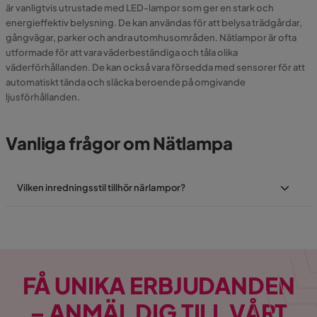
är vanligtvis utrustade med LED-lampor som ger en stark och
energieffektiv belysning. De kan användas för att belysa trädgårdar,
gångvägar, parker och andra utomhusområden. Nätlampor är ofta
utformade för att vara väderbeständiga och tåla olika
väderförhållanden. De kan också vara försedda med sensorer för att
automatiskt tända och släcka beroende på omgivande
ljusförhållanden.
Vanliga frågor om Nätlampa
Vilken inredningsstil tillhör närlampor?
FÅ UNIKA ERBJUDANDEN
– ANMÄL DIG TILL VÅRT