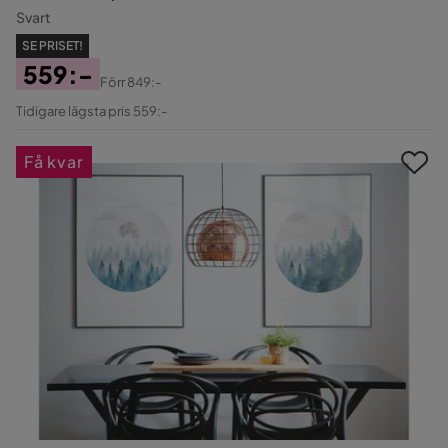
Svart
SE PRISET!
559:-
Förr
849:-
Pris
Original
Tidigare lägsta pris 559:-
Pris
Få kvar