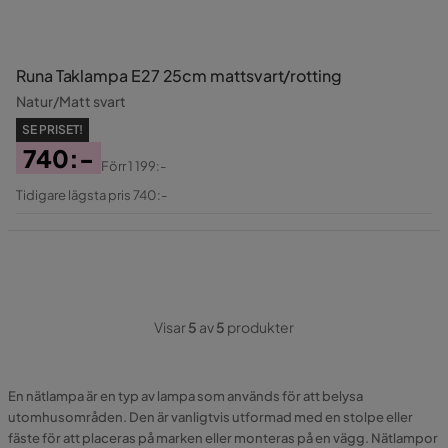
Runa Taklampa E27 25cm mattsvart/rotting
Natur/Matt svart
SE PRISET!
740:-
Förr
1 199:-
Pris
Original
Tidigare lägsta pris 740:-
Pris
Visar
5
av
5
produkter
En nätlampa är en typ av lampa som används för att belysa
utomhusområden. Den är vanligtvis utformad med en stolpe eller
fäste för att placeras på marken eller monteras på en vägg. Nätlampor