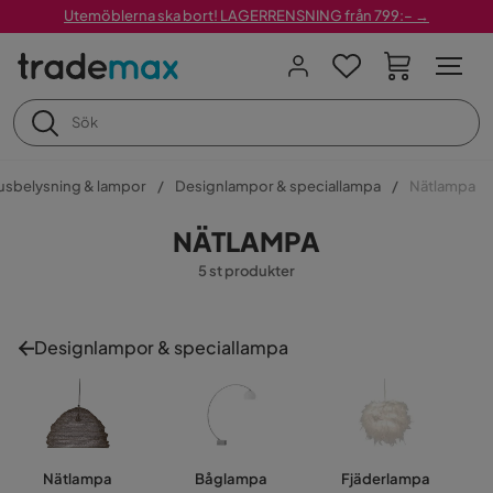
Utemöblerna ska bort! LAGERRENSNING från 799:– →
sbelysning & lampor
Designlampor & speciallampa
Nätlampa
NÄTLAMPA
5 st produkter
Designlampor & speciallampa
Nätlampa
Båglampa
Fjäderlampa