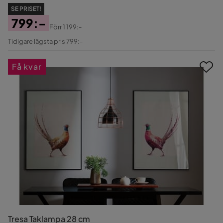
SE PRISET!
799:-
Förr
1 199:-
Pris
Original
Tidigare lägsta pris 799:-
Pris
Få kvar
Tresa Taklampa 28 cm