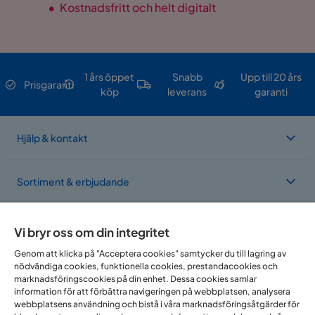
•
Kostnadsfritt och helt digitalt
1 års öppet
Snabb
Upp till 20 års
Prisgaranti
köp
leverans
garanti
Hjälp & kontakt
Sortiment & erbjudande
Om Trademax
Vi bryr oss om din integritet
Genom att klicka på "Acceptera cookies" samtycker du till lagring av
nödvändiga cookies, funktionella cookies, prestandacookies och
Vi finns i flera länder
marknadsföringscookies på din enhet. Dessa cookies samlar
information för att förbättra navigeringen på webbplatsen, analysera
webbplatsens användning och bistå i våra marknadsföringsåtgärder för