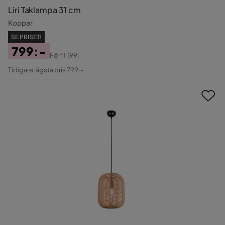
Liri Taklampa 31 cm
Koppar
SE PRISET!
799:-
Förr
1 199:-
Pris
Original
Tidigare lägsta pris 799:-
Pris