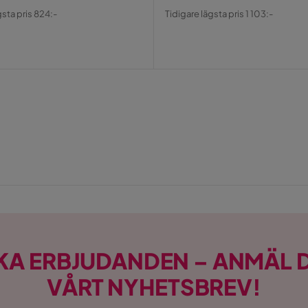
al
Pris
Original
gsta pris 824:-
Tidigare lägsta pris 1 103:-
Pris
KA ERBJUDANDEN – ANMÄL D
VÅRT NYHETSBREV!