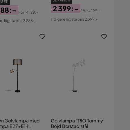
SE PRISET!
ISET!
2 399:-
288:-
Förr
4 199:-
Förr
4 199:-
Pris
Original
s
ginal
Tidigare lägsta pris 2 399:-
re lägsta pris 2 288:-
Pris
s
on Golvlampa med
Golvlampa TRIO Tommy
ampa E27+E14
Böjd Borstad stål