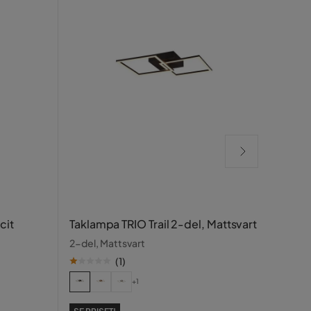
Takl
cit
Taklampa TRIO Trail 2-del, Mattsvart
30 c
2-del, Mattsvart
(
1
)
SE PR
57
+1
Pris
Ori
Tidiga