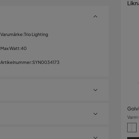
Likn
Varumärke
:
Trio Lighting
Max Watt
:
40
Artikelnummer
:
SYN0034173
Golv
Varm 
intryck i inredningen med sin design och sina
s upp i fem nätta armar som pryds av svarta