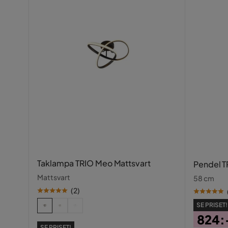
Taklampa TRIO Meo Mattsvart
Pendel T
Mattsvart
58 cm
(
2
)
SE PRISET!
824:
SE PRISET!