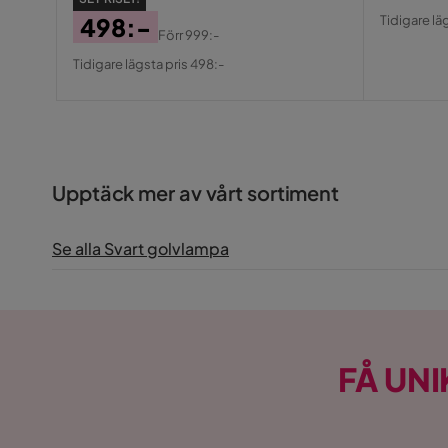
Pris
Origin
Tidigare lä
498:-
Pris
Förr
999:-
Pris
Original
Tidigare lägsta pris 498:-
Pris
Upptäck mer av vårt sortiment
Se alla Svart golvlampa
FÅ UNI