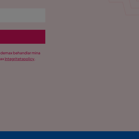
Trademax behandlar mina
max
Integritetspolicy
.