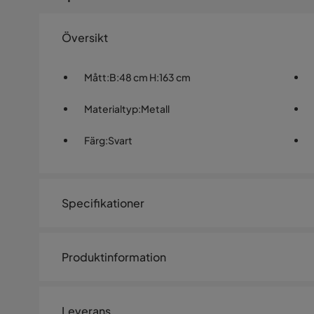
Översikt
Mått
:
B:48 cm H:163 cm
Materialtyp
:
Metall
Färg
:
Svart
Specifikationer
Artikelnummer:
SYN0034173
Produktinformation
Storlek
Den mattsvarta Tommy-golvlampan skapar imponerande 
Höjd
163 cm
guldtonade detaljer. Lampans metalliska ställning dela
Leverans