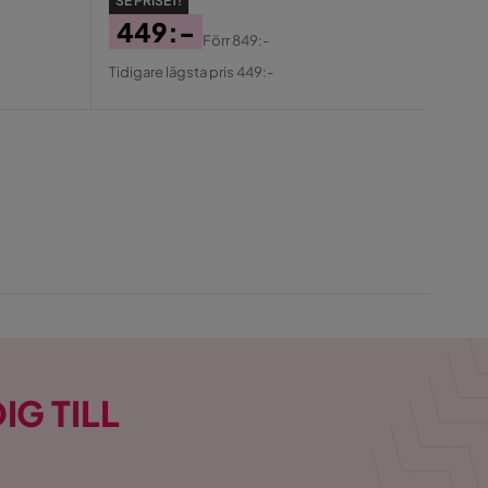
SE PRISET!
Pris
449:-
Förr
849:-
Pris
Original
Tidigare lägsta pris 449:-
Pris
IG TILL