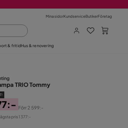
Mina sidor
Kundservice
Butiker
Företag
ort & fritid
Hus & renovering
hting
lampa TRIO Tommy
T!
77:-
Förr
2 599:-
ginal
lägsta pris 1 377:-