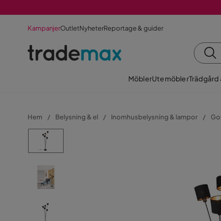
Kampanjer
Outlet
Nyheter
Reportage & guider
Möbler
Utemöbler
Trädgård
Hem
Belysning & el
Inomhusbelysning & lampor
Go