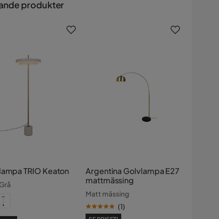
ande produkter
lampa TRIO Keaton
Argentina Golvlampa E27
mattmässing
Grå
Matt mässing
(
1
)