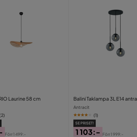
RIO Laurine 58 cm
Balini Taklampa 3L E14 antra
Antracit
(
2
)
(
1
)
SE PRISET!
-
1 103:-
Förr
1 499:-
Förr
1 999:-