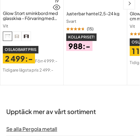
19
Väderbeständighet
Rostbeständig
Glow Stort sminkbord med
Justerbar hantel 2,5-24 kg
Glow
glasskiva - Förvaring med
cm m
Svart
lådor och fack 120 cm
Holl
Färg
Mörkgrå
Vit
Vit
USB-
(
15
)
KOLLA PRISET!
Serie
OSL
988:-
1 
OSLAGBART PRIS
Tak ingår
Ja
Pris
2 499:-
Pri
Or
Förr
4 999:-
Tidig
Pris
Original
Pri
Tidigare lägsta pris 2 499:-
Pris
Upptäck mer av vårt sortiment
Se alla Pergola metall