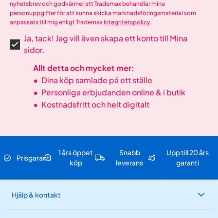
nyhetsbrev och godkänner att Trademax behandlar mina
personuppgifter för att kunna skicka marknadsföringsmaterial som
anpassats till mig enligt Trademax
Integritetspolicy
.
Ja, tack! Jag vill även skapa ett konto till Mina
sidor.
Allt detta och mycket mer:
•
Dina köp samlade på ett ställe
•
Personliga erbjudanden online & i butik
•
Kostnadsfritt och helt digitalt
1 års öppet
Snabb
Upp till 20 års
Prisgaranti
köp
leverans
garanti
Hjälp & kontakt