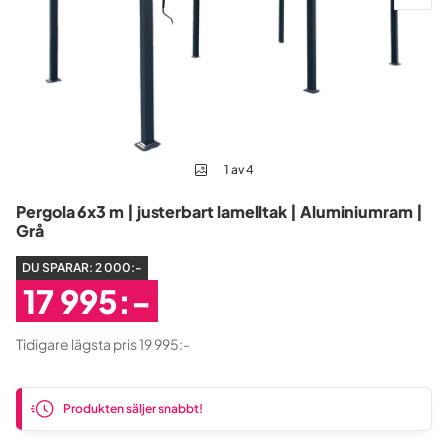
1 av 4
Pergola 6x3 m | justerbart lamelltak | Aluminiumram |
Grå
DU SPARAR:
2 000:-
17 995:-
Rabatterat
Tidigare lägsta pris 19 995:-
Pris
Produkten säljer snabbt!