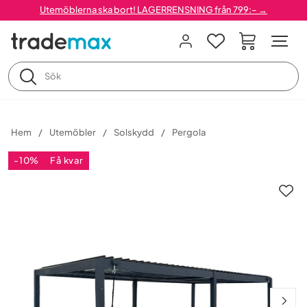
Utemöblerna ska bort! LAGERRENSNING från 799:– →
Hem
Utemöbler
Solskydd
Pergola
-10%
Få kvar