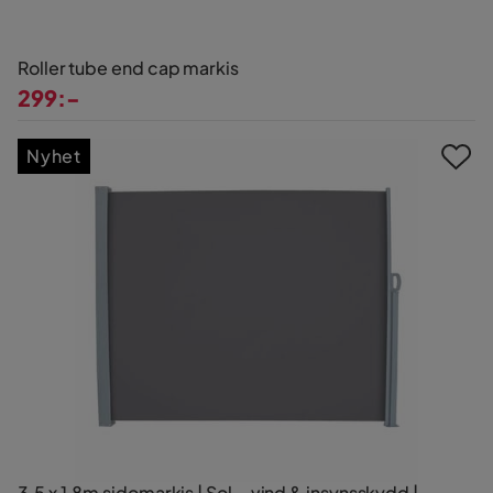
Roller tube end cap markis
299:-
Pris
Nyhet
3,5 x 1,8m sidomarkis | Sol-, vind & insynsskydd |