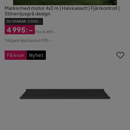
Markis med motor 4x3 m | Halvkassett | Fjärrkontroll |
Stilren ljusgrå design
DU SPARAR:
2 000:-
4 995:-
Förr
8 499:-
Rabatterat
Original
Tidigare lägsta pris 6 995:-
Pris
Pris
Få kvar
Nyhet