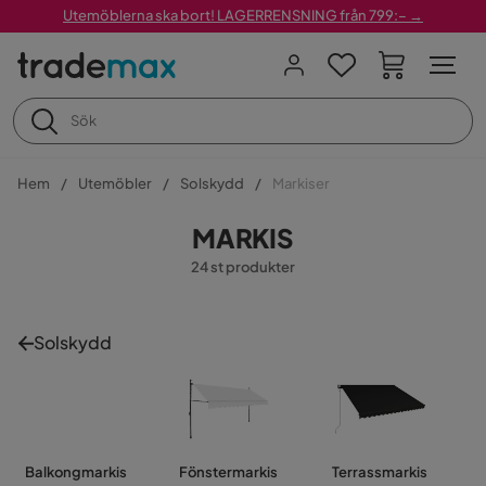
Utemöblerna ska bort! LAGERRENSNING från 799:– →
Hem
Utemöbler
Solskydd
Markiser
MARKIS
24 st produkter
Solskydd
Balkongmarkis
Fönstermarkis
Terrassmarkis