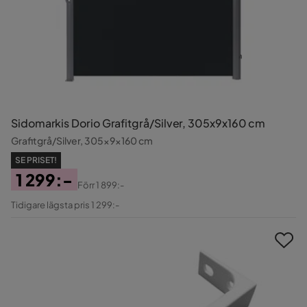
Sidomarkis Dorio Grafitgrå/Silver, 305x9x160 cm
Grafitgrå/Silver, 305x9x160 cm
SE PRISET!
1 299:-
Förr
1 899:-
Pris
Original
Tidigare lägsta pris 1 299:-
Pris