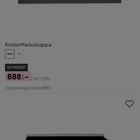
Kinsta Markiskappa
SE PRISET!
888:-
Förr
1 299:-
Pris
Original
Tidigare lägsta pris 888:-
Pris