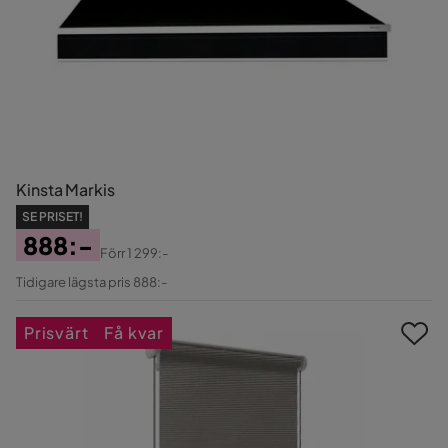
Kinsta Markis
SE PRISET!
888:-
Förr
1 299:-
Pris
Original
Tidigare lägsta pris 888:-
Pris
Prisvärt
Få kvar