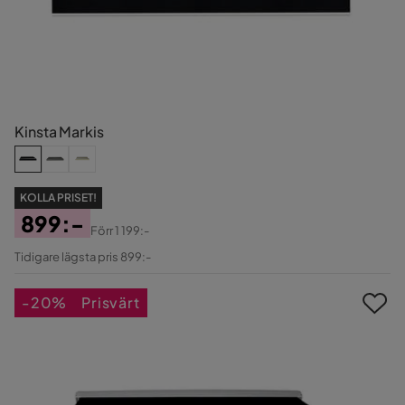
Kinsta Markis
KOLLA PRISET!
899:-
Förr
1 199:-
Pris
Original
Tidigare lägsta pris 899:-
Pris
-20%
Prisvärt