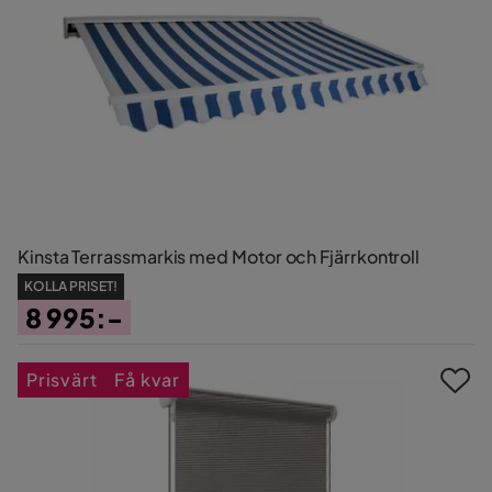
Kinsta Terrassmarkis med Motor och Fjärrkontroll
KOLLA PRISET!
8 995:-
Pris
Prisvärt
Få kvar