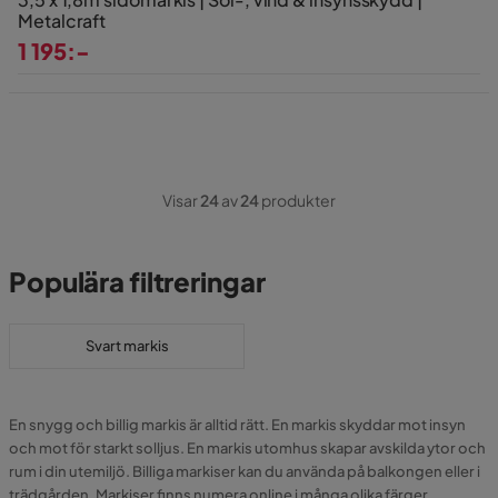
Metalcraft
1 195:-
Pris
Visar
24
av
24
produkter
Populära filtreringar
Svart markis
En snygg och billig markis är alltid rätt. En markis skyddar mot insyn
och mot för starkt solljus. En markis utomhus skapar avskilda ytor och
rum i din utemiljö. Billiga markiser kan du använda på balkongen eller i
trädgården. Markiser finns numera online i många olika färger,