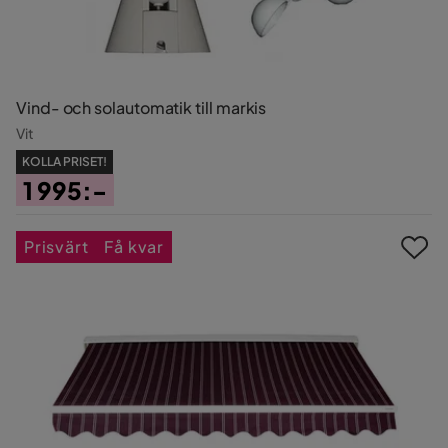
Vind- och solautomatik till markis
Vit
KOLLA PRISET!
1 995:-
Pris
Prisvärt
Få kvar