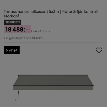
Terrassmarkis helkassett 5x3m | Motor & fjärrkontroll |
Mörkgrå
SE PRISET!
18 488:-
Förr
24 999:-
Pris
Original
Tidigare lägsta pris 18 488:-
Pris
Nyhet