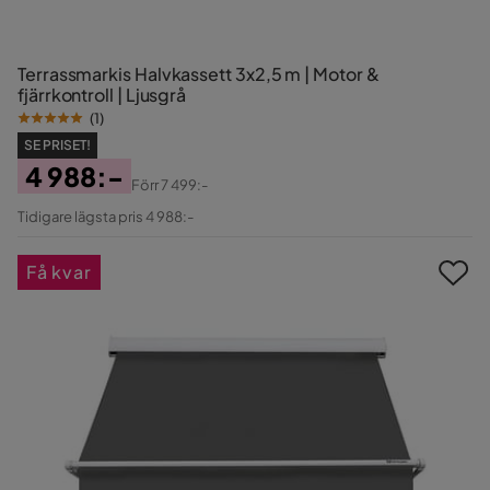
Terrassmarkis Halvkassett 3x2,5 m | Motor &
fjärrkontroll | Ljusgrå
(
1
)
SE PRISET!
4 988:-
Förr
7 499:-
Pris
Original
Tidigare lägsta pris 4 988:-
Pris
Få kvar