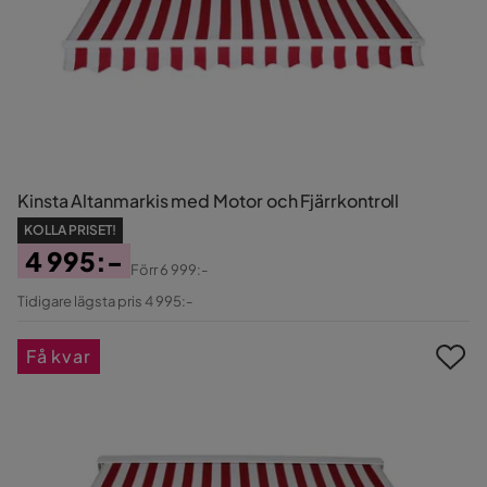
Kinsta Altanmarkis med Motor och Fjärrkontroll
KOLLA PRISET!
4 995:-
Förr
6 999:-
Pris
Original
Tidigare lägsta pris 4 995:-
Pris
Få kvar