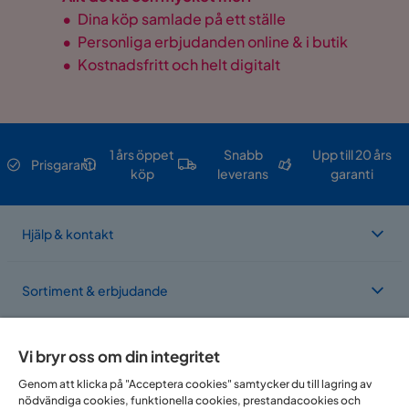
•
Dina köp samlade på ett ställe
•
Personliga erbjudanden online & i butik
•
Kostnadsfritt och helt digitalt
1 års öppet
Snabb
Upp till 20 års
Prisgaranti
köp
leverans
garanti
Hjälp & kontakt
Sortiment & erbjudande
Om Trademax
Vi bryr oss om din integritet
Genom att klicka på "Acceptera cookies" samtycker du till lagring av
nödvändiga cookies, funktionella cookies, prestandacookies och
Vi finns i flera länder