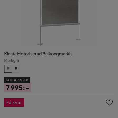
Kinsta Motoriserad Balkongmarkis
Mörkgrå
KOLLA PRISET!
7 995:-
Pris
Få kvar