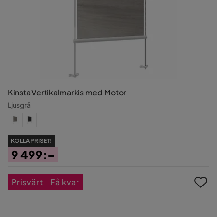
Kinsta Vertikalmarkis med Motor
Ljusgrå
KOLLA PRISET!
9 499:-
Pris
Prisvärt
Få kvar