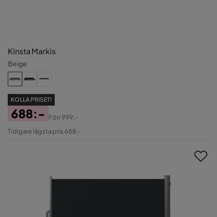
Kinsta Markis
Beige
KOLLA PRISET!
688:-
Förr
999:-
Pris
Original
Tidigare lägsta pris 688:-
Pris