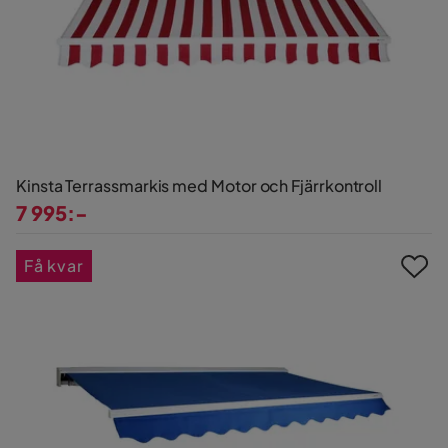
Kinsta Terrassmarkis med Motor och Fjärrkontroll
7 995:-
Pris
Få kvar