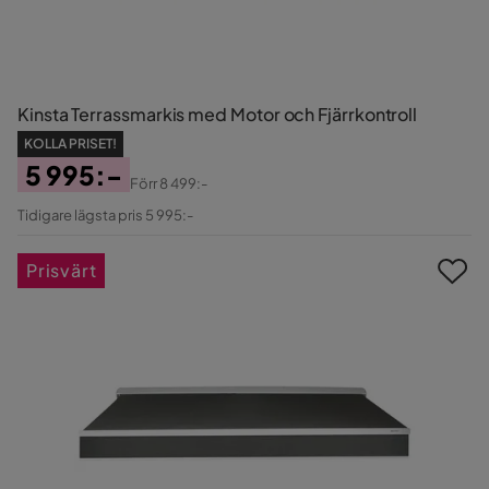
Kinsta Terrassmarkis med Motor och Fjärrkontroll
KOLLA PRISET!
5 995:-
Förr
8 499:-
Pris
Original
Tidigare lägsta pris 5 995:-
Pris
Prisvärt