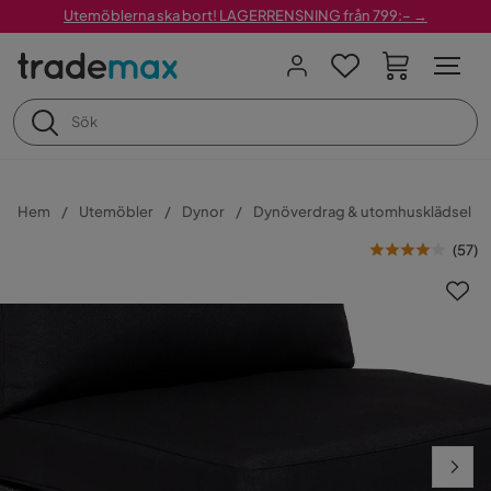
Utemöblerna ska bort! LAGERRENSNING från 799:– →
Hem
Utemöbler
Dynor
Dynöverdrag & utomhusklädsel
(
57
)