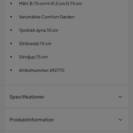
Mått
:
B:75 cm H:41.5 cm D:75 cm
Varumärke
:
Comfort Garden
Tjocklek dyna
:
10 cm
Sittbredd
:
75 cm
Sittdjup
:
75 cm
Artikelnummer
:
692770
Specifikationer
Artikelnummer:
692770
Produktinformation
Storlek