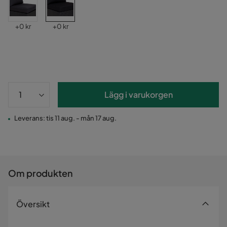
Pris
Pris
+
0 kr
+
0 kr
Lägg i varukorgen
Leverans: tis 11 aug. - mån 17 aug.
Om produkten
Översikt