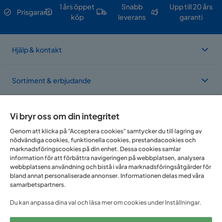
1 års öppet
Snabb
Upp till 20 års
Prisgaranti
köp
leverans
garanti
Hjälp & kontakt
Sortiment & erbjudande
Om Trademax
Vi bryr oss om din integritet
Genom att klicka på "Acceptera cookies" samtycker du till lagring av
nödvändiga cookies, funktionella cookies, prestandacookies och
Vi finns i flera länder
marknadsföringscookies på din enhet. Dessa cookies samlar
information för att förbättra navigeringen på webbplatsen, analysera
webbplatsens användning och bistå i våra marknadsföringsåtgärder för
bland annat personaliserade annonser. Informationen delas med våra
samarbetspartners.
Du kan anpassa dina val och läsa mer om cookies under Inställningar.