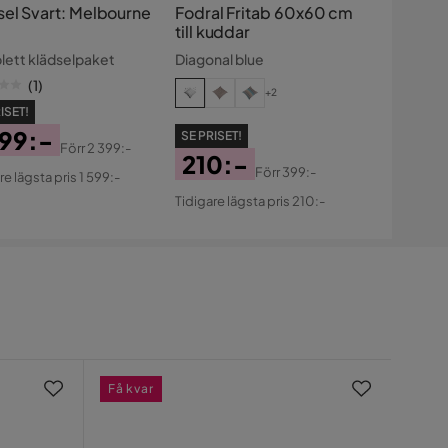
sel Svart: Melbourne
Fodral Fritab 60x60 cm
till kuddar
ett klädselpaket
Diagonal blue
(
1
)
+2
ISET!
599:-
SE PRISET!
Förr
2 399:-
210:-
s
ginal
Förr
399:-
re lägsta pris 1 599:-
Pris
Original
s
Tidigare lägsta pris 210:-
Pris
Få kvar