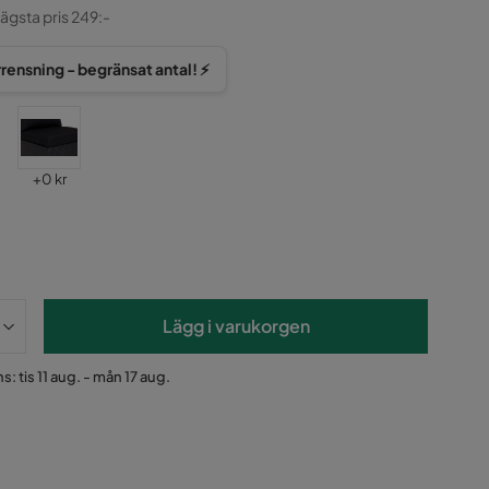
ginal
lägsta pris 249:-
rensning - begränsat antal! ⚡️
Pris
+
0 kr
Lägg i varukorgen
s: tis 11 aug. - mån 17 aug.