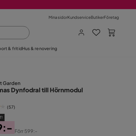
Mina sidor
Kundservice
Butiker
Företag
ort & fritid
Hus & renovering
t Garden
as Dynfodral till Hörnmodul
(
57
)
T!
9:-
Förr
599:-