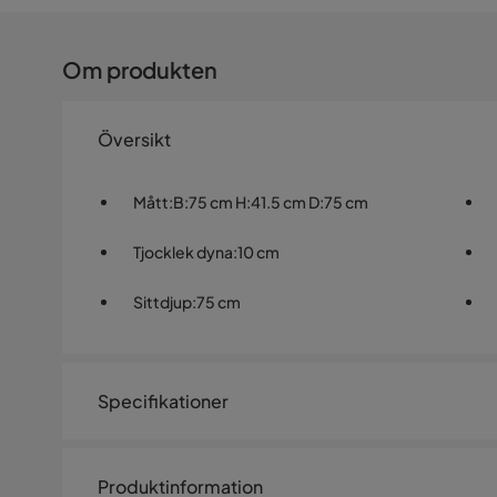
Om produkten
Översikt
Mått
:
B:75 cm H:41.5 cm D:75 cm
Tjocklek dyna
:
10 cm
Sittdjup
:
75 cm
Specifikationer
Artikelnummer:
692769
Produktinformation
Storlek