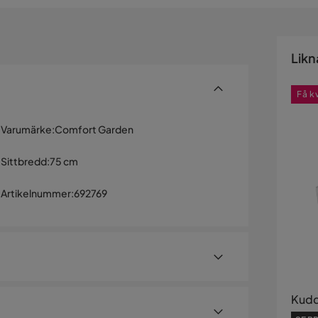
Likn
Få k
Varumärke
:
Comfort Garden
Sittbredd
:
75 cm
Artikelnummer
:
692769
Kudd