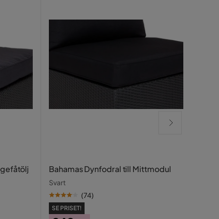
Baha
gefåtölj
Bahamas Dynfodral till Mittmodul
Vit
Svart
(
74
)
SE PR
SE PRISET!