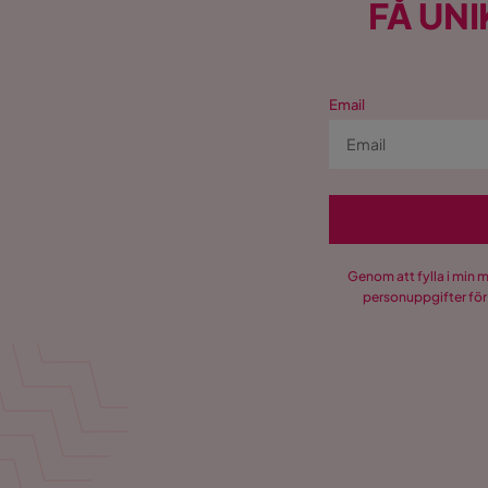
FÅ UNI
Email
Genom att fylla i min 
personuppgifter för