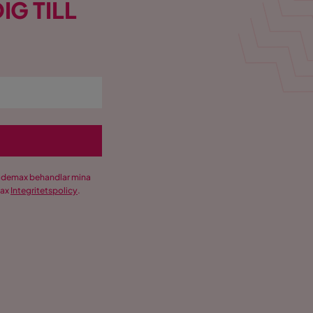
IG TILL
Trademax behandlar mina
max
Integritetspolicy
.