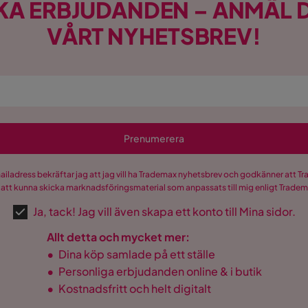
KA ERBJUDANDEN – ANMÄL D
VÅRT NYHETSBREV!
Prenumerera
mailadress bekräftar jag att jag vill ha Trademax nyhetsbrev och godkänner att 
 att kunna skicka marknadsföringsmaterial som anpassats till mig enligt Trade
Ja, tack! Jag vill även skapa ett konto till Mina sidor.
Allt detta och mycket mer:
•
Dina köp samlade på ett ställe
•
Personliga erbjudanden online & i butik
•
Kostnadsfritt och helt digitalt