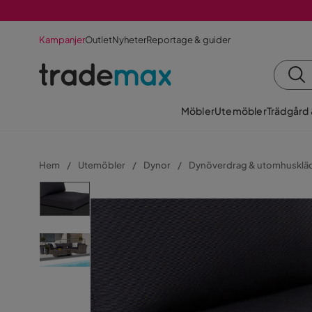
Kampanjer
Outlet
Nyheter
Reportage & guider
Möbler
Utemöbler
Trädgård
Hem
Utemöbler
Dynor
Dynöverdrag & utomhusklä