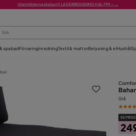
Utemöblerna ska bort! LAGERRENSNING från 799:– →
 & spabad
Förvaring
Inredning
Textil & mattor
Belysning & el
Hushåll
Sp
dsel
Comfor
Baham
Grå
SE PRISE
24