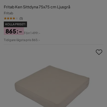
Fritab Ken Sittdyna 75x75 cm Ljusgrå
Fritab
(
1
)
KOLLA PRISET!
865:-
Förr
1 499:-
Pris
Original
Tidigare lägsta pris 865:-
Pris