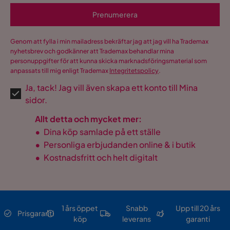
Prenumerera
Genom att fylla i min mailadress bekräftar jag att jag vill ha Trademax
nyhetsbrev och godkänner att Trademax behandlar mina
personuppgifter för att kunna skicka marknadsföringsmaterial som
anpassats till mig enligt Trademax
Integritetspolicy
.
Ja, tack! Jag vill även skapa ett konto till Mina
sidor.
Allt detta och mycket mer:
•
Dina köp samlade på ett ställe
•
Personliga erbjudanden online & i butik
•
Kostnadsfritt och helt digitalt
1 års öppet
Snabb
Upp till 20 års
Prisgaranti
köp
leverans
garanti