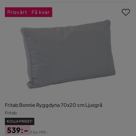
Pris
Prisvärt
Få kvar
Fritab Bonnie Ryggdyna 70x20 cm Ljusgrå
Fritab
KOLLA PRISET!
539:-
Förr
799:-