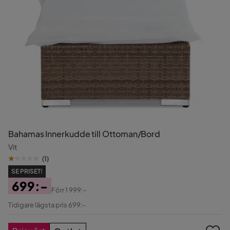
Bahamas Innerkudde till Ottoman/Bord
Vit
(
1
)
SE PRISET!
699:-
Förr
1 999:-
Pris
Original
Tidigare lägsta pris 699:-
Pris