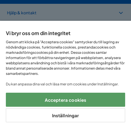
Hjälp & kontakt
Sortiment & erbjudande
Vi bryr oss om din integritet
Genom att klicka på "Acceptera cookies" samtycker du till lagring av
nödvändiga cookies, funktionella cookies, prestandacookies och
Om Trademax
marknadsföringscookies på din enhet. Dessa cookies samlar
information för att förbättra navigeringen på webbplatsen, analysera
webbplatsens användning och bistå i våra marknadsföringsåtgärder för
Vi finns i flera länder
bland annat personaliserade annonser. Informationen delas med våra
samarbetspartners.
Du kan anpassa dina val och läsa mer om cookies under Inställningar.
Acceptera cookies
Inställningar
Följ oss på: