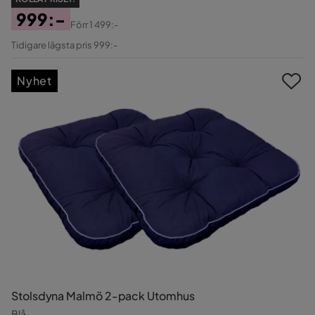
999:-
Förr
1 499:-
Pris
Original
Tidigare lägsta pris 999:-
Pris
Nyhet
Stolsdyna Malmö 2-pack Utomhus
Blå