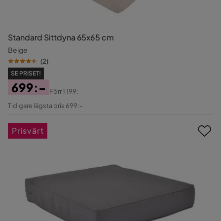
Standard Sittdyna 65x65 cm
Beige
(
2
)
SE PRISET!
699:-
Förr
1 199:-
Pris
Original
Tidigare lägsta pris 699:-
Pris
Prisvärt