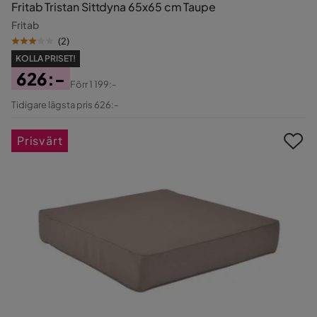
Fritab Tristan Sittdyna 65x65 cm Taupe
Fritab
(
2
)
KOLLA PRISET!
626:-
Förr
1 199:-
Pris
Original
Tidigare lägsta pris 626:-
Pris
Prisvärt