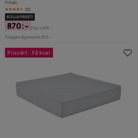
Fritab
(
2
)
KOLLA PRISET!
870:-
Förr
1 499:-
Pris
Original
Tidigare lägsta pris 870:-
Pris
Prisvärt
Få kvar