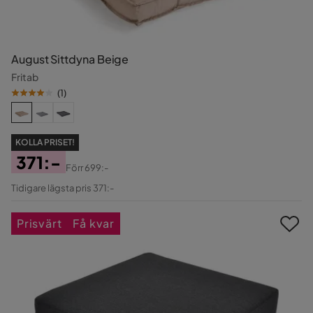
August Sittdyna Beige
Fritab
(
1
)
KOLLA PRISET!
371:-
Förr
699:-
Pris
Original
Tidigare lägsta pris 371:-
Pris
Prisvärt
Få kvar