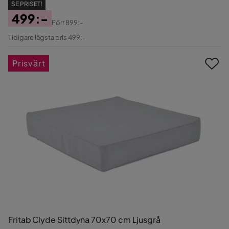
SE PRISET!
499:-
Förr
899:-
Pris
Original
Tidigare lägsta pris 499:-
Pris
Prisvärt
Fritab Clyde Sittdyna 70x70 cm Ljusgrå