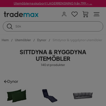
Utemöblerna ska bort! LAGERRENSNING från 799:– →
Hem
Utemöbler
Dynor
Sittdynor & ryggdynor utemöbler
SITTDYNA & RYGGDYNA
UTEMÖBLER
140 st produkter
Dynor