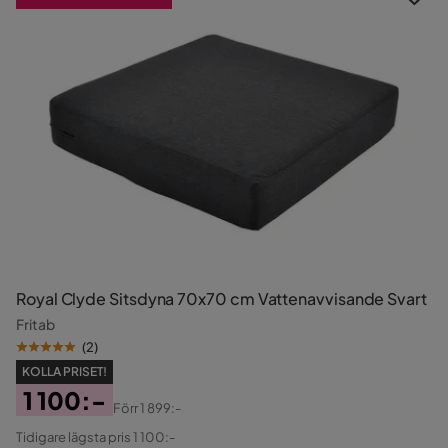
Royal Clyde Sitsdyna 70x70 cm Vattenavvisande Svart
Fritab
(
2
)
KOLLA PRISET!
1 100:-
Förr
1 899:-
Pris
Original
Tidigare lägsta pris 1 100:-