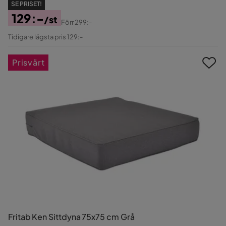
SE PRISET!
129:-
/st
Förr
299:-
Pris
Original
Tidigare lägsta pris 129:-
Pris
Prisvärt
Fritab Ken Sittdyna 75x75 cm Grå