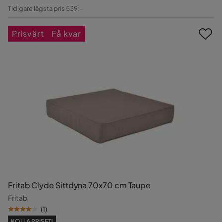
Pris
Original
Tidigare lägsta pris 539:-
Pris
Prisvärt
Få kvar
Fritab Clyde Sittdyna 70x70 cm Taupe
Fritab
(
1
)
KOLLA PRISET!