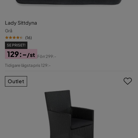
Lady Sittdyna
Grå
(
16
)
SE PRISET!
129:-
/st
Förr
299:-
Pris
Original
Tidigare lägsta pris 129:-
Pris
Outlet