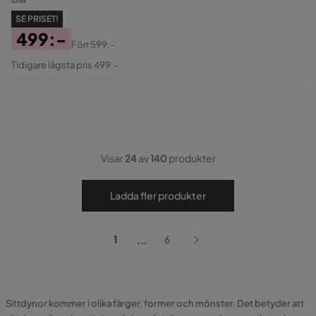
SE PRISET!
499:-
Förr
599:-
Pris
Original
Tidigare lägsta pris 499:-
Pris
Visar
24
av
140
produkter
Ladda fler produkter
...
1
6
Sittdynor kommer i olika färger, former och mönster. Det betyder att