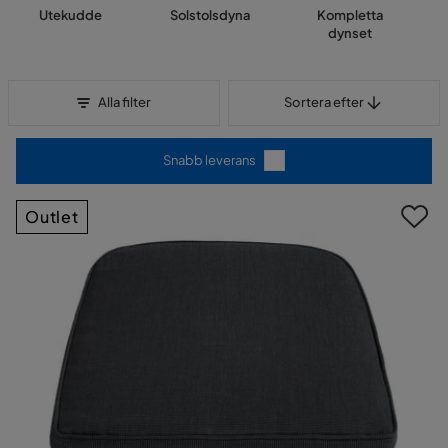
Utekudde
Solstolsdyna
Kompletta
dynset
Sortera efter
Alla filter
Sortera efter
Snabb leverans
Outlet