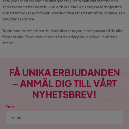
sittdynor är en kreativ inredningsdetalj, som man kan matcha och
anpassa helt efter eget huvud och stil. Men en sittdyna förhöjer inte
enbart intrycket av möbeln, det är också ett sätt att göra upplevelsen
betydligt skönare.
Trademax har ett stort utbud av olika sittdynor som passar till de allra
flesta stolar. Tänk kreativt och sätt den där pricken över i:t på dina
stolar!
FÅ UNIKA ERBJUDANDEN
– ANMÄL DIG TILL VÅRT
NYHETSBREV!
Email