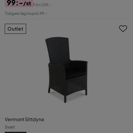
99:-
/st
Förr
259:-
Pris
Original
Tidigare lägsta pris 99:-
Pris
Outlet
Vermont Sittdyna
Svart