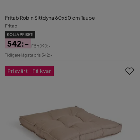
Fritab Robin Sittdyna 60x60 cm Taupe
Fritab
KOLLA PRISET!
542:-
Förr
999:-
Pris
Original
Tidigare lägsta pris 542:-
Pris
Prisvärt
Få kvar