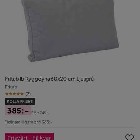
Fritab Ib Ryggdyna 60x20 cm Ljusgrå
Fritab
(
2
)
KOLLA PRISET!
385:-
Förr
749:-
Pris
Original
Tidigare lägsta pris 385:-
Pris
Prisvärt
Få kvar