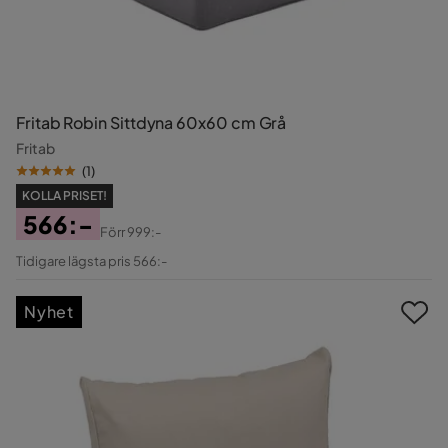
Fritab Robin Sittdyna 60x60 cm Grå
Fritab
(
1
)
KOLLA PRISET!
566:-
Förr
999:-
Pris
Original
Tidigare lägsta pris 566:-
Pris
Nyhet