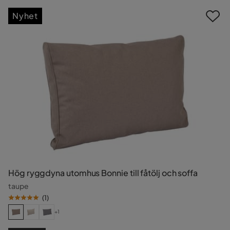
Nyhet
Hög ryggdyna utomhus Bonnie till fåtölj och soffa
taupe
(
1
)
+1