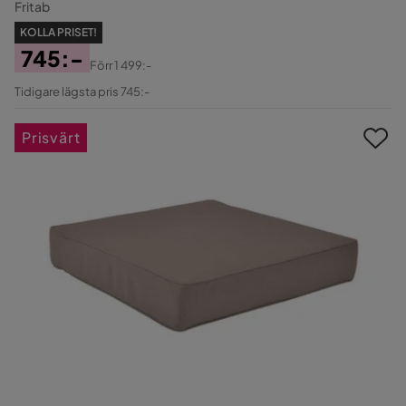
Fritab
KOLLA PRISET!
745:-
Förr
1 499:-
Pris
Original
Tidigare lägsta pris 745:-
Pris
Prisvärt