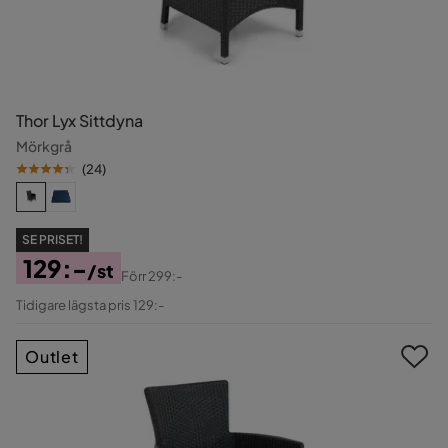
Thor Lyx Sittdyna
Mörkgrå
(
24
)
SE PRISET!
129:-
/st
Förr
299:-
Pris
Original
Tidigare lägsta pris 129:-
Pris
Outlet