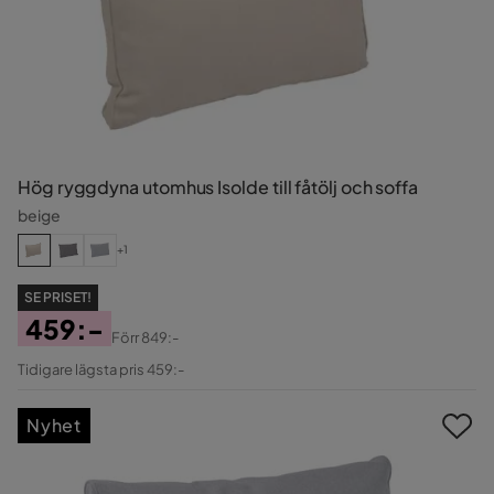
Hög ryggdyna utomhus Isolde till fåtölj och soffa
beige
+1
SE PRISET!
459:-
Förr
849:-
Pris
Original
Tidigare lägsta pris 459:-
Pris
Nyhet