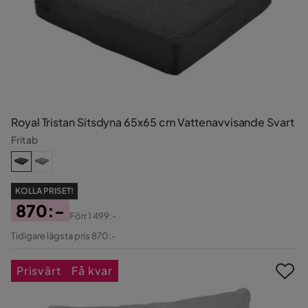
Royal Tristan Sitsdyna 65x65 cm Vattenavvisande Svart
Fritab
KOLLA PRISET!
870:-
Förr
1 499:-
Pris
Original
Tidigare lägsta pris 870:-
Pris
Prisvärt
Få kvar