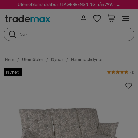
Utemöblerna ska bort! LAGERRENSNING från 799:– →
Hem
Utemöbler
Dynor
Hammockdynor
Nyhet
(
1
)