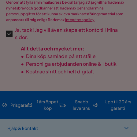
Genom att fylla i min mailadress bekräftar jag att jag vill ha Trademax
nyhetsbrev och godkänner att Trademax behandlar mina
personuppgifter för att kunna skicka marknadsföringsmaterial som
anpassats till mig enligt Trademax
Integritetspolicy
.
Ja, tack! Jag vill även skapa ett konto till Mina
sidor.
Allt detta och mycket mer:
•
Dina köp samlade på ett ställe
•
Personliga erbjudanden online & i butik
•
Kostnadsfritt och helt digitalt
1 års öppet
Snabb
Upp till 20 års
Prisgaranti
köp
leverans
garanti
Hjälp & kontakt