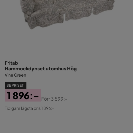
Fritab
Hammockdynset utomhus Hög
Vine Green
SE PRISET!
1 896:-
Förr
3 599:-
Pris
Original
Tidigare lägsta pris 1 896:-
Pris