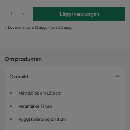
Lägg i varukorgen
Leverans: tors 13 aug. - tors 20 aug.
Om produkten
Översikt
Mått
:
B:168 cm L:56 cm
Varumärke
:
Fritab
Ryggstödets höjd
:
78 cm