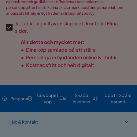
nyhetsbrev och godkänner att Trademax behandlar mina
personuppgifter för att kunna skicka marknadsföringsmaterial som
anpassats till mig enligt Trademax
Integritetspolicy
.
Ja, tack! Jag vill även skapa ett konto till Mina
sidor.
Allt detta och mycket mer:
•
Dina köp samlade på ett ställe
•
Personliga erbjudanden online & i butik
•
Kostnadsfritt och helt digitalt
1 års öppet
Snabb
Upp till 20 års
Prisgaranti
köp
leverans
garanti
Hjälp & kontakt