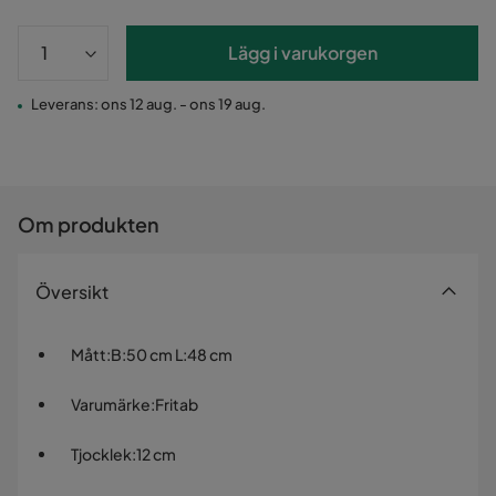
Lägg i varukorgen
Leverans: ons 12 aug. - ons 19 aug.
Om produkten
Översikt
Mått
:
B:50 cm L:48 cm
Varumärke
:
Fritab
Tjocklek
:
12 cm