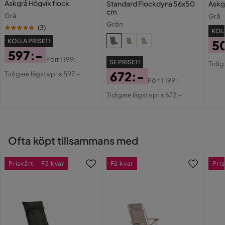
Askgrå Högvik flock
Standard Flockdyna 56x50
Askg
cm
Grå
Grå
Grön
(
3
)
KOLL
KOLLA PRISET!
5
597:-
Pri
Or
Förr
1 199:-
SE PRISET!
Tidig
Pris
Original
Pri
672:-
Tidigare lägsta pris 597:-
Pris
Förr
1 199:-
Pris
Original
Tidigare lägsta pris 672:-
Pris
Ofta köpt tillsammans med
Prisvärt
Få kvar
Få kvar
Pris