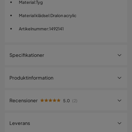
Material
:
Tyg
Material klädsel
:
Dralon acrylic
Artikelnummer
:
1492141
Specifikationer
Artikelnummer:
1492141
Produktinformation
Storlek
Tjocklek
12 cm
Recensioner
5.0
(
2
)
Bredd
50 cm
5.0
5
☆
Längd
48 cm
4
☆
Leverans
3
☆
2
☆