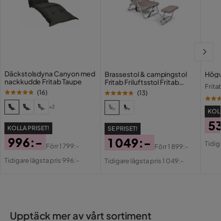
Däckstolsdyna Canyon med
Brassestol & campingstol
Högv
nackkudde Fritab Taupe
Fritab Friluftsstol Fritab
Frita
ROXY original Beige
(
16
)
(
13
)
+2
KOLL
5
KOLLA PRISET!
SE PRISET!
Pri
Or
996:-
1 049:-
Tidig
Förr
1 799:-
Förr
1 899:-
Pri
Pris
Original
Pris
Original
Tidigare lägsta pris 996:-
Tidigare lägsta pris 1 049:-
Pris
Pris
Upptäck mer av vårt sortiment