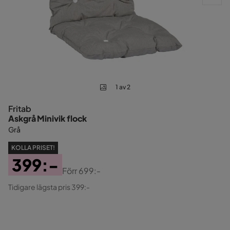
1 av 2
Fritab
Askgrå Minivik flock
Grå
KOLLA PRISET!
399:-
Förr
699:-
Pris
Original
Tidigare lägsta pris 399:-
Pris