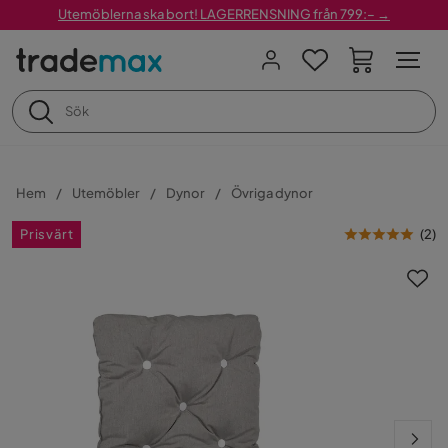
Utemöblerna ska bort! LAGERRENSNING från 799:– →
Hem
Utemöbler
Dynor
Övriga dynor
Prisvärt
(
2
)