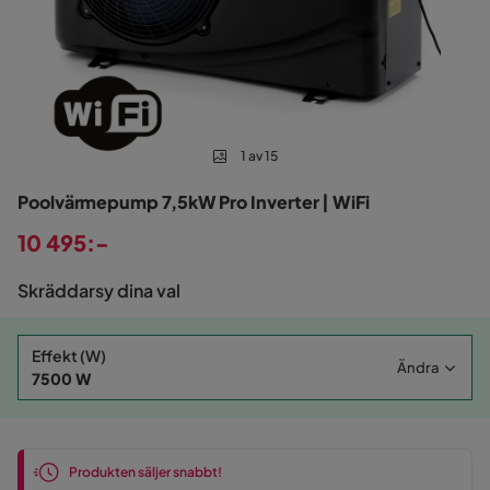
1 av 15
Poolvärmepump 7,5kW Pro Inverter | WiFi
10 495:-
Pris
Skräddarsy dina val
Effekt (W)
Ändra
7500 W
Produkten säljer snabbt!