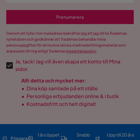
energiåtgången (öka COP och sänka
uppvärmningskostnad) jämfört mot en traditionell
Prenumerera
poolvärmepump med på/av-teknik. Dessutom innebär
invertertekniken ett antal andra fördelar så som ökad
livslängd på värmepumpen och lägre ljudnivå.
Genom att fylla i min mailadress bekräftar jag att jag vill ha Trademax
nyhetsbrev och godkänner att Trademax behandlar mina
Var observant - vissa poolvärmepumpar i andra
personuppgifter för att kunna skicka marknadsföringsmaterial som
varumärken marknadsförs som invertertyp, men använder
anpassats till mig enligt Trademax
Integritetspolicy
.
billigare komponenter som bara justerar kompressorns
Ja, tack! Jag vill även skapa ett konto till Mina
och/eller fläktens varvtal i 2-4 fasta nivåer (dvs ej steglöst)
sidor.
- och i många fall inte fläkten alls. Detta är en enklare
teknik med sämre funktion och prestanda. Om det inte
Allt detta och mycket mer:
framgår tydligt i produktinformationen att det är steglöst
•
Dina köp samlade på ett ställe
styrd både kompressor och fläkt - så är det vanligtvis inte
•
Personliga erbjudanden online & i butik
heller det.
•
Kostnadsfritt och helt digitalt
WiFi-stöd med mobilapp
Denna poolvärmepump har
WiFi-stöd med mobilapp
. Det
gör att poolvärmepumpen kan styras direkt från mobilen,
1 års öppet
Snabb
Upp till 20 års
Prisgaranti
oavsett vart du befinner dig. Poolvärmepumpen ansluts till