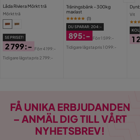
Låda Riviera Mörkt trä
med säkerheten.
Träningsbänk - 300kg
Dynb
maxlast
Mörkt trä
Vit
(
1
)
DU SPARAR:
204:-
KOLL
895:-
1 
SE PRISET!
Förr
1 599:-
Rabatterat
Original
2 799:-
Pri
Tidigare lägsta pris 1 099:-
Förr
4 199:-
Pris
Pris
Pris
Original
Tidigare lägsta pris 2 799:-
Pris
FÅ UNIKA ERBJUDANDEN
– ANMÄL DIG TILL VÅRT
NYHETSBREV!