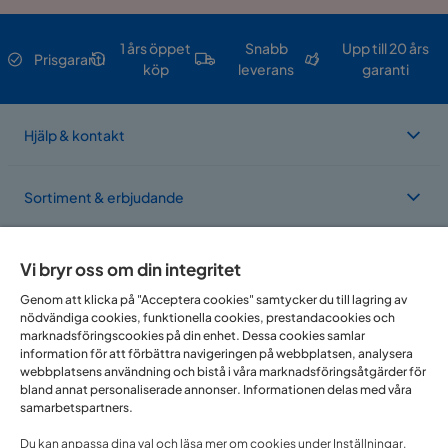
1 års öppet
Snabb
Upp till 20 års
Prisgaranti
köp
leverans
garanti
Hjälp & kontakt
Sortiment & erbjudande
Om Trademax
Vi bryr oss om din integritet
Genom att klicka på "Acceptera cookies" samtycker du till lagring av
nödvändiga cookies, funktionella cookies, prestandacookies och
Vi finns i flera länder
marknadsföringscookies på din enhet. Dessa cookies samlar
information för att förbättra navigeringen på webbplatsen, analysera
webbplatsens användning och bistå i våra marknadsföringsåtgärder för
bland annat personaliserade annonser. Informationen delas med våra
samarbetspartners.
Du kan anpassa dina val och läsa mer om cookies under Inställningar.