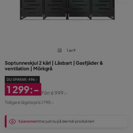
1 av 9
Soptunneskjul 2 kärl | Låsbart | Gasfjäder &
ventilation | Mörkgrå
DU SPARAR:
496:-
1 299:-
Förr
6 999:-
Rabatterat
Original
Tidigare lägsta pris 1 795:-
Pris
Pris
5 personer
tittar just nu på den här produkten!