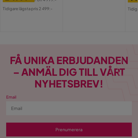
Pris
Pris
Original
Pri
Or
Tidigare lägsta pris 2 499:-
Tidig
Pris
Pri
FÅ UNIKA ERBJUDANDEN
– ANMÄL DIG TILL VÅRT
NYHETSBREV!
Email
Prenumerera