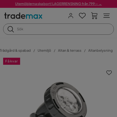
Utemöblerna ska bort! LAGERRENSNING från 799:– →
Trädgård & spabad
Utemiljö
Altan & terrass
Altanbelysning
Få kvar