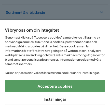
Sortiment & erbjudande
Om Trademax
Vi bryr oss om din integritet
Genom att klicka på "Acceptera cookies" samtycker du till lagring av
nödvändiga cookies, funktionella cookies, prestandacookies och
Vi finns i flera länder
marknadsföringscookies på din enhet. Dessa cookies samlar
information för att förbättra navigeringen på webbplatsen, analysera
webbplatsens användning och bistå i våra marknadsföringsåtgärder för
bland annat personaliserade annonser. Informationen delas med våra
samarbetspartners.
Du kan anpassa dina val och läsa mer om cookies under Inställningar.
Acceptera cookies
Följ oss på:
Inställningar
Copyright © 2025 Home Furnishing Nordic AB