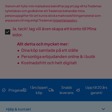
Genom att fylla i min mailadress bekräftar jag att jag vill ha Trademax
nyhetsbrev och godkänner att Trademax behandlar mina
personuppgifter för att kunna skicka marknadsföringsmaterial som
anpassats till mig enligt Trademax
Integritetspolicy
.
Ja, tack! Jag vill även skapa ett konto till Mina
sidor.
Allt detta och mycket mer:
•
Dina köp samlade på ett ställe
•
Personliga erbjudanden online & i butik
•
Kostnadsfritt och helt digitalt
1 års öppet
Snabb
Upp till 20 års
Prisgaranti
köp
leverans
garanti
Hjälp & kontakt