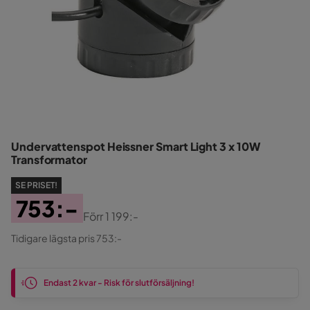
Undervattenspot Heissner Smart Light 3 x 10W
Transformator
SE PRISET!
753:-
Förr
1 199:-
Pris
Original
Tidigare lägsta pris 753:-
Pris
Endast 2 kvar - Risk för slutförsäljning!