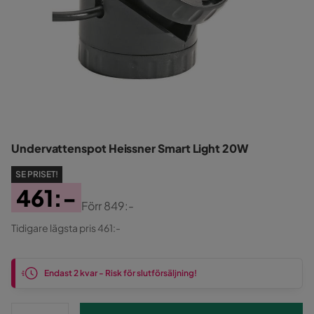
Undervattenspot Heissner Smart Light 20W
SE PRISET!
461:-
Förr
849:-
Pris
Original
Tidigare lägsta pris 461:-
Pris
Endast 2 kvar - Risk för slutförsäljning!