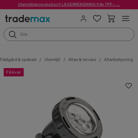
Utemöblerna ska bort! LAGERRENSNING från 799:– →
Trädgård & spabad
Utemiljö
Altan & terrass
Altanbelysning
Få kvar