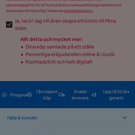
personuppgifter för att kunna skicka marknadsföringsmaterial som
anpassats till mig enligt Trademax
Integritetspolicy
.
Ja, tack! Jag vill även skapa ett konto till Mina
sidor.
Allt detta och mycket mer:
•
Dina köp samlade på ett ställe
•
Personliga erbjudanden online & i butik
•
Kostnadsfritt och helt digitalt
1 års öppet
Snabb
Upp till 20 års
Prisgaranti
köp
leverans
garanti
Hjälp & kontakt