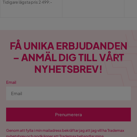
Pri
Tidigare lägsta pris 2 499:-
Pris
FÅ UNIKA ERBJUDANDEN
– ANMÄL DIG TILL VÅRT
NYHETSBREV!
Email
Prenumerera
Genom att fylla i min mailadress bekräftar jag att jag vill ha Trademax
nyhetsbrev och godkänner att Trademax behandlar mina