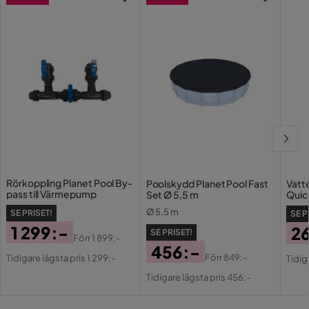
Rörkoppling Planet Pool By-
Poolskydd Planet Pool Fast
Vatt
pass till Värmepump
Set Ø 5,5 m
Quic
table
Ø 5,5 m
SE PRISET!
SE P
1 299:-
2
SE PRISET!
Förr
1 899:-
Pris
Original
456:-
Pri
Or
Förr
849:-
Tidigare lägsta pris 1 299:-
Tidig
Pris
Pris
Original
Pri
Tidigare lägsta pris 456:-
Pris