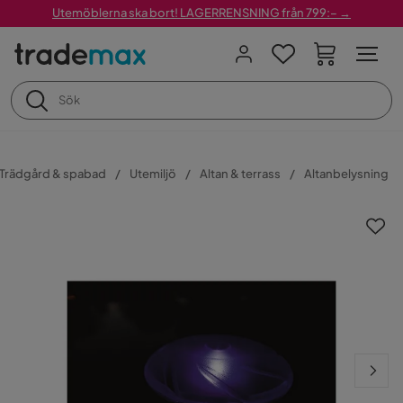
Utemöblerna ska bort! LAGERRENSNING från 799:– →
Trädgård & spabad
Utemiljö
Altan & terrass
Altanbelysning