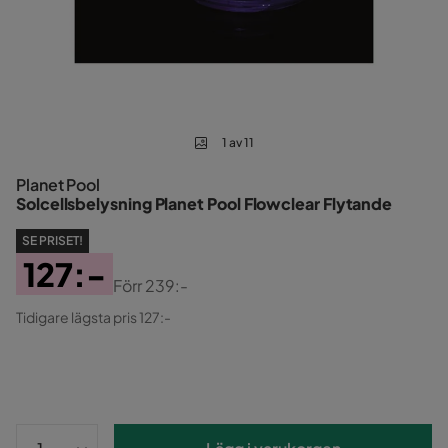
1 av 11
Planet Pool
Solcellsbelysning Planet Pool Flowclear Flytande
SE PRISET!
127:-
Förr
239:-
Pris
Original
Tidigare lägsta pris 127:-
Pris