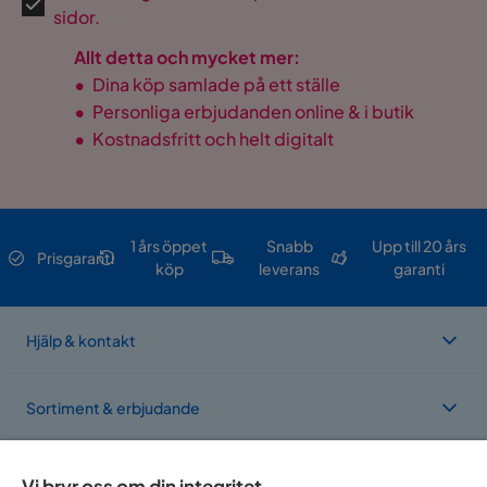
sidor.
Allt detta och mycket mer:
•
Dina köp samlade på ett ställe
•
Personliga erbjudanden online & i butik
•
Kostnadsfritt och helt digitalt
1 års öppet
Snabb
Upp till 20 års
Prisgaranti
köp
leverans
garanti
Hjälp & kontakt
Sortiment & erbjudande
Om Trademax
Vi bryr oss om din integritet