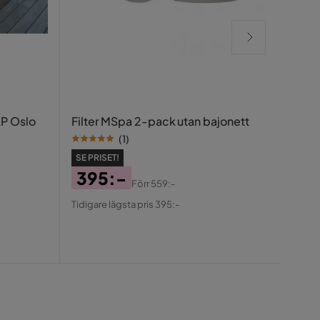
Vatt
P Oslo
Filter MSpa 2-pack utan bajonett
Klor
(
1
)
SE PR
SE PRISET!
12
395:-
Förr
559:-
Pris
Ori
Pris
Original
Tidigar
Tidigare lägsta pris 395:-
Pris
Pris