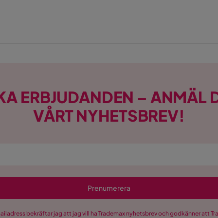
KA ERBJUDANDEN – ANMÄL D
VÅRT NYHETSBREV!
Prenumerera
mailadress bekräftar jag att jag vill ha Trademax nyhetsbrev och godkänner att 