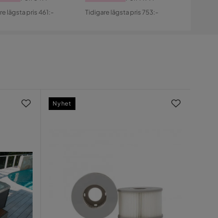
s
ginal
Pris
Original
re lägsta pris 461:-
Tidigare lägsta pris 753:-
s
Pris
Nyhet
Nyhe