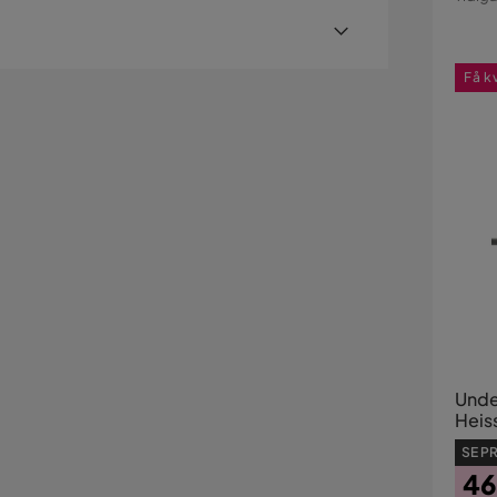
Pri
er med hemleverans. Undantag är mindre varor
Få k
ostnad kan tillkomma baserat på produkternas
sställe.
illäggstjänster som exempelvis kvällsleverans och
er visas, kan vi tyvärr inte erbjuda dessa för ditt
Unde
Heis
20W
SE PR
46