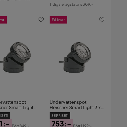
Pris
Original
s
Tidigare lägsta pris 309:-
Pris
var
Få kvar
rvattenspot
Undervattenspot
sner Smart Light
Heissner Smart Light 3 x
10W Transformator
ISET!
SE PRISET!
1:-
753:-
Förr
849:-
Förr
1 199:-