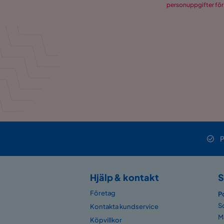
personuppgifter för
P
Hjälp & kontakt
S
Företag
P
S
Kontakta kundservice
M
Köpvillkor