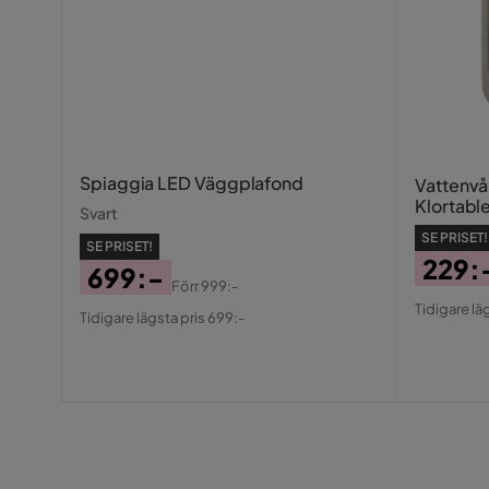
Spiaggia LED Väggplafond
Vattenvå
Klortabl
Svart
SE PRISET!
SE PRISET!
229:
699:-
Förr
999:-
Pris
Origin
Pris
Original
Tidigare lä
Tidigare lägsta pris 699:-
Pris
Pris