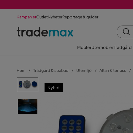
Kampanjer
Outlet
Nyheter
Reportage & guider
Möbler
Utemöbler
Trädgård
Hem
Trädgård & spabad
Utemiljö
Altan & terrass
Nyhet