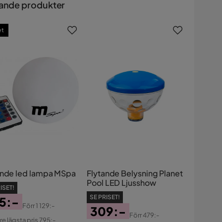
ande produkter
et
ande led lampa MSpa
Flytande Belysning Planet
Pool LED Ljusshow
ISET!
SE PRISET!
5:-
Förr
1 129:-
309:-
s
ginal
Förr
479:-
re lägsta pris 795:-