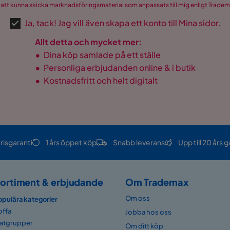
 att kunna skicka marknadsföringsmaterial som anpassats till mig enligt Trade
Ja, tack! Jag vill även skapa ett konto till Mina sidor.
Allt detta och mycket mer:
•
Dina köp samlade på ett ställe
•
Personliga erbjudanden online & i butik
•
Kostnadsfritt och helt digitalt
risgaranti
1 års öppet köp
Snabb leverans
Upp till 20 års g
ortiment & erbjudande
Om Trademax
Om oss
opulära kategorier
offa
Jobba hos oss
atgrupper
Om ditt köp