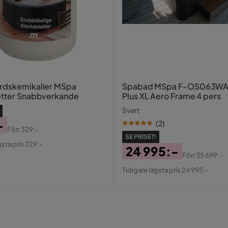
rdskemikalier MSpa
Spabad MSpa F-OS063WA
etter Snabbverkande
Plus XL Aero Frame 4 pers
Svart
-
(
2
)
Förr
329:-
al
SE PRISET!
gsta pris 229:-
24 995:-
Förr
35 699:-
Pris
Original
Tidigare lägsta pris 24 995:-
Pris