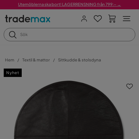
Utemöblerna ska bort! LAGERRENSNING från 799:– →
Hem
Textil & mattor
Sittkudde & stolsdyna
Nyhet