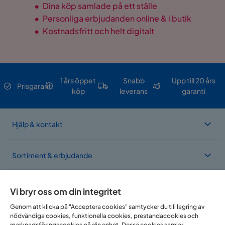
•
Dina köp samlade på ett ställe
•
Personliga erbjudanden online & i butik
•
Kostnadsfritt och helt digitalt
1 års öppet
Snabb
Upp till 20 års
Prisgaranti
köp
leverans
garanti
Hjälp & kontakt
Sortiment & erbjudande
Om Trademax
Vi bryr oss om din integritet
Genom att klicka på "Acceptera cookies" samtycker du till lagring av
nödvändiga cookies, funktionella cookies, prestandacookies och
Vi finns i flera länder
marknadsföringscookies på din enhet. Dessa cookies samlar