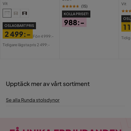
lådor och fack 120 cm
Holl
Vit
Vit
USB-
(
15
)
KOLLA PRISET!
OSL
988:-
1 
OSLAGBART PRIS
Pris
2 499:-
Pri
Or
Förr
4 999:-
Tidig
Pris
Original
Pri
Tidigare lägsta pris 2 499:-
Pris
Upptäck mer av vårt sortiment
Se alla Runda stolsdynor