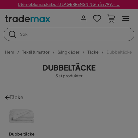
Utemöblerna ska bort! LAGERRENSNING från 799:– →
Hem
Textil & mattor
Sängkläder
Täcke
Dubbeltäcke
DUBBELTÄCKE
3 st produkter
Täcke
Dubbeltäcke