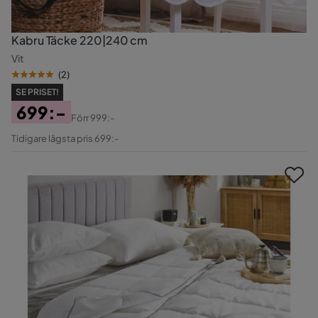
Kabru Täcke 220|240 cm
Vit
(
2
)
SE PRISET!
699:-
Förr
999:-
Pris
Original
Tidigare lägsta pris 699:-
Pris