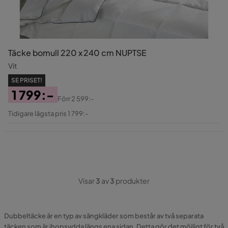
Täcke bomull 220 x 240 cm NUPTSE
Vit
SE PRISET!
1 799:-
Förr
2 599:-
Pris
Original
Tidigare lägsta pris 1 799:-
Pris
Visar
3
av
3
produkter
Dubbeltäcke är en typ av sängkläder som består av två separata
täcken som är ihopsydda längs ena sidan. Detta gör det möjligt för två