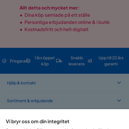
Allt detta och mycket mer:
•
Dina köp samlade på ett ställe
•
Personliga erbjudanden online & i butik
•
Kostnadsfritt och helt digitalt
1 års öppet
Snabb
Upp till 20 års
Prisgaranti
köp
leverans
garanti
Hjälp & kontakt
Sortiment & erbjudande
Om Trademax
Vi bryr oss om din integritet