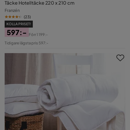
Täcke Hotelltäcke 220 x 210 cm
Franzén
(
23
)
KOLLA PRISET!
597:-
Förr
1 199:-
Pris
Original
Tidigare lägsta pris 597:-
Pris