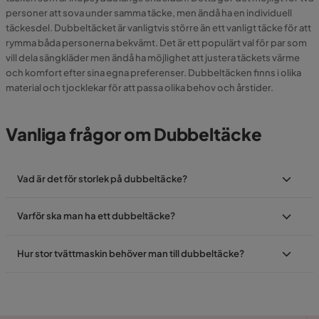
personer att sova under samma täcke, men ändå ha en individuell
täckesdel. Dubbeltäcket är vanligtvis större än ett vanligt täcke för att
rymma båda personerna bekvämt. Det är ett populärt val för par som
vill dela sängkläder men ändå ha möjlighet att justera täckets värme
och komfort efter sina egna preferenser. Dubbeltäcken finns i olika
material och tjocklekar för att passa olika behov och årstider.
Vanliga frågor om Dubbeltäcke
Vad är det för storlek på dubbeltäcke?
Varför ska man ha ett dubbeltäcke?
Hur stor tvättmaskin behöver man till dubbeltäcke?