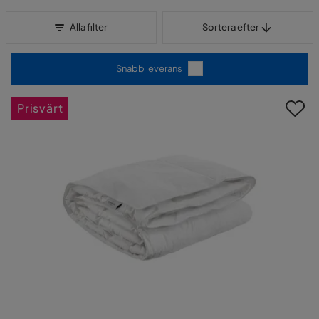
Sortera efter
Alla filter
Sortera efter
Snabb leverans
Prisvärt