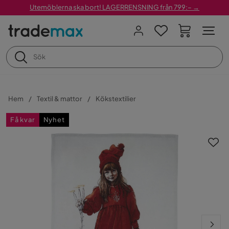
Utemöblerna ska bort! LAGERRENSNING från 799:– →
Hem
Textil & mattor
Kökstextilier
Få kvar
Nyhet