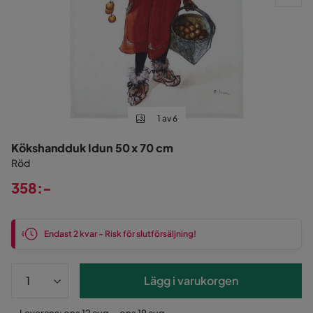
1 av 6
Kökshandduk Idun 50 x 70 cm
Röd
358:-
Pris
Endast 2 kvar - Risk för slutförsäljning!
Lägg i varukorgen