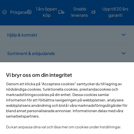
1 års öppet
Snabb
Upp till 20 års
Prisgaranti
köp
leverans
garanti
Hjälp & kontakt
Sortiment & erbjudande
Om Trademax
Vi bryr oss om din integritet
Genom att klicka på "Acceptera cookies" samtycker du till lagring av
nödvändiga cookies, funktionella cookies, prestandacookies och
Vi finns i flera länder
marknadsföringscookies på din enhet. Dessa cookies samlar
information för att förbättra navigeringen på webbplatsen, analysera
webbplatsens användning och bistå i våra marknadsföringsåtgärder för
bland annat personaliserade annonser. Informationen delas med våra
samarbetspartners.
Du kan anpassa dina val och läsa mer om cookies under Inställningar.