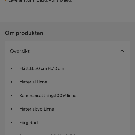
Leverans: ons 12 aug. - ons 19 aug.
Om produkten
Översikt
Mått
:
B:50 cm H:70 cm
Material
:
Linne
Sammansättning
:
100% linne
Materialtyp
:
Linne
Färg
:
Röd