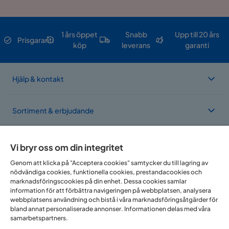
1 års öppet
Snabb
Upp till 20 års
Prisgaranti
köp
leverans
garanti
Hjälp & kontakt
Sortiment & erbjudande
Om Trademax
Vi bryr oss om din integritet
Genom att klicka på "Acceptera cookies" samtycker du till lagring av
nödvändiga cookies, funktionella cookies, prestandacookies och
Vi finns i flera länder
marknadsföringscookies på din enhet. Dessa cookies samlar
information för att förbättra navigeringen på webbplatsen, analysera
webbplatsens användning och bistå i våra marknadsföringsåtgärder för
bland annat personaliserade annonser. Informationen delas med våra
samarbetspartners.