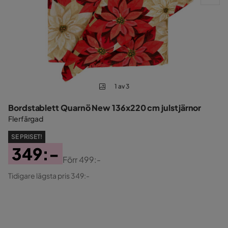
1 av 3
Bordstablett Quarnö New 136x220 cm julstjärnor
Flerfärgad
SE PRISET!
349:-
Förr
499:-
Pris
Original
Tidigare lägsta pris 349:-
Pris