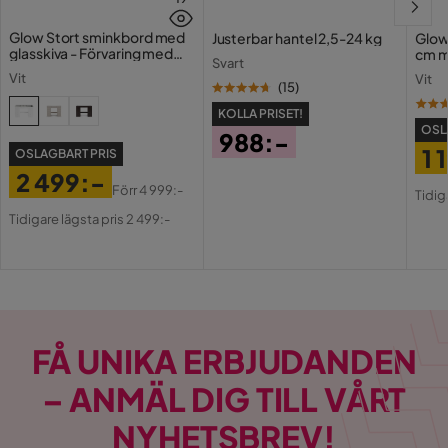
Glow Stort sminkbord med
Justerbar hantel 2,5-24 kg
Glow
glasskiva - Förvaring med
cm m
Svart
lådor och fack 120 cm
Holl
Vit
Vit
USB-
(
15
)
KOLLA PRISET!
OSL
988:-
1 
OSLAGBART PRIS
Pris
2 499:-
Pri
Or
Förr
4 999:-
Tidig
Pris
Original
Pri
Tidigare lägsta pris 2 499:-
Pris
FÅ UNIKA ERBJUDANDEN
– ANMÄL DIG TILL VÅRT
NYHETSBREV!