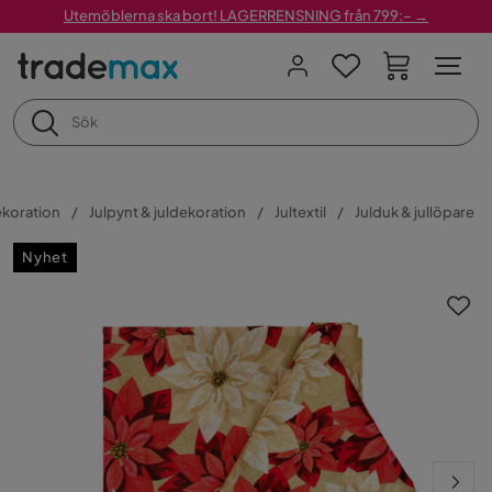
Utemöblerna ska bort! LAGERRENSNING från 799:– →
ekoration
Julpynt & juldekoration
Jultextil
Julduk & jullöpare
Nyhet