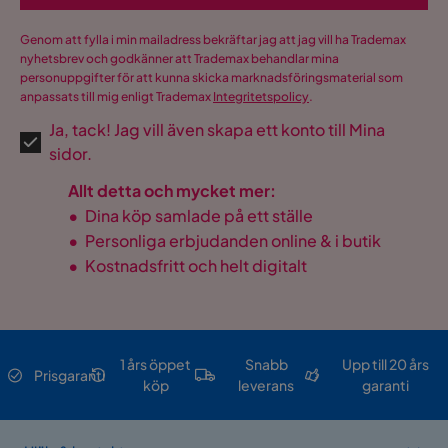
Genom att fylla i min mailadress bekräftar jag att jag vill ha Trademax
nyhetsbrev och godkänner att Trademax behandlar mina
personuppgifter för att kunna skicka marknadsföringsmaterial som
anpassats till mig enligt Trademax
Integritetspolicy
.
Ja, tack! Jag vill även skapa ett konto till Mina
sidor.
Allt detta och mycket mer:
•
Dina köp samlade på ett ställe
•
Personliga erbjudanden online & i butik
•
Kostnadsfritt och helt digitalt
1 års öppet
Snabb
Upp till 20 års
Prisgaranti
köp
leverans
garanti