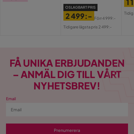
1 
Pris
OSLAGBART PRIS
Pri
Or
Tidig
2 499:-
Pri
Förr
4 999:-
Pris
Original
Tidigare lägsta pris 2 499:-
Pris
FÅ UNIKA ERBJUDANDEN
– ANMÄL DIG TILL VÅRT
NYHETSBREV!
Email
Prenumerera