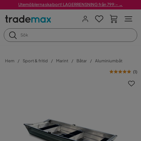
Utemöblerna ska bort! LAGERRENSNING från 799:– →
Hem
Sport & fritid
Marint
Båtar
Aluminiumbåt
(
1
)