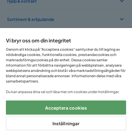
Hjälp & kontakt
Sortiment & erbjudande
Om Trademax
Vi bryr oss om din integritet
Genom att klicka på "Acceptera cookies" samtycker du till lagring av
nödvändiga cookies, funktionella cookies, prestandacookies och
Vi finns i flera länder
marknadsföringscookies på din enhet. Dessa cookies samlar
information för att förbättra navigeringen på webbplatsen, analysera
webbplatsens användning och bistå i våra marknadsföringsåtgärder för
bland annat personaliserade annonser. Informationen delas med våra
samarbetspartners.
Du kan anpassa dina val och läsa mer om cookies under Inställningar.
Acceptera cookies
Följ oss på:
Inställningar