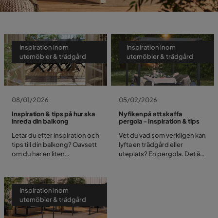
Inspiration inom
Inspiration inom
utemöbler & trädgård
utemöbler & trädgård
08/01/2026
05/02/2026
Inspiration & tips på hur ska
Nyfiken på att skaffa
inreda din balkong
pergola - Inspiration & tips
Letar du efter inspiration och
Vet du vad som verkligen kan
tips till din balkong? Oavsett
lyfta en trädgård eller
om du har en liten
uteplats? En pergola. Det är
citybalkong eller en större
något med hur den ramar in
yta att inreda, finns det
ytan, ger lite skön skugga
massor av smarta sätt att
och samtidigt blir något fint
Inspiration inom
göra den både mysig & fin.
att titta på. Det behöver inte
utemöbler & trädgård
Här får du praktiska tips och
vara komplicerat heller.
massor av balkong inspo –
Kanske vill du ha en enkel,