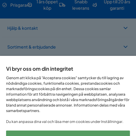
1 års öppet
Snabb
Upp till 20 års
Prisgaranti
köp
leverans
garanti
Hjälp & kontakt
Sortiment & erbjudande
Om Trademax
Vi bryr oss om din integritet
Genom att klicka på "Acceptera cookies" samtycker du till lagring av
nödvändiga cookies, funktionella cookies, prestandacookies och
Vi finns i flera länder
marknadsföringscookies på din enhet. Dessa cookies samlar
information för att förbättra navigeringen på webbplatsen, analysera
webbplatsens användning och bistå i våra marknadsföringsåtgärder för
bland annat personaliserade annonser. Informationen delas med våra
samarbetspartners.
Du kan anpassa dina val och läsa mer om cookies under Inställningar.