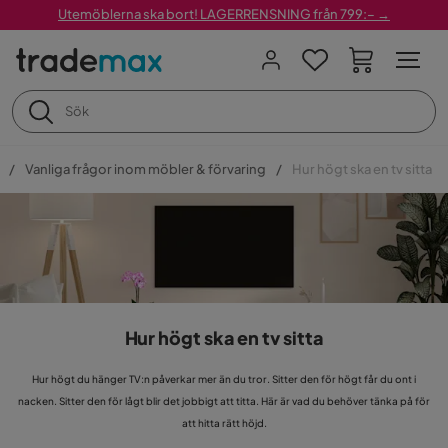
Utemöblerna ska bort! LAGERRENSNING från 799:– →
Vanliga frågor inom möbler & förvaring
Hur högt ska en tv sitta
Hur högt ska en tv sitta
Hur högt du hänger TV:n påverkar mer än du tror. Sitter den för högt får du ont i
nacken. Sitter den för lågt blir det jobbigt att titta. Här är vad du behöver tänka på för
att hitta rätt höjd.