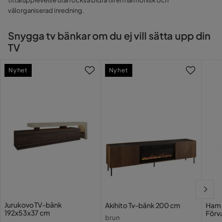
tittarupplevelse utan också bidra till en harmonisk och
välorganiserad inredning.
Snygga tv bänkar om du ej vill sätta upp din
TV
Nyhet
Nyhet
Jurukovo TV-bänk
Akihito Tv-bänk 200 cm
Hamm
192x53x37 cm
Förv
brun