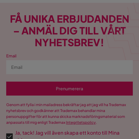
sitthöjden. Häng med oss
design och praktiska
när vi tipsar om hur du ska
aspekter. I detta reportage
välja rätt!
FÅ UNIKA ERBJUDANDEN
ger vi dig tips och inspiration
för att hitta den perfekta
– ANMÄL DIG TILL VÅRT
lampan för ditt vardagsrum.
NYHETSBREV!
Email
Prenumerera
Genom att fylla i min mailadress bekräftar jag att jag vill ha Trademax
nyhetsbrev och godkänner att Trademax behandlar mina
personuppgifter för att kunna skicka marknadsföringsmaterial som
anpassats till mig enligt Trademax
Integritetspolicy
.
Ja, tack! Jag vill även skapa ett konto till Mina