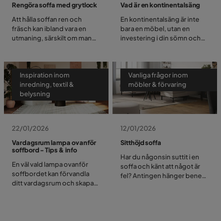
Rengöra soffa med grytlock
Vad är en kontinentalsäng
Att hålla soffan ren och
En kontinentalsäng är inte
fräsch kan ibland vara en
bara en möbel, utan en
utmaning, särskilt om man
investering i din sömn och
har husdjur eller småbarn.
välbefinnande. Denna typ av
Men visste du att ett enkelt
säng är känd för sin komfort
grytlock kan vara ett effektivt
och lyxiga känsla, och är ofta
Inspiration inom
Vanliga frågor inom
verktyg för att rengöra din
det självklara valet på många
inredning, textil &
möbler & förvaring
soffa? Här får du en steg-
hotell runt om i världen. I
belysning
för-steg-guide om hur du
detta reportage går vi
kan använda ett grytlock för
igenom vad en
att hålla din soffa i toppskick.
kontinentalsäng är, hur den
är uppbyggd och vilka
22/01/2026
12/01/2026
fördelar den erbjuder.
Vardagsrum lampa ovanför
Sitthöjd soffa
soffbord - Tips & info
Har du någonsin suttit i en
En väl vald lampa ovanför
soffa och känt att något är
soffbordet kan förvandla
fel? Antingen hänger benen i
ditt vardagsrum och skapa
luften som på ett barn, eller
både funktionell och
så känns det som att du
stämningsfull belysning. Att
måste klättra upp. Det
välja rätt lampa är viktigt för
handlar oftast om
att få rätt balans mellan ljus,