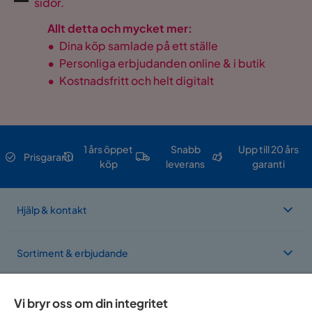
sidor.
Allt detta och mycket mer:
•
Dina köp samlade på ett ställe
•
Personliga erbjudanden online & i butik
•
Kostnadsfritt och helt digitalt
1 års öppet
Snabb
Upp till 20 års
Prisgaranti
köp
leverans
garanti
Hjälp & kontakt
Sortiment & erbjudande
Om Trademax
Vi bryr oss om din integritet