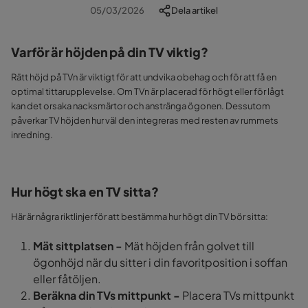
05/03/2026
Dela artikel
Varför är höjden på din TV
viktig?
Rätt höjd på TVn
är viktigt för att undvika obehag och för att få en
optimal tittarupplevelse. Om TVn
är placerad för högt eller för lågt
kan det orsaka nacksmärtor och anstränga ögonen. Dessutom
påverkar TV
höjden hur väl den integreras med resten av rummets
inredning.
Hur högt ska en TV sitta?
Här är några riktlinjer för att bestämma hur högt din TV bör sitta:
Mät sittplatsen -
Mät höjden från golvet till
ögonhöjd när du sitter i din favoritposition i soffan
eller fåtöljen.
Beräkna din TVs
mittpunkt -
Placera TVs
mittpunkt