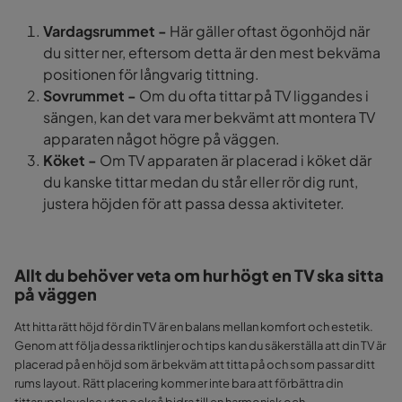
Vardagsrummet -
Här gäller oftast ögonhöjd när
du sitter ner, eftersom detta är den mest bekväma
positionen för långvarig tittning.
Sovrummet -
Om du ofta tittar på TV liggandes i
sängen, kan det vara mer bekvämt att montera TV
apparaten
något högre på väggen.
Köket -
Om TV apparaten
är placerad i köket där
du kanske tittar medan du står eller rör dig runt,
justera höjden för att passa dessa aktiviteter.
Allt du behöver veta om hur högt en TV ska sitta
på väggen
Att hitta rätt höjd för din TV är en balans mellan komfort och estetik.
Genom att följa dessa riktlinjer och tips kan du säkerställa att din TV är
placerad på en höjd som är bekväm att titta på och som passar ditt
rums layout. Rätt placering kommer inte bara att förbättra din