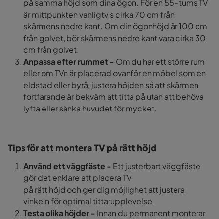
på samma höjd som dina ögon. För en 55-tums TV
är mittpunkten vanligtvis cirka 70 cm från
skärmens nedre kant. Om din ögonhöjd är 100 cm
från golvet, bör skärmens nedre kant vara cirka 30
cm från golvet.
Anpassa efter rummet -
Om du har ett större rum
eller om TVn
är placerad ovanför en möbel som en
eldstad eller byrå, justera höjden så att skärmen
fortfarande är bekväm att titta på utan att behöva
lyfta eller sänka huvudet för mycket.
Tips för att montera TV
på rätt höjd
Använd ett väggfäste -
Ett justerbart väggfäste
gör det enklare att placera TV
på rätt höjd och ger dig möjlighet att justera
vinkeln för optimal tittarupplevelse.
Testa olika höjder -
Innan du permanent monterar