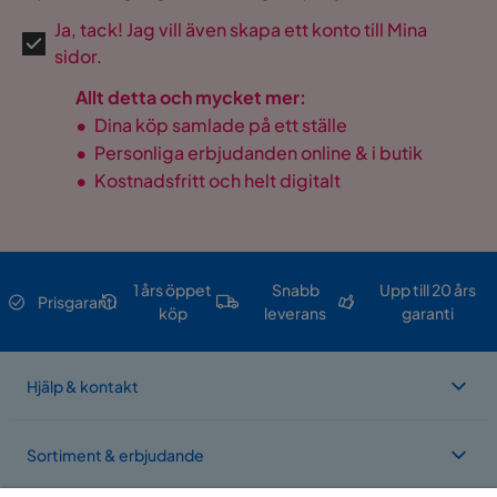
Ja, tack! Jag vill även skapa ett konto till Mina
sidor.
Allt detta och mycket mer:
•
Dina köp samlade på ett ställe
•
Personliga erbjudanden online & i butik
•
Kostnadsfritt och helt digitalt
1 års öppet
Snabb
Upp till 20 års
Prisgaranti
köp
leverans
garanti
Hjälp & kontakt
Sortiment & erbjudande