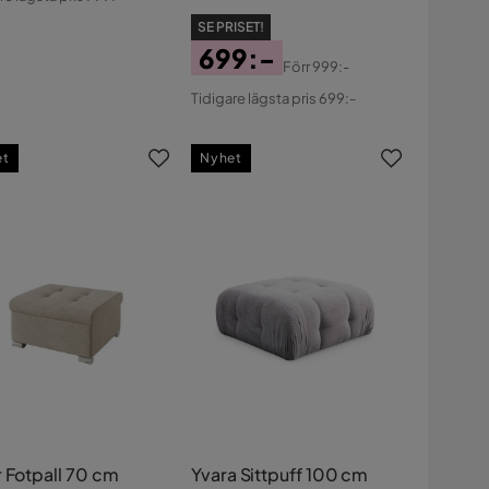
s
SE PRISET!
699:-
Förr
999:-
Pris
Original
Tidigare lägsta pris 699:-
Pris
et
Nyhet
r Fotpall 70 cm
Yvara Sittpuff 100 cm