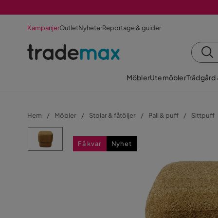
Kampanjer
Outlet
Nyheter
Reportage & guider
Möbler
Utemöbler
Trädgård
Hem
Möbler
Stolar & fåtöljer
Pall & puff
Sittpuff
Få kvar
Nyhet