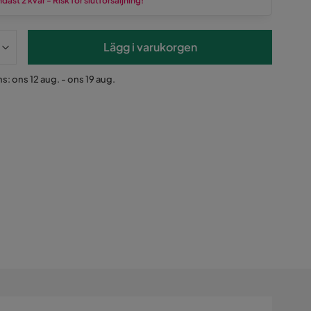
dast 2 kvar - Risk för slutförsäljning!
Lägg i varukorgen
s: ons 12 aug. - ons 19 aug.