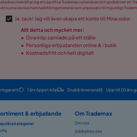
mailadress bekräftar jag att jag vill ha Trademax nyhetsbrev och godkänner att 
 att kunna skicka marknadsföringsmaterial som anpassats till mig enligt Trade
Ja, tack! Jag vill även skapa ett konto till Mina sidor.
Allt detta och mycket mer:
•
Dina köp samlade på ett ställe
•
Personliga erbjudanden online & i butik
•
Kostnadsfritt och helt digitalt
risgaranti
1 års öppet köp
Snabb leverans
Upp till 20 års g
ortiment & erbjudande
Om Trademax
Om oss
opulära kategorier
offa
Jobba hos oss