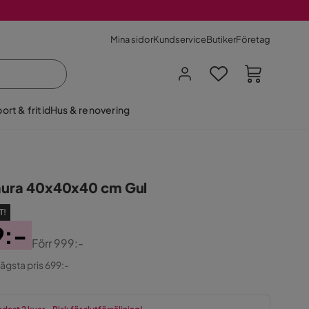
Mina sidor
Kundservice
Butiker
Företag
ort & fritid
Hus & renovering
Laura 40x40x40 cm Gul
T!
9:-
Förr
999:-
ginal
lägsta pris 699:-