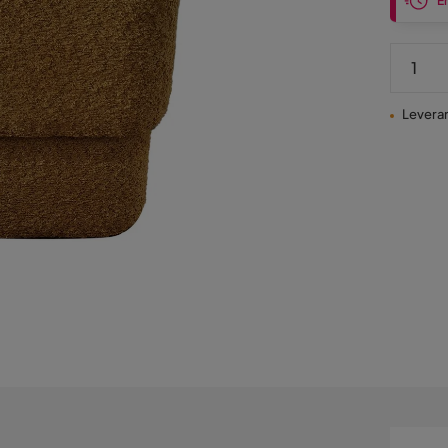
En
Leveran