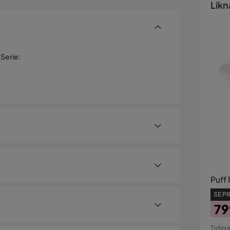
Likn
Serie
:
Puff 
SE PR
79
Pri
Ori
Tidiga