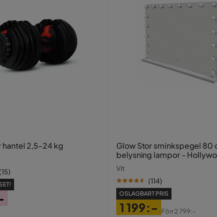
r hantel 2,5-24 kg
Glow Stor sminkspegel 80
belysning lampor - Hollyw
spegel med USB-charging
Vit
(
15
)
(
114
)
SET!
OSLAGBART PRIS
-
1 199:-
Förr
2 799:-