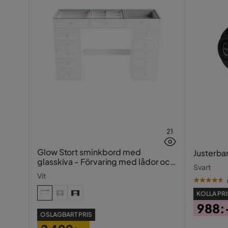
21
Glow Stort sminkbord med
Justerba
glasskiva - Förvaring med lådor och
Svart
fack 120 cm
Vit
KOLLA PRI
988:
OSLAGBART PRIS
Pris