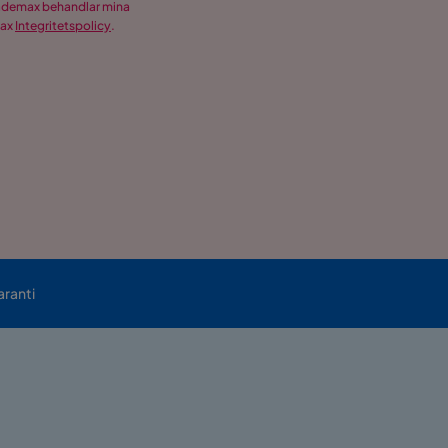
Trademax behandlar mina
max
Integritetspolicy
.
aranti