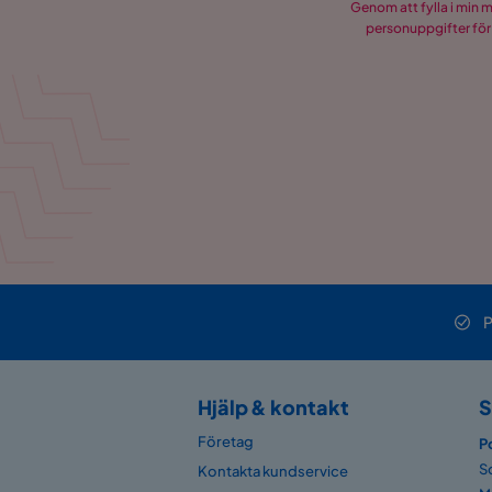
Genom att fylla i min 
personuppgifter för
P
Hjälp & kontakt
S
Företag
P
S
Kontakta kundservice