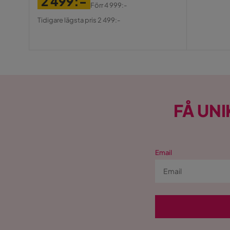
2 499:-
Förr
4 999:-
Pris
Original
Tidigare lägsta pris 2 499:-
Pris
FÅ UNI
Email