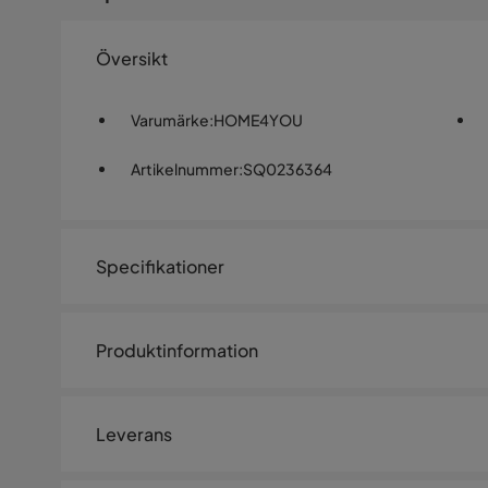
Översikt
Varumärke
:
HOME4YOU
Artikelnummer
:
SQ0236364
Specifikationer
Artikelnummer:
SQ0236364
Produktinformation
Övrigt
Serie
Leverans