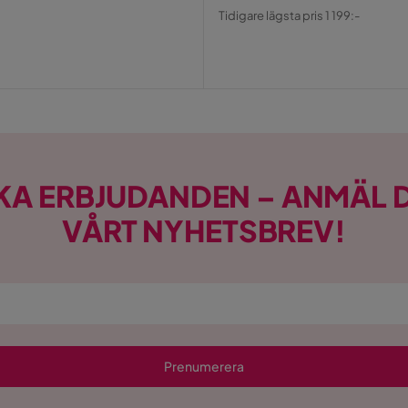
Pris
Original
Tidigare lägsta pris 1 199:-
Pris
KA ERBJUDANDEN – ANMÄL D
VÅRT NYHETSBREV!
Prenumerera