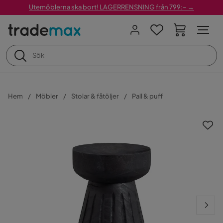
Utemöblerna ska bort! LAGERRENSNING från 799:– →
Hem
Möbler
Stolar & fåtöljer
Pall & puff