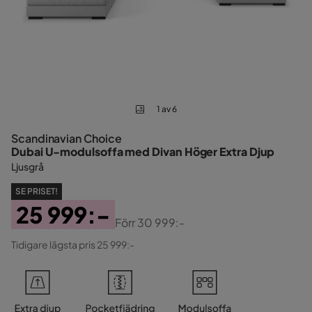
1 av 6
Scandinavian Choice
Dubai U-modulsoffa med Divan Höger Extra Djup
Ljusgrå
SE PRISET!
25 999:-
Förr
30 999:-
Pris
Original
Tidigare lägsta pris 25 999:-
Pris