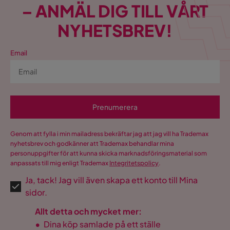
Garanti
10 år
– ANMÄL DIG TILL VÅRT
NYHETSBREV!
Stil
Skandinavisk
Färg
Grå
Email
Form
Rak
Serie
Dubai
Prenumerera
Namn klädsel
Linné 4
Genom att fylla i min mailadress bekräftar jag att jag vill ha Trademax
Dubai Hörnmodul Extra Djup
nyhetsbrev och godkänner att Trademax behandlar mina
personuppgifter för att kunna skicka marknadsföringsmaterial som
anpassats till mig enligt Trademax
Integritetspolicy
.
Storlek
Ja, tack! Jag vill även skapa ett konto till Mina
Höjd
83 cm
sidor.
Sittbredd
110 cm
Allt detta och mycket mer:
•
Dina köp samlade på ett ställe