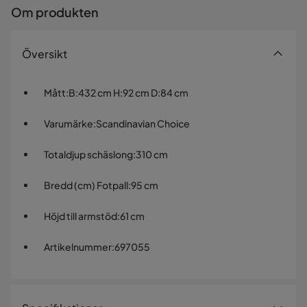
Om produkten
Översikt
Mått
:
B:432 cm H:92 cm D:84 cm
Varumärke
:
Scandinavian Choice
Totaldjup schäslong
:
310 cm
Bredd (cm) Fotpall
:
95 cm
Höjd till armstöd
:
61 cm
Artikelnummer
:
697055