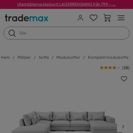
Utemöblerna ska bort! LAGERRENSNING från 799:– →
Hem
Möbler
Soffa
Modulsoffor
Komplett modulsoffa
(
38
)