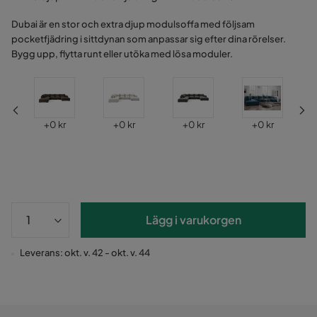
Dubai är en stor och extra djup modulsoffa med följsam
pocketfjädring i sittdynan som anpassar sig efter dina rörelser.
Bygg upp, flytta runt eller utöka med lösa moduler.
Pris
Pris
Pris
Pris
+
0 kr
+
0 kr
+
0 kr
+
0 kr
Lägg i varukorgen
Leverans: okt. v. 42 - okt. v. 44