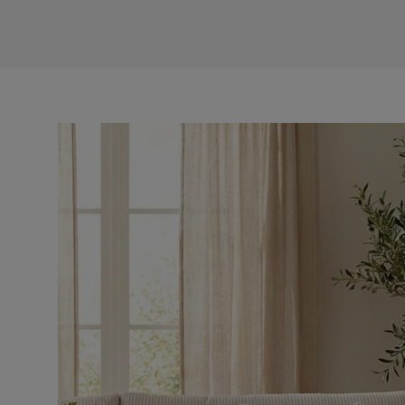
Valencia passar dig som vill ha gott om plats utan att k
landa i och stanna kvar i länge.
Sittbredd
188 cm
Sockel/Ben Höjd
8 cm
Sittdjup
69 cm
Bredd
226 cm
Djup
103 cm
Sitthöjd
42 cm
Antal
Antal sittplatser
3
Material
Material stomme
Trä