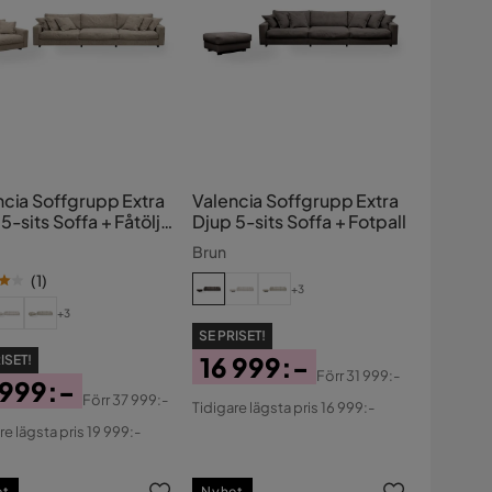
ncia Soffgrupp Extra
Valencia Soffgrupp Extra
5-sits Soffa + Fåtölj i
Djup 5-sits Soffa + Fotpall
ille
Brun
(
1
)
+3
+3
SE PRISET!
16 999:-
ISET!
Förr
31 999:-
 999:-
Pris
Original
Förr
37 999:-
Tidigare lägsta pris 16 999:-
s
ginal
Pris
re lägsta pris 19 999:-
s
et
Nyhet