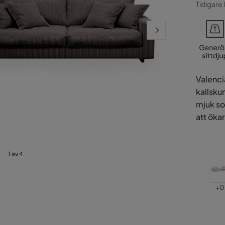
Pris
Ori
Tidigare 
Pris
Valenci
kallsku
mjuk so
att öka
1 av 4
Pri
+
0