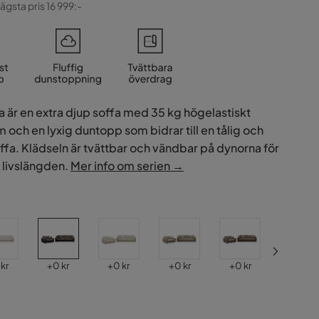
ginal
lägsta pris 16 999:-
a är en extra djup soffa med 35 kg högelastiskt
m och en lyxig duntopp som bidrar till en tålig och
ffa. Klädseln är tvättbar och vändbar på dynorna för
r livslängden.
Mer info om serien →
s
Pris
Pris
Pris
Pris
Pris
 kr
+
0 kr
+
0 kr
+
0 kr
+
0 kr
+
0 kr