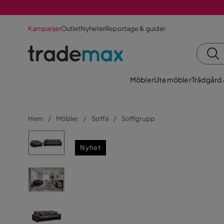
Kampanjer
Outlet
Nyheter
Reportage & guider
Möbler
Utemöbler
Trädgård
Hem
Möbler
Soffa
Soffgrupp
Nyhet