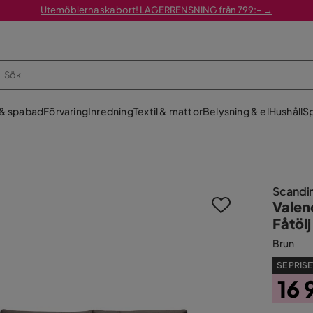
Utemöblerna ska bort! LAGERRENSNING från 799:– →
 & spabad
Förvaring
Inredning
Textil & mattor
Belysning & el
Hushåll
Sp
Scandi
Valen
Fåtölj
Brun
SE PRISE
16 