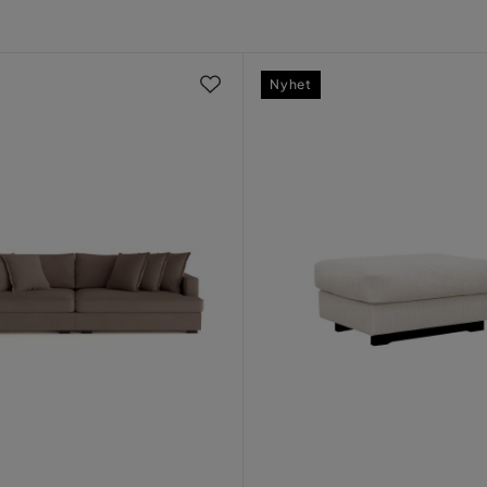
 ryggdyna
Nyhet
, Brun