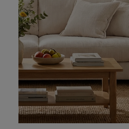
Pilling av 1 till 5
4
Martindale
90000
Material
Mancheste
Tillverkarens namn klädsel
Lincoln 24
Materialutseende
Tyg
Sammansättning
92% PES, 
Klädselutseende
Mancheste
Funktion
Vändbara dynor
Ja
Vändbara dynor position
Ryggdyna