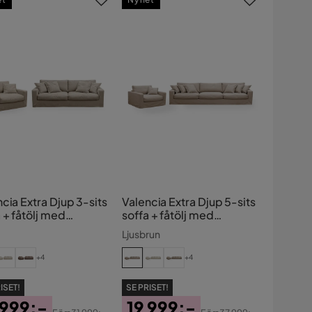
cia Extra Djup 3-sits
Valencia Extra Djup 5-sits
 + fåtölj med
soffa + fåtölj med
gbar och tvättbar
avtagbar och tvättbar
Ljusbrun
sel
klädsel
+4
+4
ISET!
SE PRISET!
 999:-
19 999:-