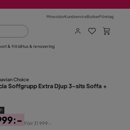
Mina sidor
Kundservice
Butiker
Företag
ort & fritid
Hus & renovering
navian Choice
cia Soffgrupp Extra Djup 3-sits Soffa +
T!
999:-
Förr
31 999:-