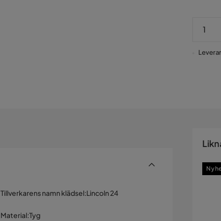
Leverans
Likn
Nyh
Tillverkarens namn klädsel
:
Lincoln 24
Material
:
Tyg