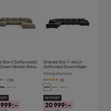
i Stor U Soffa modul
Grande Stor 7-sits U-
Divan Vänster Extra
Soffa med Divan Höger
i Chenille
Mörkgrå Sammet
(
38
)
(
2
)
+5
+1
ISET!
SE PRISET!
 999:-
20 999:-
0 999:-
Förr
32 999:-