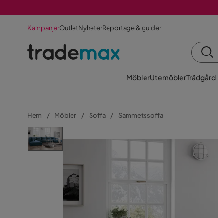
Kampanjer
Outlet
Nyheter
Reportage & guider
Möbler
Utemöbler
Trädgård
Hem
Möbler
Soffa
Sammetssoffa