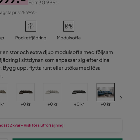
Förr
30 999:-
ginal
lägsta pris 25 999:-
r en stor och extra djup modulsoffa med följsam
jädring i sittdynan som anpassar sig efter dina
r. Bygg upp, flytta runt eller utöka med lösa
r.
s
Pris
Pris
Pris
Pris
Pris
 kr
+
0 kr
+
0 kr
+
0 kr
+
0 kr
+
0 kr
dast 2 kvar - Risk för slutförsäljning!