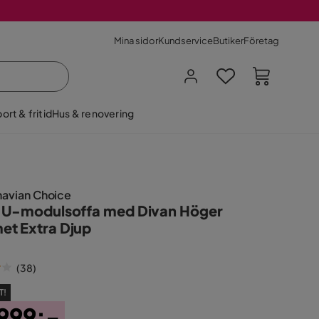
Mina sidor
Kundservice
Butiker
Företag
ort & fritid
Hus & renovering
navian Choice
 U-modulsoffa med Divan Höger
t Extra Djup
(
38
)
T!
999:-