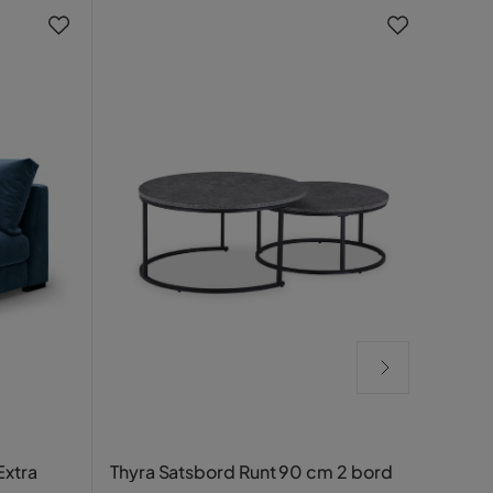
-20
Texti
xtra
Thyra Satsbord Runt 90 cm 2 bord