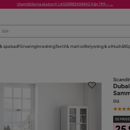
Utemöblerna ska bort! LAGERRENSNING från 799:– →
 & spabad
Förvaring
Inredning
Textil & mattor
Belysning & el
Hushåll
Sp
Scandi
Dubai
Samme
Blå
SE PRISE
25 