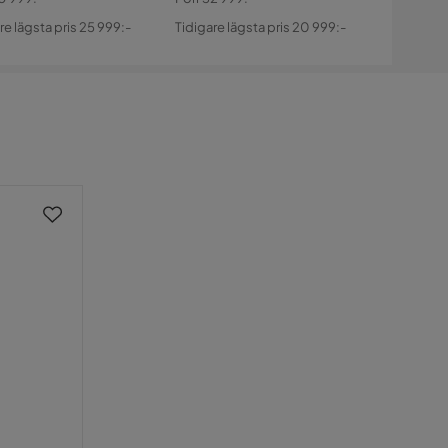
s
ginal
Pris
Original
re lägsta pris 25 999:-
Tidigare lägsta pris 20 999:-
s
Pris