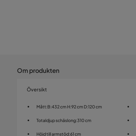
Om produkten
Översikt
Mått
:
B:432 cm H:92 cm D:120 cm
Totaldjup schäslong
:
310 cm
Höjd till armstöd
:
61 cm