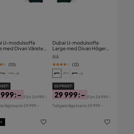
i U-modulsoffa
Dubai U-modulsoffa
e med Divan Vänster
Large med Divan Höger
et Extra Djup
Sammet Extra Djup
Blå
(
10
)
(
12
)
+5
+2
ISET!
SE PRISET!
 999:-
29 999:-
Förr
34 999:-
Förr
34 999:-
s
ginal
Pris
Original
re lägsta pris 29 999:-
Tidigare lägsta pris 29 999:-
s
Pris
et