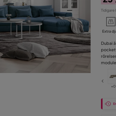
Pris
Ori
Tidigare 
Pris
Dubai ä
pocketf
rörelse
module
Pris
Pri
+
0 kr
+
0
En