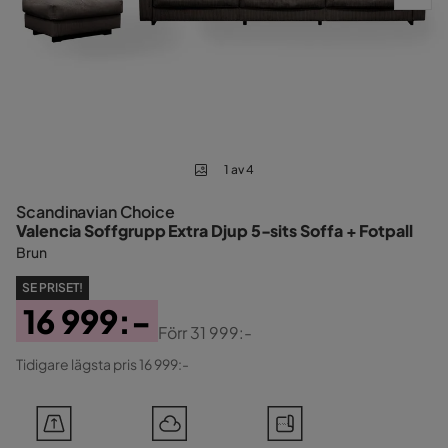
1 av 4
Scandinavian Choice
Valencia Soffgrupp Extra Djup 5-sits Soffa + Fotpall
Brun
SE PRISET!
16 999:-
Förr
31 999:-
Pris
Original
Tidigare lägsta pris 16 999:-
Pris