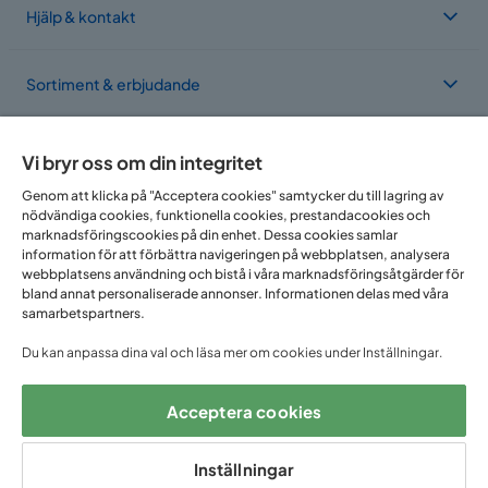
Hjälp & kontakt
Färg ben
Svart
Sortiment & erbjudande
Serie
Valencia
Om Trademax
Vi bryr oss om din integritet
Genom att klicka på "Acceptera cookies" samtycker du till lagring av
nödvändiga cookies, funktionella cookies, prestandacookies och
Vi finns i flera länder
marknadsföringscookies på din enhet. Dessa cookies samlar
information för att förbättra navigeringen på webbplatsen, analysera
webbplatsens användning och bistå i våra marknadsföringsåtgärder för
bland annat personaliserade annonser. Informationen delas med våra
samarbetspartners.
Du kan anpassa dina val och läsa mer om cookies under Inställningar.
Acceptera cookies
Följ oss på:
Inställningar