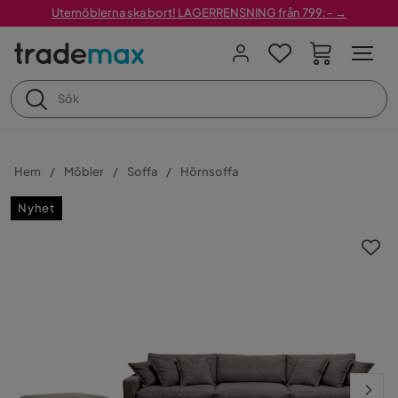
Utemöblerna ska bort! LAGERRENSNING från 799:– →
Hem
Möbler
Soffa
Hörnsoffa
Nyhet