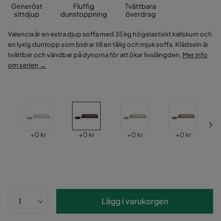
Valencia är en extra djup soffa med 35 kg högelastiskt kallskum och
en lyxig duntopp som bidrar till en tålig och mjuk soffa. Klädseln är
tvättbar och vändbar på dynorna för att ökar livslängden.
Mer info
om serien →
Pris
Pris
Pris
Pris
+
0 kr
+
0 kr
+
0 kr
+
0 kr
Lägg i varukorgen