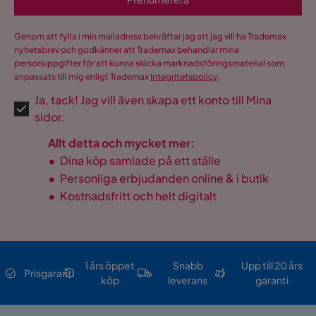
klädsel
Material stomme
Trä
Genom att fylla i min mailadress bekräftar jag att jag vill ha Trademax
nyhetsbrev och godkänner att Trademax behandlar mina
Pilling av 1 till 5
4
personuppgifter för att kunna skicka marknadsföringsmaterial som
anpassats till mig enligt Trademax
Integritetspolicy
.
Martindale
100000
Ja, tack! Jag vill även skapa ett konto till Mina
sidor.
Material
Manchester
Allt detta och mycket mer:
Sammansättning
92% PES, 8% PA
•
Dina köp samlade på ett ställe
•
Personliga erbjudanden online & i butik
Material klädsel
Polyester
•
Kostnadsfritt och helt digitalt
Övrigt
Klädsel
Lincoln 24, Brun
1 års öppet
Snabb
Upp till 20 års
Prisgaranti
köp
leverans
garanti
Form
Rektangulär
Färgnamn
Brun