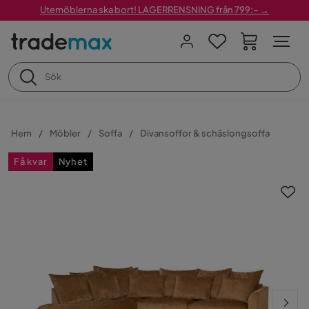
Utemöblerna ska bort! LAGERRENSNING från 799:– →
Hem
Möbler
Soffa
Divansoffor & schäslongsoffa
Få kvar
Nyhet