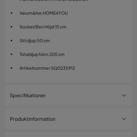
Varumärke
:
HOME4YOU
Sockel/Ben Höjd
:
15 cm
Sittdjup
:
50 cm
Totaldjup hörn
:
205 cm
Artikelnummer
:
SQ0235912
Specifikationer
Artikelnummer:
SQ0235912
Produktinformation
Storlek
Sittkuddarna är lösa och ej vändbara. Kuddarna är
Höjd
90 cm