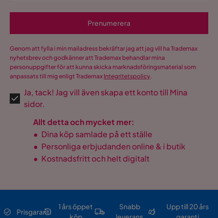
Prenumerera
Genom att fylla i min mailadress bekräftar jag att jag vill ha Trademax
nyhetsbrev och godkänner att Trademax behandlar mina
personuppgifter för att kunna skicka marknadsföringsmaterial som
anpassats till mig enligt Trademax
Integritetspolicy
.
Ja, tack! Jag vill även skapa ett konto till Mina
sidor.
Allt detta och mycket mer:
•
Dina köp samlade på ett ställe
•
Personliga erbjudanden online & i butik
•
Kostnadsfritt och helt digitalt
1 års öppet
Snabb
Upp till 20 års
Prisgaranti
köp
leverans
garanti