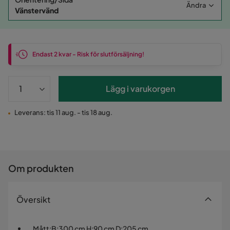
Ändra
Vänstervänd
Endast 2 kvar - Risk för slutförsäljning!
Lägg i varukorgen
Leverans: tis 11 aug. - tis 18 aug.
Om produkten
Översikt
Mått
:
B:300 cm H:90 cm D:205 cm