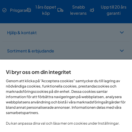
1 års öppet
Snabb
Upp till 20 års
Prisgaranti
köp
leverans
garanti
Hjälp & kontakt
Sortiment & erbjudande
Om Trademax
Vi bryr oss om din integritet
Genom att klicka på "Acceptera cookies" samtycker du till lagring av
nödvändiga cookies, funktionella cookies, prestandacookies och
Vi finns i flera länder
marknadsföringscookies på din enhet. Dessa cookies samlar
information för att förbättra navigeringen på webbplatsen, analysera
webbplatsens användning och bistå i våra marknadsföringsåtgärder för
bland annat personaliserade annonser. Informationen delas med våra
samarbetspartners.
Du kan anpassa dina val och läsa mer om cookies under Inställningar.