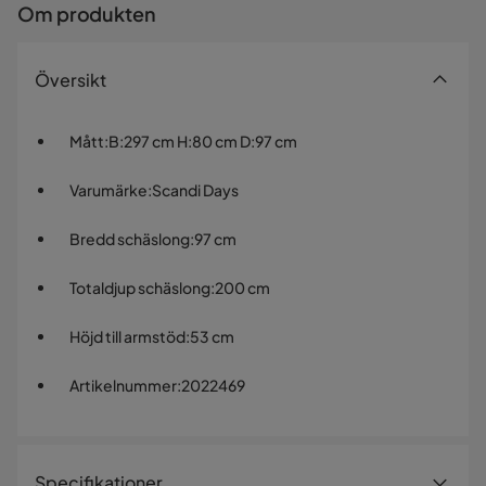
Om produkten
Översikt
Mått
:
B:297 cm H:80 cm D:97 cm
Varumärke
:
Scandi Days
Bredd schäslong
:
97 cm
Totaldjup schäslong
:
200 cm
Höjd till armstöd
:
53 cm
Artikelnummer
:
2022469
Specifikationer