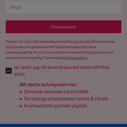
3 månader sedan
Visa fler recensioner
Prenumerera
Verified by Trustvoice
Genom att fylla i min mailadress bekräftar jag att jag vill ha Trademax
nyhetsbrev och godkänner att Trademax behandlar mina
personuppgifter för att kunna skicka marknadsföringsmaterial som
anpassats till mig enligt Trademax
Integritetspolicy
.
Ja, tack! Jag vill även skapa ett konto till Mina
sidor.
Allt detta och mycket mer:
•
Dina köp samlade på ett ställe
•
Personliga erbjudanden online & i butik
•
Kostnadsfritt och helt digitalt