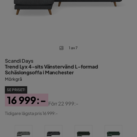
1 av 7
Scandi Days
Trend Lyx 4-sits Vänstervänd L-formad
Schäslongsoffa i Manchester
Mörkgrå
SE PRISET!
16 999:-
Förr
22 999:-
Pris
Original
Tidigare lägsta pris 16 999:-
Pris