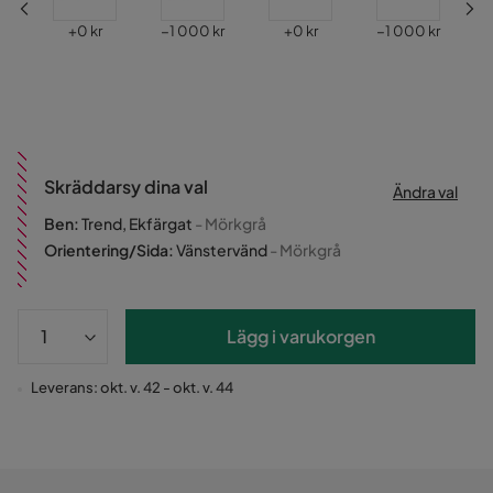
Pris
Pris
Pris
Pris
+
0 kr
−1 000 kr
+
0 kr
−1 000 kr
Skräddarsy dina val
Ändra val
Ben
:
Trend, Ekfärgat
- Mörkgrå
Orientering/Sida
:
Vänstervänd
- Mörkgrå
Lägg i varukorgen
Leverans: okt. v. 42 - okt. v. 44