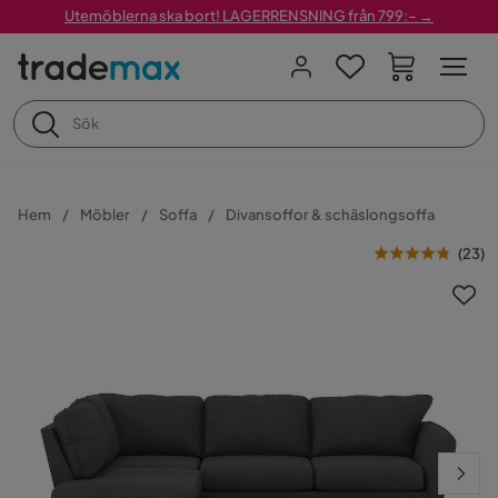
Utemöblerna ska bort! LAGERRENSNING från 799:– →
Hem
Möbler
Soffa
Divansoffor & schäslongsoffa
(
23
)