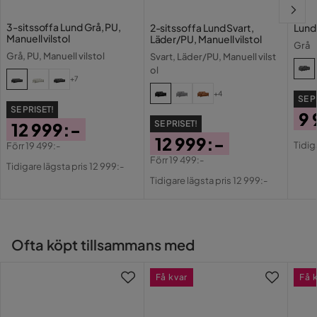
Bens Utseende: Glansig
Klädselutseende
Läder
Benhöjd cm: 15
3-sitssoffa Lund Grå, PU,
2-sitssoffa Lund Svart,
Lund 
Överdragsmaterial: 100 % polyuretan
Manuell vilstol
Läder/PU, Manuell vilstol
Övrigt
Grå
Grå, PU, Manuell vilstol
Svart, Läder/PU, Manuell vilst
Mått & Vikt
ol
Färgnamn
Grafitgrå
+7
Bredd cm: 160
+4
SE P
Djup cm: 100
Tvättbar
Nej
SE PRISET!
9 
Nettovikt kg: 71
SE PRISET!
12 999:-
Pri
Or
Höjd cm: 97
Vikt
71 kg
12 999:-
Tidig
Förr
19 499:-
Pri
Pris
Original
Förr
19 499:-
Tidigare lägsta pris 12 999:-
Färg
Grå
Pris
Original
Pris
Tidigare lägsta pris 12 999:-
Pris
Typ av reclinerfunktion
Elektrisk
Form
Rak
Ofta köpt tillsammans med
Serie
Lund
Få kvar
Få 