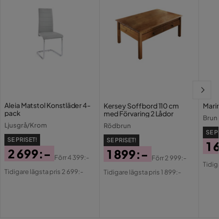
Aleia Matstol Konstläder 4-
Kersey Soffbord 110 cm
Mari
pack
med Förvaring 2 Lådor
Brun
Ljusgrå/Krom
Rödbrun
SE P
SE PRISET!
SE PRISET!
1 
2 699:-
1 899:-
Pri
Or
Förr
4 399:-
Förr
2 999:-
Pris
Original
Pris
Original
Tidig
Pri
Tidigare lägsta pris 2 699:-
Tidigare lägsta pris 1 899:-
Pris
Pris