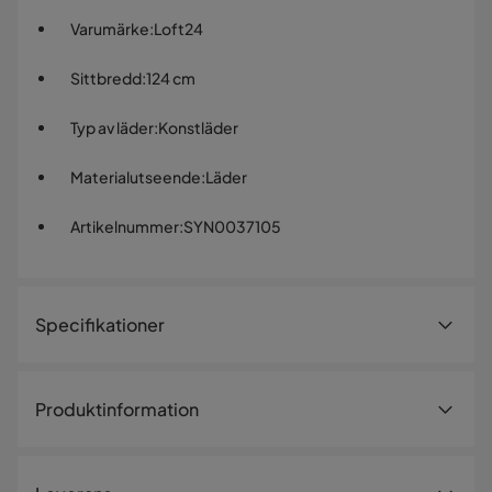
Varumärke
:
Loft24
Sittbredd
:
124 cm
Typ av läder
:
Konstläder
Materialutseende
:
Läder
Artikelnummer
:
SYN0037105
Specifikationer
Artikelnummer:
SYN0037105
Produktinformation
Storlek
Utrustad med en bältesbotten som stöder den särskilt
Höjd
97 cm
mjuka stoppningen, erbjuder denna 2-sitssoffa Lund i