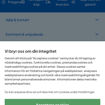
Prisgaranti
köp
leverans
garanti
Hjälp & kontakt
Sortiment & erbjudande
Om Trademax
Vi bryr oss om din integritet
Genom att klicka på "Acceptera cookies" samtycker du till lagring av
nödvändiga cookies, funktionella cookies, prestandacookies och
Vi finns i flera länder
marknadsföringscookies på din enhet. Dessa cookies samlar
information för att förbättra navigeringen på webbplatsen, analysera
webbplatsens användning och bistå i våra marknadsföringsåtgärder för
bland annat personaliserade annonser. Informationen delas med våra
samarbetspartners.
Du kan anpassa dina val och läsa mer om cookies under Inställningar.
Acceptera cookies