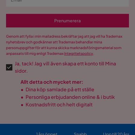
Prenumerera
Genom att fylla i min mailadress bekräftar jag att jag vill ha Trademax
nyhetsbrev och godkänner att Trademax behandlar mina
personuppgifter för att kunna skicka marknadsföringsmaterial som
anpassats till mig enligt Trademax
Integritetspolicy
.
Ja, tack! Jag vill även skapa ett konto till Mina
sidor.
Allt detta och mycket mer:
•
Dina köp samlade på ett ställe
•
Personliga erbjudanden online & i butik
•
Kostnadsfritt och helt digitalt
1 års öppet
Snabb
Upp till 20 års