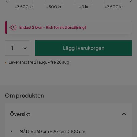
Pris
Pris
Pris
Pris
r
+
3 500 kr
−500 kr
+
0 kr
+
3 500 kr
Endast 2 kvar - Risk för slutförsäljning!
Lägg i varukorgen
Leverans: fre 21 aug. - fre 28 aug.
Om produkten
Översikt
Mått
:
B:160 cm H:97 cm D:100 cm