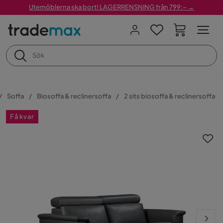
Utemöblerna ska bort! LAGERRENSNING från 799:– →
Soffa
Biosoffa & reclinersoffa
2 sits biosoffa & reclinersoffa
Få kvar