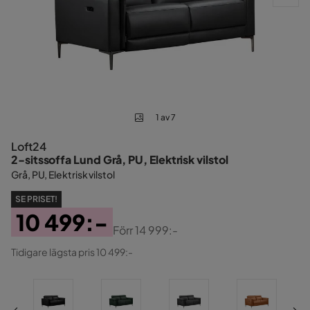
1 av 7
Loft24
2-sitssoffa Lund Grå, PU, Elektrisk vilstol
Grå, PU, Elektrisk vilstol
SE PRISET!
10 499:-
Förr
14 999:-
Pris
Original
Tidigare lägsta pris 10 499:-
Pris