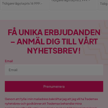
Pris
Original
Pri
Or
Tidigare lägsta pris 2 999:-
Djup
85 cm
Pris
Tidigare lägsta pris 16 999:-
Tidig
Pris
Pri
Antal
Antal sittplatser
3
FÅ UNIKA ERBJUDANDEN
Material
– ANMÄL DIG TILL VÅRT
Material
Tyg
NYHETSBREV!
Materialutseende
Läder
Email
Sammansättning
100% polyester
Klädselutseende
Läder
Prenumerera
Funktion
Genom att fylla i min mailadress bekräftar jag att jag vill ha Trademax
Bäddbar
Ja
nyhetsbrev och godkänner att Trademax behandlar mina