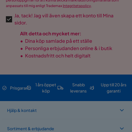
personuppgifter för att kunna skicka marknadsföringsmaterial som
Förvaring
Nej
anpassats till mig enligt Trademax
Integritetspolicy
.
Ja, tack! Jag vill även skapa ett konto till Mina
Övrigt
sidor.
Färg
Grön
Allt detta och mycket mer:
•
Dina köp samlade på ett ställe
Form
Rak
•
Personliga erbjudanden online & i butik
•
Kostnadsfritt och helt digitalt
Färgnamn
Grön
Tvättbar
Nej
Garanti
10 år
1 års öppet
Snabb
Upp till 20 års
Prisgaranti
köp
leverans
garanti
Stil
Rustik
Utdragbar dagbädd
Ja
Hjälp & kontakt
Fotpall ingår
Nej
Sortiment & erbjudande