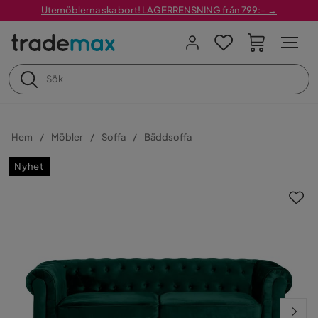
Utemöblerna ska bort! LAGERRENSNING från 799:– →
Hem
Möbler
Soffa
Bäddsoffa
Nyhet