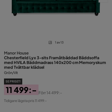
1 av 13
Manor House
Chesterfield Lyx 3-sits Framåtbäddad Bäddsoffa
med HVILA Bäddmadrass 140x200 cm Memoryskum
med Tvättbar klädsel
Grön/Vit
SE PRISET!
11 499:-
Förr
14 499:-
Pris
Original
Tidigare lägsta pris 11 499:-
Pris