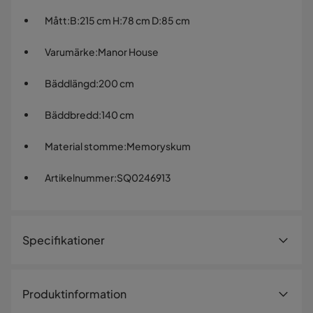
Mått
:
B:215 cm H:78 cm D:85 cm
Varumärke
:
Manor House
Bäddlängd
:
200 cm
Bäddbredd
:
140 cm
Material stomme
:
Memoryskum
Artikelnummer
:
SQ0246913
Specifikationer
Artikelnummer:
SQ0246913
Produktinformation
Storlek