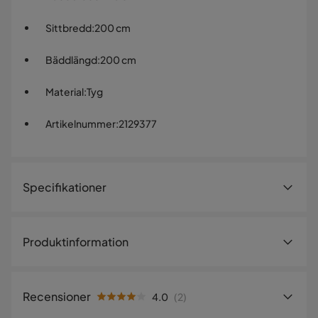
Sittbredd
:
200 cm
Bäddlängd
:
200 cm
Material
:
Tyg
Artikelnummer
:
2129377
Specifikationer
Artikelnummer:
2129377
Produktinformation
Storlek
Bäddbredd
140 cm
Recensioner
4.0
(
2
)
Höjd
90 cm