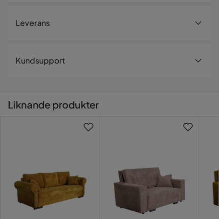
4.0
5
☆
Sittbredd
200 cm
4
☆
Leverans
3
☆
2
☆
Bäddlängd
200 cm
1
☆
2 betyg
Recensioner (2)
Leveranssätt
Bredd
250 cm
Kundsupport
När du beställer från Trademax levereras dina produkter
Djup
94 cm
Joakim E
JE
med hemleverans. Undantag är mindre varor som
levereras till närmsta utlämningsställe. En fraktkostnad
Antal
Liknande produkter
Soffan är fin men lite hårdare än jag hade hoppats.
kan tillkomma baserat på produkternas vikt, storlek och
Kontakta kundsupport
Beskrivningen saknade tyvärr denna information.
om de levereras hem eller till utlämningsställe.
Antal sittplatser
3
2 månader sedan
Vill du förenkla din leverans ytterligare? Vi har flera
Material
tilläggstjänster som exempelvis kvällsleverans och
Patiman Y
PY
inbärning som du kan välja i kassan. Om inga tillvalstjänster
Material
Tyg
visas, kan vi tyvärr inte erbjuda dessa för ditt postnummer
och valda produkter.
10 månader sedan
Materialutseende
Tyg
Läs våra
Köpvillkor
för mer information.
Tillverkarens namn
Verified by Trustvoice
Poso 01