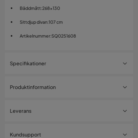
Bäddmått
:
268x130
Sittdjup divan
:
107 cm
Artikelnummer
:
SQ0251608
Specifikationer
Artikelnummer:
SQ0251608
Produktinformation
Storlek
Bäddbredd
130 cm
Leverans
Bäddmått
268x130
Bredd
304 cm
Leveranssätt
Kundsupport