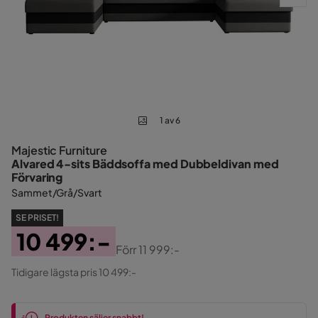
1 av 6
Majestic Furniture
Alvared 4-sits Bäddsoffa med Dubbeldivan med
Förvaring
Sammet/Grå/Svart
SE PRISET!
10 499:-
Förr
11 999:-
Pris
Original
Tidigare lägsta pris 10 499:-
Pris
Produkten säljer snabbt!