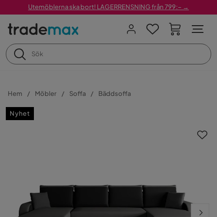
Utemöblerna ska bort! LAGERRENSNING från 799:– →
Hem
Möbler
Soffa
Bäddsoffa
Nyhet