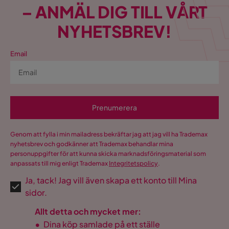
Stil
Tidlös
– ANMÄL DIG TILL VÅRT
Färgnamn
Irma 10 + Irma 1
NYHETSBREV!
Garanti
10 år
Email
Utdragbar dagbädd
Ja
Tvättbar
Nej
Prenumerera
Alvared 4-sits Bäddsoffa med
Dubbeldivan med Förvaring
Genom att fylla i min mailadress bekräftar jag att jag vill ha Trademax
nyhetsbrev och godkänner att Trademax behandlar mina
Storlek
personuppgifter för att kunna skicka marknadsföringsmaterial som
anpassats till mig enligt Trademax
Integritetspolicy
.
Bäddbredd
130 cm
Ja, tack! Jag vill även skapa ett konto till Mina
sidor.
Höjd
80 cm
Allt detta och mycket mer:
Sittdjup divan
107 cm
•
Dina köp samlade på ett ställe