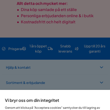
Allt detta och mycket mer:
•
Dina köp samlade på ett ställe
•
Personliga erbjudanden online & i butik
•
Kostnadsfritt och helt digitalt
1 års öppet
Snabb
Upp till 20 års
Prisgaranti
köp
leverans
garanti
Hjälp & kontakt
Sortiment & erbjudande
Om Trademax
Vi bryr oss om din integritet
Genom att klicka på "Acceptera cookies" samtycker du till lagring av