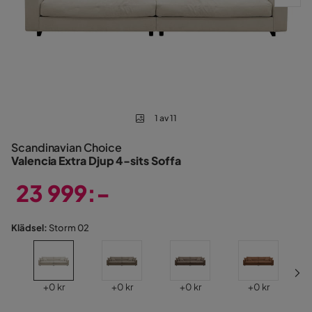
1 av 11
Scandinavian Choice
Valencia Extra Djup 4-sits Soffa
23 999:-
Pris
Klädsel:
Storm 02
Pris
Pris
Pris
Pris
+
0 kr
+
0 kr
+
0 kr
+
0 kr