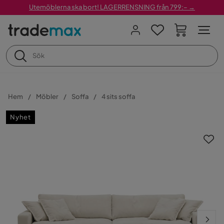
Utemöblerna ska bort! LAGERRENSNING från 799:– →
Hem
Möbler
Soffa
4 sits soffa
Nyhet