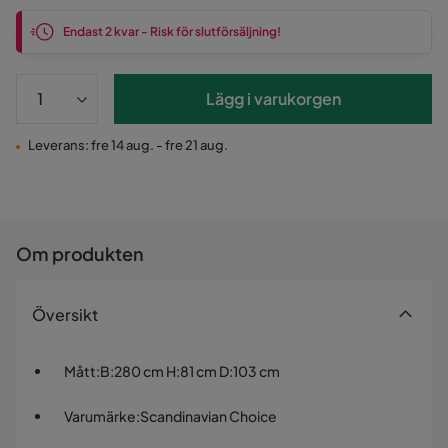
Endast 2 kvar - Risk för slutförsäljning!
Lägg i varukorgen
Leverans: fre 14 aug. - fre 21 aug.
Om produkten
Översikt
Mått
:
B:280 cm H:81 cm D:103 cm
Varumärke
:
Scandinavian Choice