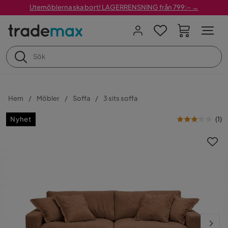
Utemöblerna ska bort! LAGERRENSNING från 799:– →
Hem
Möbler
Soffa
3 sits soffa
Nyhet
(
1
)