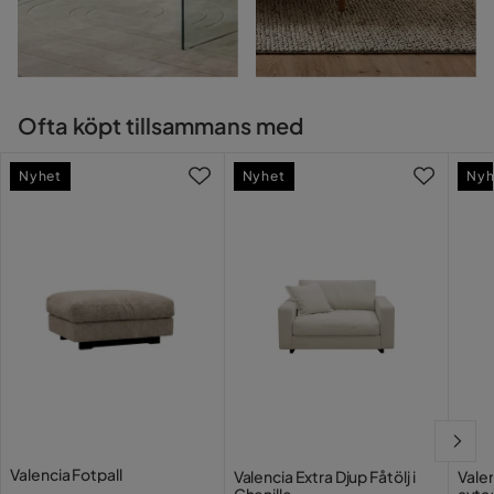
Ofta köpt tillsammans med
Nyhet
Nyhet
Nyh
Valencia Fotpall
Valencia Extra Djup Fåtölj i
Vale
Chenille
avta