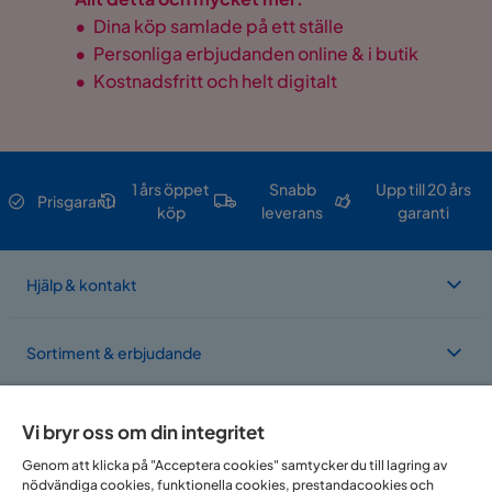
•
Dina köp samlade på ett ställe
•
Personliga erbjudanden online & i butik
•
Kostnadsfritt och helt digitalt
1 års öppet
Snabb
Upp till 20 års
Prisgaranti
köp
leverans
garanti
Hjälp & kontakt
Sortiment & erbjudande
Om Trademax
Vi bryr oss om din integritet
Genom att klicka på "Acceptera cookies" samtycker du till lagring av
nödvändiga cookies, funktionella cookies, prestandacookies och