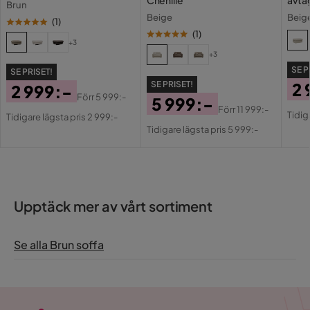
Brun
kläd
Beige
Beig
(
1
)
(
1
)
+3
+3
SE P
SE PRISET!
SE PRISET!
2 
2 999:-
Förr
5 999:-
5 999:-
Pri
Or
Pris
Original
Förr
11 999:-
Tidig
Tidigare lägsta pris 2 999:-
Pris
Original
Pri
Pris
Tidigare lägsta pris 5 999:-
Pris
Upptäck mer av vårt sortiment
Se alla Brun soffa