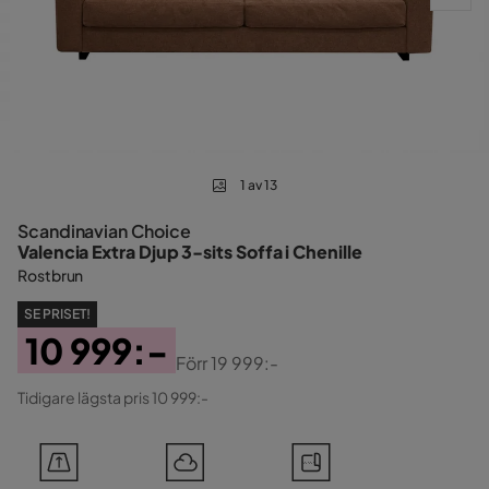
1 av 13
Scandinavian Choice
Valencia Extra Djup 3-sits Soffa i Chenille
Rostbrun
SE PRISET!
10 999:-
Förr
19 999:-
Pris
Original
Tidigare lägsta pris 10 999:-
Pris