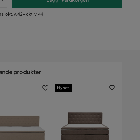
: okt. v. 42 - okt. v. 44
ande produkter
Nyhet