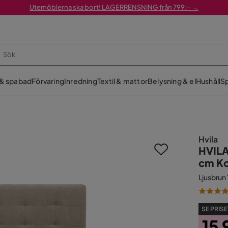
Utemöblerna ska bort! LAGERRENSNING från 799:– →
 & spabad
Förvaring
Inredning
Textil & mattor
Belysning & el
Hushåll
Sp
Hvila
HVILA
cm Ko
Ljusbrun
SE PRISE
15 