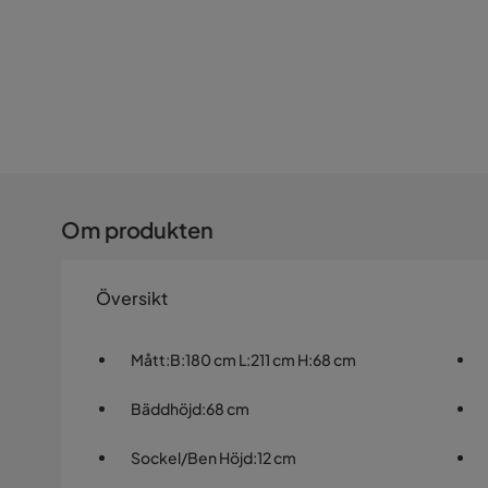
Om produkten
Översikt
Mått
:
B:180 cm L:211 cm H:68 cm
Bäddhöjd
:
68 cm
Sockel/Ben Höjd
:
12 cm