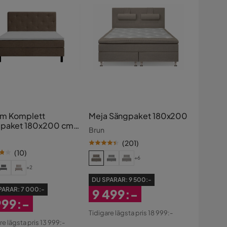
m Komplett
Meja Sängpaket 180x200
paket 180x200 cm
Brun
metriska knappar
(
201
)
(
10
)
+6
+2
DU SPARAR:
9 500:-
PARAR:
7 000:-
9 499:-
999:-
Rabatterat
Tidigare lägsta pris 18 999:-
atterat
Pris
re lägsta pris 13 999:-