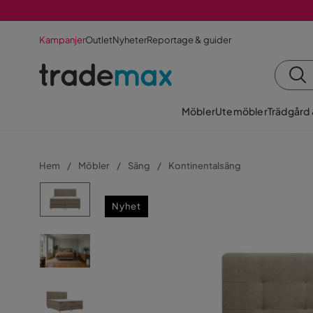
Kampanjer
Outlet
Nyheter
Reportage & guider
Möbler
Utemöbler
Trädgård
Hem
Möbler
Säng
Kontinentalsäng
Nyhet