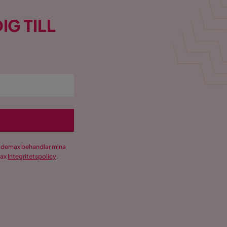
IG TILL
Trademax behandlar mina
max
Integritetspolicy
.