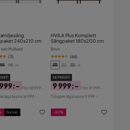
Familjesäng
HVILA Plus Komplett
Sängpaket 240x210 cm
Sängpaket 180x200 cm
 val) Mullvad
Brun
(
3
)
(
66
)
+2
+2
ISET!
SE PRISET!
 999:-
9 999:-
Förr
18 999:-
Förr
19 999:-
s
ginal
Pris
Original
re lägsta pris 16 999:-
Tidigare lägsta pris 9 999:-
s
Pris
%
Nyhet
-50%