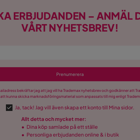
KA ERBJUDANDEN – ANMÄL D
VÅRT NYHETSBREV!
etfjädrar; skum 25 kg/m³
etfjädrar; skum 25 kg/m³
en cm
Prenumerera
mailadress bekräftar jag att jag vill ha Trademax nyhetsbrev och godkänner att 
 att kunna skicka marknadsföringsmaterial som anpassats till mig enligt Trade
Ja, tack! Jag vill även skapa ett konto till Mina sidor.
Allt detta och mycket mer:
•
Dina köp samlade på ett ställe
•
Personliga erbjudanden online & i butik
mium