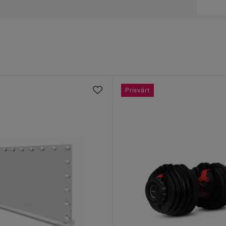
Pri
skick mycket längre, och du kan förlänga
par gånger/år med ett mjukt munstycke.
med att ta bort dem genast för att undvika att de
a och ta bort fläckar på din säng.
Prisvärt
glig design med stor funktionalitet. Serien
mium
 olika varianter, storlekar, kulörer och
m passar dig och dina behov.
är
Brun Tyg