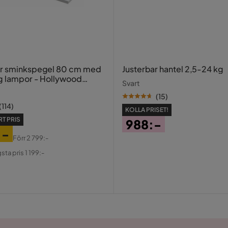
avel
or sminkspegel 80 cm med
Justerbar hantel 2,5-24 kg
g lampor - Hollywood
Svart
med USB-charging
säng 180x200 cm
(
15
)
(
114
)
KOLLA PRISET!
T PRIS
988:-
:-
Pris
Förr
2 799:-
al
sta pris 1 199:-