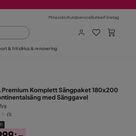
Mina sidor
Kundservice
Butiker
Företag
ort & fritid
Hus & renovering
 Premium Komplett Sängpaket 180x200
ntinentalsäng med Sänggavel
 Tyg
(
1
)
T!
999:-