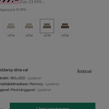
Förr
33 999:-
ginal
lägsta pris 15 999:-
Pris
Pris
Pris
Pris
+
0 kr
+
0 kr
+
0 kr
+
0 kr
ddarsy dina val
Ändra val
dmått
:
180x200
- Ljusbrun
rial bäddmadrass
:
Memory
- Ljusbrun
gavel
:
Med sänggavel
- Ljusbrun
Lägg i varukorgen