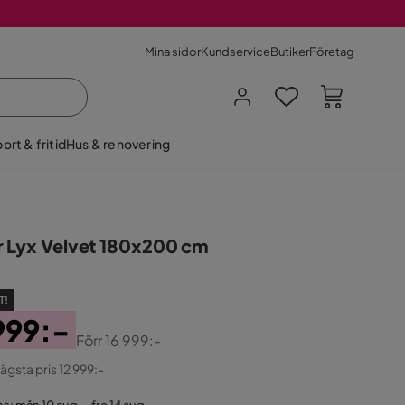
Mina sidor
Kundservice
Butiker
Företag
ort & fritid
Hus & renovering
r Lyx Velvet 180x200 cm
T!
999:-
Förr
16 999:-
ginal
lägsta pris 12 999:-