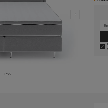
Leveran
1 av 9