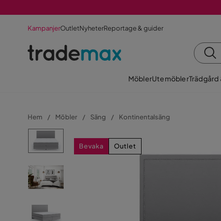
Kampanjer
Outlet
Nyheter
Reportage & guider
Möbler
Utemöbler
Trädgård
Hem
Möbler
Säng
Kontinentalsäng
Bevaka
Outlet