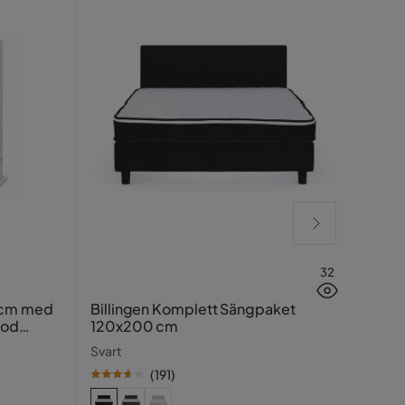
32
Lucy
 cm med
Billingen Komplett Sängpaket
ood
120x200 cm
Greig
Svart
(
191
)