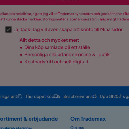
mailadress bekräftar jag att jag vill ha Trademax nyhetsbrev och godkänner att 
 att kunna skicka marknadsföringsmaterial som anpassats till mig enligt Trade
Ja, tack! Jag vill även skapa ett konto till Mina sidor.
Allt detta och mycket mer:
•
Dina köp samlade på ett ställe
•
Personliga erbjudanden online & i butik
•
Kostnadsfritt och helt digitalt
risgaranti
1 års öppet köp
Snabb leverans
Upp till 20 års g
ortiment & erbjudande
Om Trademax
Om oss
opulära kategorier