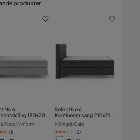
ande produkter
ct No 6
Select No 6
inentalsäng 180x200
Kontinentalsäng 210x210
ium Memory/Pocket
Medium Latex/Memory
rå/Metall V-Form
Mörkgrå/Guld
(
1
)
(
2
)