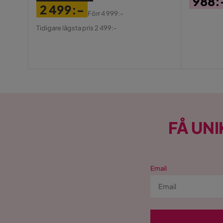
988:
2 499:-
Pris
Förr
4 999:-
Pris
Original
Tidigare lägsta pris 2 499:-
Pris
FÅ UNI
Email