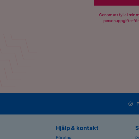
Genom att fylla i min 
personuppgifter för
P
Hjälp & kontakt
S
Företag
P