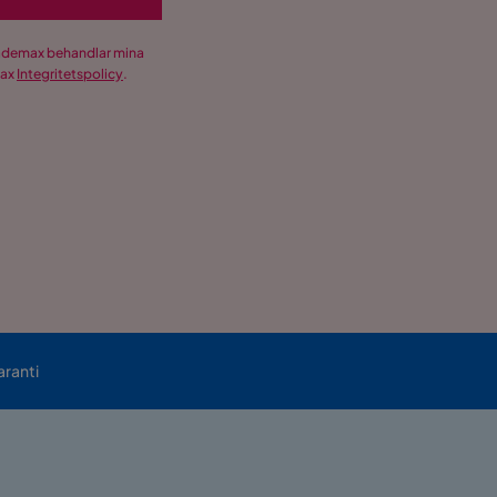
Trademax behandlar mina
max
Integritetspolicy
.
aranti