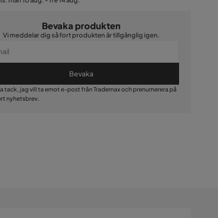
s: mån 10 aug. - fre 14 aug.
Bevaka produkten
Vi meddelar dig så fort produkten är tillgänglig igen.
Bevaka
Ja tack, jag vill ta emot e-post från Trademax och prenumerera på
ert nyhetsbrev.