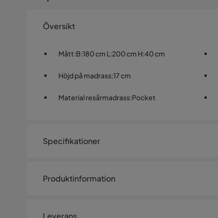
Översikt
Mått
:
B:180 cm L:200 cm H:40 cm
Höjd på madrass
:
17 cm
Material resårmadrass
:
Pocket
Specifikationer
Artikelnummer:
1391934
Produktinformation
Storlek
Hilton Lyx Velvet 180x200 cm är en elegant och lyxig 
Bäddmått
180x200
känsla av glamour. Med sin ljusgrå sammetklädsel ger den
Leverans