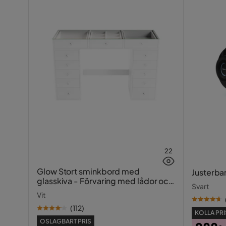
22
Glow Stort sminkbord med
Justerba
glasskiva - Förvaring med lådor och
Svart
fack 120 cm
Vit
(
112
)
KOLLA PRI
OSLAGBART PRIS