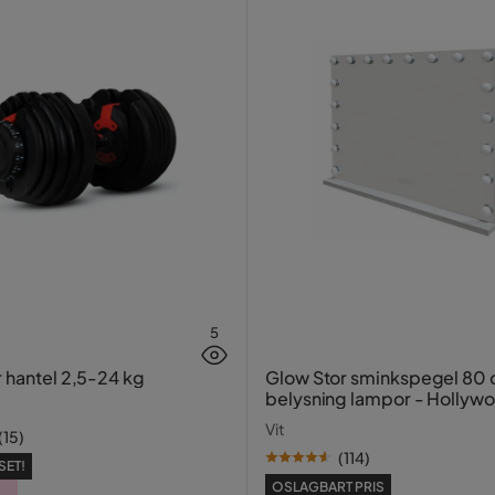
5
r hantel 2,5-24 kg
Glow Stor sminkspegel 80
belysning lampor - Hollyw
spegel med USB-charging
Vit
(
15
)
(
114
)
SET!
OSLAGBART PRIS