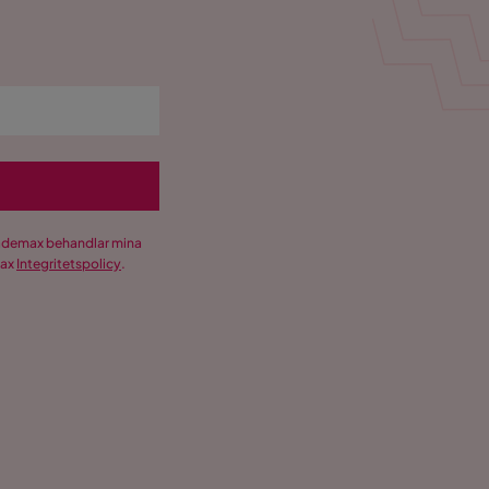
Trademax behandlar mina
max
Integritetspolicy
.