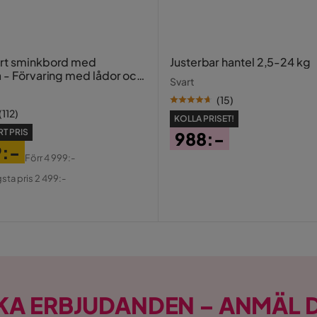
ort sminkbord med
Justerbar hantel 2,5-24 kg
a - Förvaring med lådor och
Svart
20 cm
(
15
)
(
112
)
KOLLA PRISET!
T PRIS
988:-
9:-
Pris
Förr
4 999:-
al
gsta pris 2 499:-
cm
propylen
KA ERBJUDANDEN – ANMÄL D