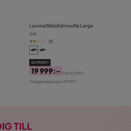
Tess
Lavona Bäddhörnsoffa Large
Svart/
Grå
(
1
)
SE PR
1 
SE PRISET!
Pris
Ori
Tidigar
19 999:-
Pris
Förr
22 499:-
Pris
Original
Tidigare lägsta pris 19 999:-
Pris
IG TILL