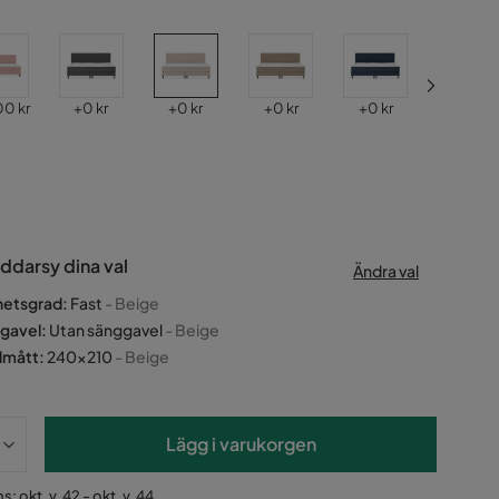
Pris
Pris
Pris
Pris
Pris
00 kr
+
0 kr
+
0 kr
+
0 kr
+
0 kr
+
0 kr
ddarsy dina val
Ändra val
hetsgrad
:
Fast
- Beige
gavel
:
Utan sänggavel
- Beige
dmått
:
240x210
- Beige
Lägg i varukorgen
: okt. v. 42 - okt. v. 44