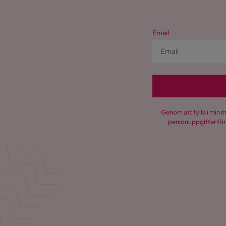
Funktion
Förvaring
Nej
Email
Övrigt
Fasthetsgrad
Fast
Form
Rektangul
Genom att fylla i min 
Färgnamn
Beige
personuppgifter för
Fjädring resårmadrass
Pocket
Reglerbar
Nej
Vikt
137 kg
Färg
Beige
Sänggavel
Utan säng