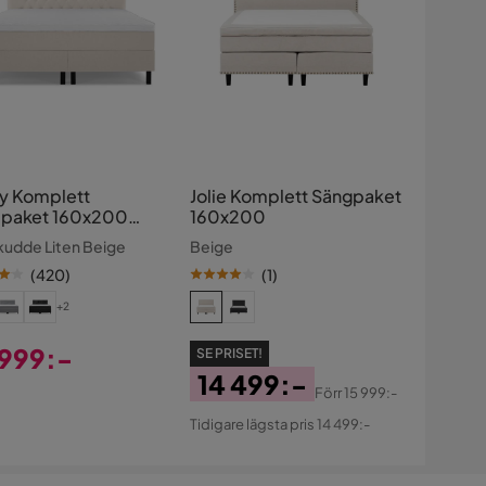
y Komplett
Jolie Komplett Sängpaket
paket 160x200
160x200
 Diamant Sänggavel
udde Liten Beige
Beige
(
420
)
(
1
)
+2
 999:-
SE PRISET!
14 499:-
s
Förr
15 999:-
Pris
Original
Tidigare lägsta pris 14 499:-
Pris