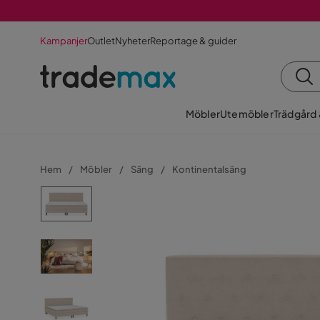
Kampanjer
Outlet
Nyheter
Reportage & guider
Möbler
Utemöbler
Trädgård
Hem
Möbler
Säng
Kontinentalsäng