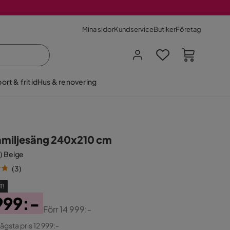
Mina sidor
Kundservice
Butiker
Företag
ort & fritid
Hus & renovering
Familjesäng 240x210 cm
l) Beige
(
3
)
T!
999:-
Förr
14 999:-
ginal
lägsta pris 12 999:-