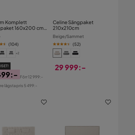
m Komplett
Celine Sängpaket
paket 160x200 cm
210x210cm
par
e
Beige/Sammet
(
104
)
(
52
)
+2
29 999:-
ISET!
499:-
Pris
Förr
12 999:-
s
ginal
re lägsta pris 5 499:-
s