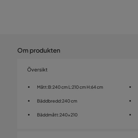
Om produkten
Översikt
Mått
:
B:240 cm L:210 cm H:64 cm
Bäddbredd
:
240 cm
Bäddmått
:
240x210