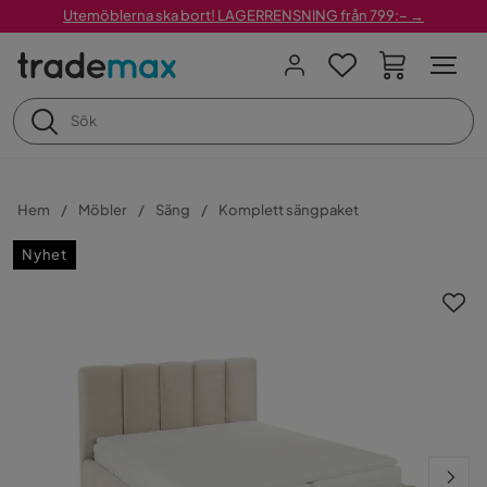
Utemöblerna ska bort! LAGERRENSNING från 799:– →
Hem
Möbler
Säng
Komplett sängpaket
Nyhet