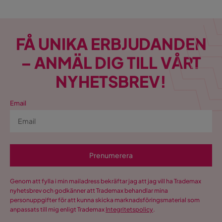
Montering krävs
Ja
Vikt
122 kg
FÅ UNIKA ERBJUDANDEN
Färg
Beige
– ANMÄL DIG TILL VÅRT
NYHETSBREV!
Madrass
Ingår ej
Sänggavel
115x180
Email
Serie
Cleaton
Madrass
Ingår ej
Prenumerera
HVILA Pocket 7-zoners Resårmadrass med
Tvättbar Klädsel 90x200 cm
Genom att fylla i min mailadress bekräftar jag att jag vill ha Trademax
nyhetsbrev och godkänner att Trademax behandlar mina
Storlek
personuppgifter för att kunna skicka marknadsföringsmaterial som
anpassats till mig enligt Trademax
Integritetspolicy
.
Bäddmått
90x200 cm