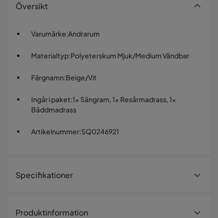
Översikt
Varumärke
:
Andrarum
Materialtyp
:
Polyeterskum Mjuk/Medium Vändbar
Färgnamn
:
Beige/Vit
Ingår i paket
:
1x Sängram, 1x Resårmadrass, 1x
Bäddmadrass
Artikelnummer
:
SQ0246921
Specifikationer
Artikelnummer:
SQ0246921
Produktinformation
Material