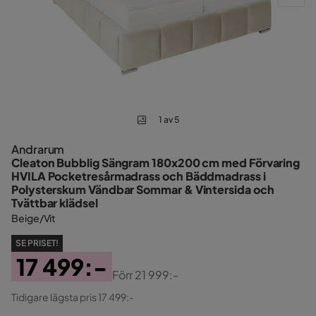
1 av 5
Andrarum
Cleaton Bubblig Sängram 180x200 cm med Förvaring
HVILA Pocketresårmadrass och Bäddmadrass i
Polysterskum Vändbar Sommar & Vintersida och
Tvättbar klädsel
Beige/Vit
SE PRISET!
17 499:-
Förr
21 999:-
Pris
Original
Tidigare lägsta pris 17 499:-