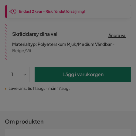
Pris
Endast 2 kvar - Risk för slutförsäljning!
Skräddarsy dina val
Ändra val
Materialtyp
:
Polyeterskum Mjuk/Medium Vändbar
-
Beige/Vit
Lägg i varukorgen
Leverans: tis 11 aug. - mån 17 aug.
Om produkten