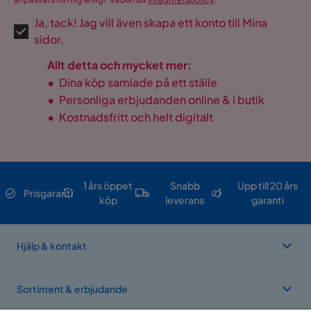
Ja, tack! Jag vill även skapa ett konto till Mina
sidor.
Allt detta och mycket mer:
•
Dina köp samlade på ett ställe
•
Personliga erbjudanden online & i butik
•
Kostnadsfritt och helt digitalt
1 års öppet
Snabb
Upp till 20 års
Prisgaranti
köp
leverans
garanti
Hjälp & kontakt
Sortiment & erbjudande