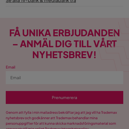
Se alla Tv-bänk & mediabänk trä
FÅ UNIKA ERBJUDANDEN
– ANMÄL DIG TILL VÅRT
NYHETSBREV!
Email
Prenumerera
Genom att fylla i min mailadress bekräftar jag att jag vill ha Trademax
nyhetsbrev och godkänner att Trademax behandlar mina
personuppgifter för att kunna skicka marknadsföringsmaterial som
anpassats till mig enligt Trademax
Integritetspolicy
.