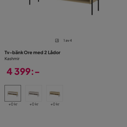
1 av 4
Tv-bänk Ore med 2 Lådor
Kashmir
4 399:-
Pris
Pris
Pris
Pris
+
0 kr
+
0 kr
+
0 kr