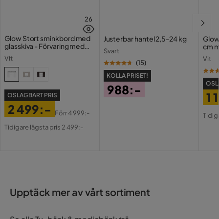
26
Glow Stort sminkbord med
Justerbar hantel 2,5-24 kg
Glow
glasskiva - Förvaring med
cm m
Svart
lådor och fack 120 cm
Holl
Vit
Vit
USB-
(
15
)
KOLLA PRISET!
OSL
988:-
1 
OSLAGBART PRIS
Pris
2 499:-
Pri
Or
Förr
4 999:-
Tidig
Pris
Original
Pri
Tidigare lägsta pris 2 499:-
Pris
Upptäck mer av vårt sortiment