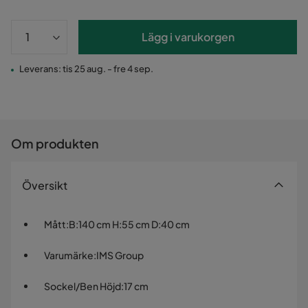
Lägg i varukorgen
Leverans: tis 25 aug. - fre 4 sep.
Om produkten
Översikt
Mått
:
B:140 cm H:55 cm D:40 cm
Varumärke
:
IMS Group
Sockel/Ben Höjd
:
17 cm