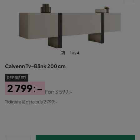
1 av 4
Calvenn Tv-Bänk 200 cm
SE PRISET!
2 799:-
Förr
3 599:-
Pris
Original
Tidigare lägsta pris 2 799:-
Pris