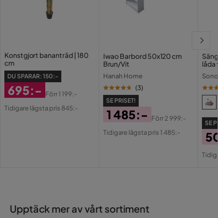
Konstgjort bananträd | 180
Iwao Barbord 50x120 cm
Säng
cm
Brun/Vit
låda
sväv
Hanah Home
Son
DU SPARAR:
150:-
695:-
(
3
)
Förr
1 199:-
Rabatterat
Original
SE PRISET!
Tidigare lägsta pris 845:-
1 485:-
Pris
Pris
Förr
2 999:-
SE P
Pris
Original
Tidigare lägsta pris 1 485:-
5
Pris
Pri
Or
Tidig
Pri
Upptäck mer av vårt sortiment