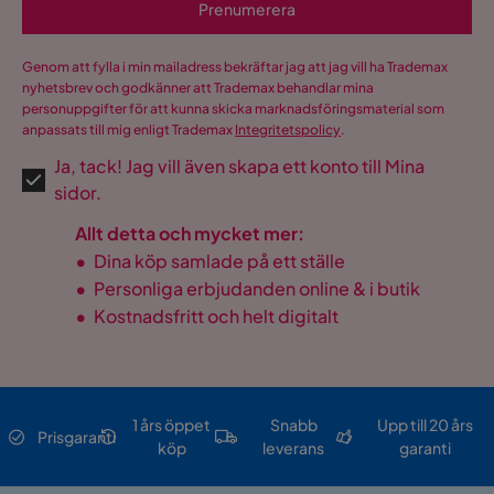
Prenumerera
Genom att fylla i min mailadress bekräftar jag att jag vill ha Trademax
nyhetsbrev och godkänner att Trademax behandlar mina
personuppgifter för att kunna skicka marknadsföringsmaterial som
anpassats till mig enligt Trademax
Integritetspolicy
.
Ja, tack! Jag vill även skapa ett konto till Mina
sidor.
Allt detta och mycket mer:
•
Dina köp samlade på ett ställe
•
Personliga erbjudanden online & i butik
•
Kostnadsfritt och helt digitalt
1 års öppet
Snabb
Upp till 20 års
Prisgaranti
köp
leverans
garanti