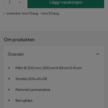
Lägg i varukorgen
Leverans: tors 13 aug. - tors 20 aug.
Om produkten
Översikt
Mått
:
B:200 cm L:200 cm H:58 cm D:41 cm
Storlek
:
200x41x58
Material
:
Laminatskiva
Ben
:
glides