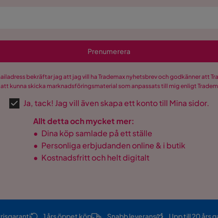
Prenumerera
mailadress bekräftar jag att jag vill ha Trademax nyhetsbrev och godkänner att 
 att kunna skicka marknadsföringsmaterial som anpassats till mig enligt Trade
Ja, tack! Jag vill även skapa ett konto till Mina sidor.
Allt detta och mycket mer:
•
Dina köp samlade på ett ställe
•
Personliga erbjudanden online & i butik
•
Kostnadsfritt och helt digitalt
risgaranti
1 års öppet köp
Snabb leverans
Upp till 20 års g