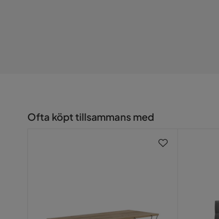
Form
Rektangul
Bordsmått:
Generella dimensioner:
Färgnamn
Trä/Natur
Vikt:
Stolens viktkapacitet:
Bordets viktkapacitet:
Stil
Modern
Erbjudandet inkluderar:
Färg
Natur
Nyckelfunktioner:
Serie
Flixton
Ofta köpt tillsammans med
Monteringsinformation:
Ytterligare information:
Underhållstips:
MDF: