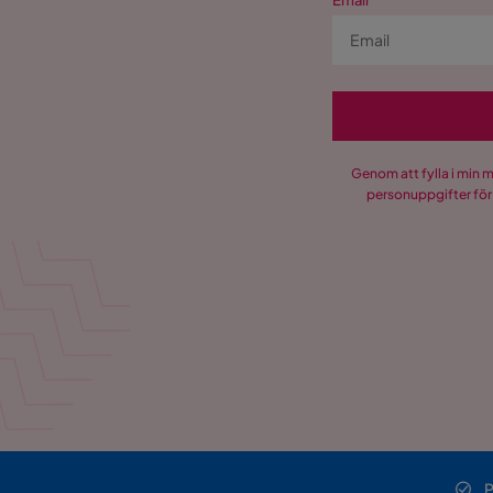
Email
Genom att fylla i min 
personuppgifter för
P