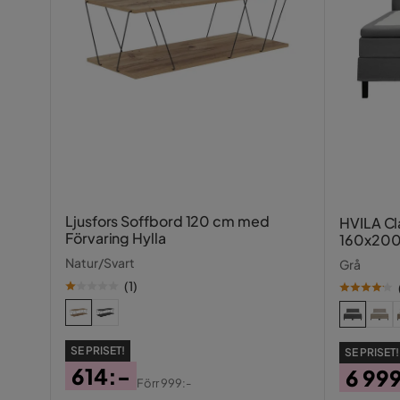
Stål:
Ljusfors Soffbord 120 cm med
HVILA Cl
Förvaring Hylla
160x200
diamant
Natur/Svart
Grå
(
1
)
SE PRISET!
SE PRISET!
614:-
6 99
Förr
999:-