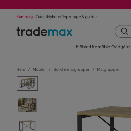
Kampanjer
Outlet
Nyheter
Reportage & guider
Möbler
Utemöbler
Trädgård
Hem
Möbler
Bord & matgrupper
Matgrupper