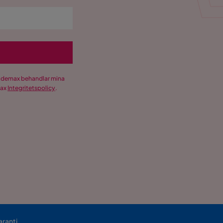
Trademax behandlar mina
max
Integritetspolicy
.
aranti