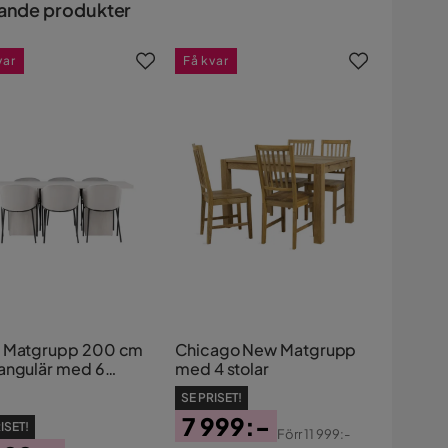
ande produkter
var
Få kvar
 Matgrupp 200 cm
Chicago New Matgrupp
angulär med 6
med 4 stolar
na Stolar
SE PRISET!
7 999:-
ISET!
Förr
11 999:-