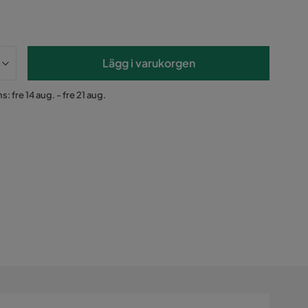
Lägg i varukorgen
: fre 14 aug. - fre 21 aug.