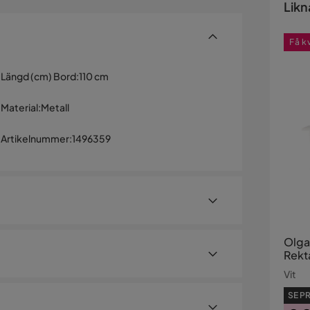
Likn
Få k
Längd (cm) Bord
:
110 cm
Material
:
Metall
Artikelnummer
:
1496359
Olga
Rekt
Eveli
Vit
SE PR