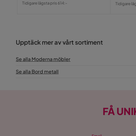
Pris
Original
Pris
Origin
Tidigare lägsta pris 614:-
Tidigare lä
Pris
Pris
Upptäck mer av vårt sortiment
Se alla Moderna möbler
Se alla Bord metall
FÅ UNI