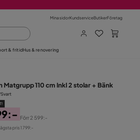
Mina sidor
Kundservice
Butiker
Företag
ort & fritid
Hus & renovering
n Matgrupp 110 cm Inkl 2 stolar + Bänk
/Svart
T!
99:-
Förr
2 599:-
ginal
lägsta pris 1 799:-