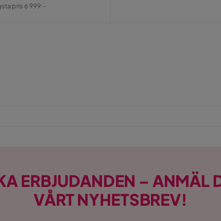
al
gsta pris 6 999:-
KA ERBJUDANDEN – ANMÄL D
VÅRT NYHETSBREV!