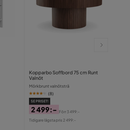
Rela
Kopparbo Soffbord 75 cm Runt
Valnöt
Silver
Mörkbrunt valnötsträ
(
8
)
SE PRISET!
2 499:-
SE PR
Förr
3 499:-
73
Pris
Original
Tidigare lägsta pris 2 499:-
Pris
Ori
Pris
Tidigar