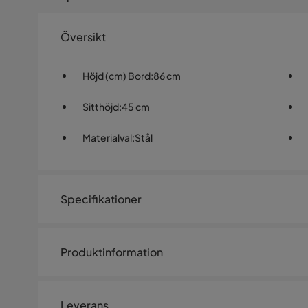
Översikt
Höjd (cm) Bord
:
86 cm
Sitthöjd
:
45 cm
Materialval
:
Stål
Specifikationer
Artikelnummer:
1496359
Produktinformation
Storlek
Höjd (cm) Bord
86 cm
Leverans