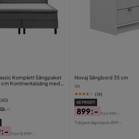
assic Komplett Sängpaket
Novaj Sängbord 35 cm
 cm Kontinentalsäng med
Vit
 sänggavel
(
14
)
(
60
)
SE PRISET!
899:-
+1
Förr
999:-
Pris
Original
Tidigare lägsta pris 899:-
Pris
9:-
Förr
15 999:-