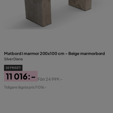
Matbord i marmor 200x100 cm - Beige marmorbord
Silver Diana
SE PRISET!
11 016:-
Förr
24 999:-
Pris
Original
Tidigare lägsta pris 11 016:-
Pris