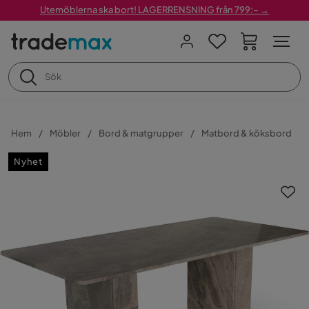
Utemöblerna ska bort! LAGERRENSNING från 799:– →
Hem
Möbler
Bord & matgrupper
Matbord & köksbord
Nyhet