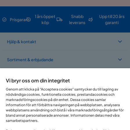
1 års öppet
Snabb
Upp till 20 års
Prisgaranti
köp
leverans
garanti
Hjälp & kontakt
Sortiment & erbjudande
Om Trademax
Vi bryr oss om din integritet
Genom att klicka på "Acceptera cookies" samtycker du till lagring av
nödvändiga cookies, funktionella cookies, prestandacookies och
Vi finns i flera länder
marknadsföringscookies på din enhet. Dessa cookies samlar
information för att förbättra navigeringen på webbplatsen, analysera
webbplatsens användning och bistå i våra marknadsföringsåtgärder för
bland annat personaliserade annonser. Informationen delas med våra
samarbetspartners.