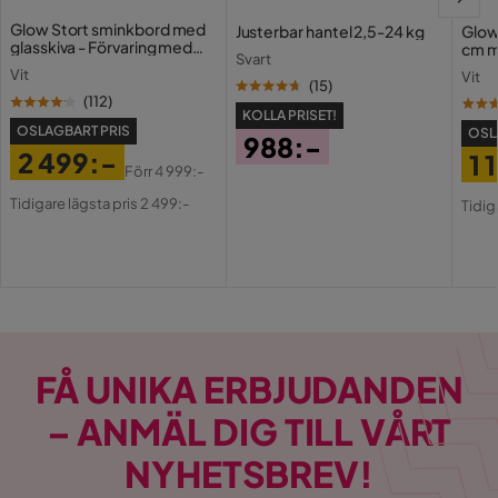
Glow Stort sminkbord med
Justerbar hantel 2,5-24 kg
Glow
glasskiva - Förvaring med
cm m
Svart
lådor och fack 120 cm
Holl
Vit
Vit
USB-
(
15
)
(
112
)
KOLLA PRISET!
OSLAGBART PRIS
OSL
988:-
2 499:-
1 
Pris
Förr
4 999:-
Pris
Original
Pri
Or
Tidigare lägsta pris 2 499:-
Tidig
Pris
Pri
FÅ UNIKA ERBJUDANDEN
– ANMÄL DIG TILL VÅRT
NYHETSBREV!